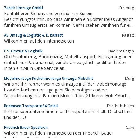
Zenith Umzüge GmbH
Freiburg
Kontaktieren Sie uns und vereinbaren Sie ein
Besichtigungstermin, so dass wir Ihnen ein kostenfreies Angebot
für Ihren Umzug erstellen können. Gerne stehen wir Ihnen für ein
Beratungsgespräch zur Verfügung.
AS Umzug & Logistik e. K. Rastatt
Rastatt
Willkommen auf den Internetseiten
C.S. Umzug & Logistik
Bad Krozingen
Ob Privatumzug, Büroumzug, Möbeltransport, Einlagerung oder
einfach nur Packmaterial, wir als Umzugsfachspedition bieten
Ihnen ein All-in-One Service an.
Möbelmontage Küchenmontage Umzüge Möbellift
Murg
Wir sind Ihr Partner wenn es Umzüge incl. der Möbelmontage
bzw.der Küchenmontage geht.Sie benötigen andere
Dienstleistungen z. B. einen Möbellift bis 21 Meter Höhe?Auch
hier sind wir Ihr kompetenter Ansprechpartner.Besser gleich zum
Bodensee Transporte24 GmbH
Friedrichshafen
Profi!
Ihr Transportunternehmen für Transporte innerhalb Deutschland
und der EU!
Friedrich Bauer Spedition
Calw
Willkommen auf den Internetseiten der Friedrich Bauer