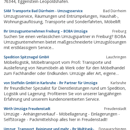
76344, Eggenstein-Leopoldshafen.
SAM Transporte Bad Dürrheim - Umzugsservice
Bad Dürrheim
Umzugsservice, Räumungen und Entrümpelungen, Haushalt-,
Wohnungsauflösung, Transporte und Sonderfahrten, Möbellift
Ihr Umzugsunternehmen Freiburg – BOBA Umzüge
Freiburg
Suchen Sie einen verlässlichen Umzugspartner in Freiburg? BOBA
Umzugsunternehmen bietet maßgeschneiderte Umzugslösungen
mit erstklassigem Service...
Spedition Spitznagel GmbH
Lauchringen
Möbellogistik, Möbeltransport vom Profi: Transporte und
Auslieferung von Neumöbeln ab Werk oder für den Möbelhandel
zum Fachhändler oder Endkunden. Umzüge aller Art, eigene
klimatisierte Möbel-Lager.
von Steffelin GmbH in Karlsruhe - Ihr Partner für Umzüge
Karlsruhe
Ihr freundlicher Spezialist für Dienstleistungen rund um Spedition,
Logistik und Lagerung. Profitieren Sie von unserer langjährigen
Erfahrung und unserem kundenorientierten Service.
Wirth Umzüge Freudenstadt
Freudenstadt
Umzüge - Anhängerverkauf - Möbellagerung - Einlagerungen -
SelfStorage - Packmittelshop alles hier in Freudenstadt!
Umzug, Transport, Reinigung und mehr - Ihr Multitask-
Donaueschingen