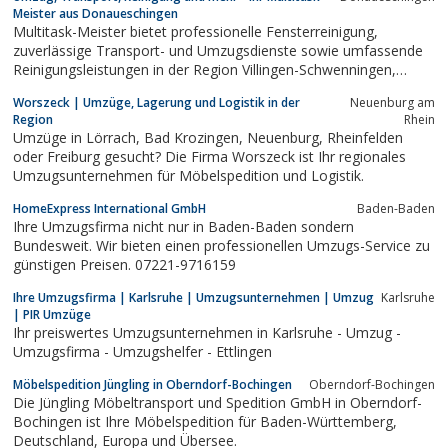
Meister aus Donaueschingen
Multitask-Meister bietet professionelle Fensterreinigung,
zuverlässige Transport- und Umzugsdienste sowie umfassende
Reinigungsleistungen in der Region Villingen-Schwenningen,
Donaueschingen, Rottweil, Tuttlingen, Bodensee und
Worszeck | Umzüge, Lagerung und Logistik in der
Neuenburg am
Umgebung. Unser erfahrenes Team sorgt für effiziente
Region
Rhein
Lösungen, die perfekt auf Ihre Bedürfnisse...
Umzüge in Lörrach, Bad Krozingen, Neuenburg, Rheinfelden
oder Freiburg gesucht? Die Firma Worszeck ist Ihr regionales
Umzugsunternehmen für Möbelspedition und Logistik.
HomeExpress International GmbH
Baden-Baden
Ihre Umzugsfirma nicht nur in Baden-Baden sondern
Bundesweit. Wir bieten einen professionellen Umzugs-Service zu
günstigen Preisen. 07221-9716159
Ihre Umzugsfirma | Karlsruhe | Umzugsunternehmen | Umzug
Karlsruhe
| PIR Umzüge
Ihr preiswertes Umzugsunternehmen in Karlsruhe - Umzug -
Umzugsfirma - Umzugshelfer - Ettlingen
Möbelspedition Jüngling in Oberndorf-Bochingen
Oberndorf-Bochingen
Die Jüngling Möbeltransport und Spedition GmbH in Oberndorf-
Bochingen ist Ihre Möbelspedition für Baden-Württemberg,
Deutschland, Europa und Übersee.