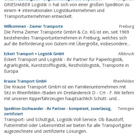
GRIESHABER Logistik ✩ hat sich von einer großen Spedition zu
einem ✈ internationalen Logistikunternehmen und
Transportunternehmen entwickelt.
Willkommen - Ziemer Transporte
Freiburg
Die Firma Ziemer Transporte GmbH & Co. KG ist ein, seit 1969
bestehendes Transportunternehmen in Freiburg, welches sich
auf die Beförderung von Gütern mit Übergröße, insbesondere
Maschinen und ...
Eckert Transport + Logistik GmbH
Albbruck
Eckert Transport und Logistik - Ihr Partner für Papierlogistik,
Agrarlogistik, Kunststofflogistik, Restholzlogistik, Transporte in
Europa
Krause Transport GmbH
Rheinfelden
Die Krause Transport GmbH ist ein Familienunternehmen mit
Sitz in Rheinfelden /Baden im Dreiländereck D - CH - F. Wir liefern
mit unseren Kipperfahrzeugen hauptsächlich Schütt- und
Massengüterfür die Bauindustrie und den Strassenbau.
Spedition Gschwander - Ihr Partner - kompetent, zuverlässig,
Teningen
zertifiziert
Transport- und Schüttgut, Logistik-Voll-Service. Ob Baustoff,
Futtermittel oder Lebensmittel wir bieten für alle Transportgüter
augezeichnete und zertifizierte Lösungen.