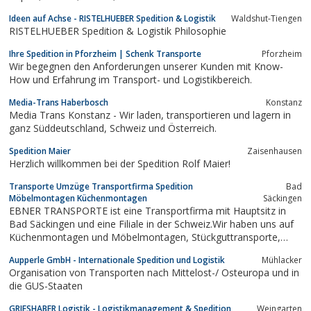
Palettenware.Mit unserem qualifizierten Team kommt Ihre Ware
Ideen auf Achse - RISTELHUEBER Spedition & Logistik
Waldshut-Tiengen
zuverlässig ans Ziel.süddeutschen RaumUnser moderner
RISTELHUEBER Spedition & Logistik Philosophie
Fuhrpark besteht...
Ihre Spedition in Pforzheim | Schenk Transporte
Pforzheim
Wir begegnen den Anforderungen unserer Kunden mit Know-
How und Erfahrung im Transport- und Logistikbereich.
Media-Trans Haberbosch
Konstanz
Media Trans Konstanz - Wir laden, transportieren und lagern in
ganz Süddeutschland, Schweiz und Österreich.
Spedition Maier
Zaisenhausen
Herzlich willkommen bei der Spedition Rolf Maier!
Transporte Umzüge Transportfirma Spedition
Bad
Möbelmontagen Küchenmontagen
Säckingen
EBNER TRANSPORTE ist eine Transportfirma mit Hauptsitz in
Bad Säckingen und eine Filiale in der Schweiz.Wir haben uns auf
Küchenmontagen und Möbelmontagen, Stückguttransporte,
Eilfahrten - und Sonderfahrten sowie Möbeltransporte
Aupperle GmbH - Internationale Spedition und Logistik
Mühlacker
bundesweit im ganzen Bundesgebiet und Europa spezialisiert.
Organisation von Transporten nach Mittelost-/ Osteuropa und in
Alles um den Umzug rundet unser...
die GUS-Staaten
GRIESHABER Logistik - Logistikmanagement & Spedition
Weingarten