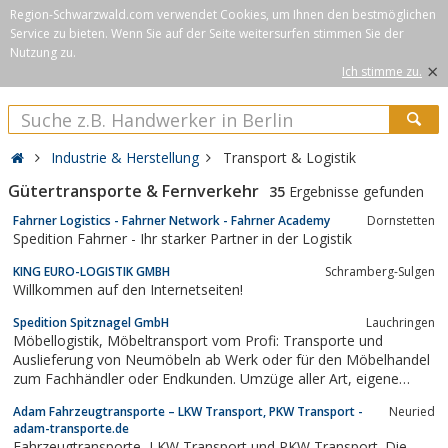
Region-Schwarzwald.com verwendet Cookies, um Ihnen den bestmöglichen
Service zu bieten. Wenn Sie auf der Seite weitersurfen stimmen Sie der
Nutzung zu.
×
Ich stimme zu.
Industrie & Herstellung
Transport & Logistik
Gütertransporte & Fernverkehr
35
Ergebnisse gefunden
Fahrner Logistics - Fahrner Network - Fahrner Academy
Dornstetten
Spedition Fahrner - Ihr starker Partner in der Logistik
KING EURO-LOGISTIK GMBH
Schramberg-Sulgen
Willkommen auf den Internetseiten!
Spedition Spitznagel GmbH
Lauchringen
Möbellogistik, Möbeltransport vom Profi: Transporte und
Auslieferung von Neumöbeln ab Werk oder für den Möbelhandel
zum Fachhändler oder Endkunden. Umzüge aller Art, eigene
klimatisierte Möbel-Lager.
Adam Fahrzeugtransporte – LKW Transport, PKW Transport -
Neuried
adam-transporte.de
Fahrzeugtransporte, LKW Transport und PKW Transport. Die