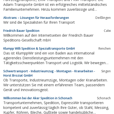
Adam-Transporte GmbH ist ein erfolgreiches mittelständisches
Familienunternehmen. Hinzu kommen zuverlässige und
kompetente Mitarbeiter, die das angenehme Umfeld des
Akotrans – Lösungen für Herausforderungen
Deißlingen
Familienbetriebs schätzen und unterstützen. Hohe Qualität,
Wir sind die Spezialisten für Ihren Transport
Landverkehr Deutschland, Dänemark, Norwegen,...
Friedrich Bauer Spedition
Calw
Willkommen auf den Internetseiten der Friedrich Bauer
Speditions-Gesellschaft mbH
Klumpp Willi Spedition & Spezialtransporte GmbH
Renchen
Das ist KlumppWir sind ein von Baden aus international
agierendes Dienstleistungsunternehmen mit den
Tätigkeitsschwerpunkten Transport und Logistik. Wir bewegen
nicht nur Güter: von A wie Amsterdam nach B wie Budapest. Wir
Schwertransport - Industrieumzug - Montagen - Kranarbeiten -
Singen
bewegen auch unsere Kunden: mit einer ungewohnten
Horst Broziat GmbH
Leidenschaft für alles, was mit Frachten, Terminen und...
Ob Transporte, Industrieumzüge, Montagen oder Kranarbeiten.
Wir unterstützen Sie mit einem erfahrenen Team, passendem
Gerät und Innovationsgeist.
Willkommen bei der Aker Spedition in Schonach
Schonach
Transportunternehmen, Spedition, ExpressWir transportieren
kompetent und zuverlässig täglich Ihre Güter, ob Stahl, Messing,
Kupfer, Röhren, Bleche, Gußteile sowie handelsübliche