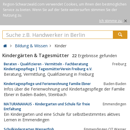
Region-Schwarzwald.com verwendet Cookies, um Ihnen den bestmöglichen
Service zu bieten. Wenn Sie auf der Seite weitersurfen stimmen Sie der
Nutzung zu.
×
Ich stimme zu.
Bildung & Wissen
Kinder
Kindergärten & Tagesmütter
22
Ergebnisse gefunden
Beraten - Qualifizieren - Vermitteln - Fachberatung
Freiburg
Kindertagespflege | TagesmütterVerein Freiburg e.V.
Beratung, Vermittlung, Qualifizierung in Freiburg
Kindertagespflege und Ferienwohnung Familie Ebner
Baden-Baden
Infos über die Ferienwohnung und Kindertagespflege der Familie
Ebner in Baden-Baden, Steinbach
MATURANAHAUS - Kindergarten und Schule für freie
Emmendingen
Entfaltung
Ein Kindergarten und eine Schule für selbstbestimmtes aktives
Lernen in Emmendingen
Schulkindergarten Wasserfloh
Emmendingen OT Wasser