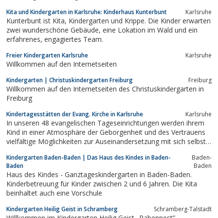
Kita und Kindergarten in Karlsruhe: Kinderhaus Kunterbunt
Karlsruhe
Kunterbunt ist Kita, Kindergarten und Krippe. Die Kinder erwarten
zwei wunderschöne Gebäude, eine Lokation im Wald und ein
erfahrenes, engagiertes Team.
Freier Kindergarten Karlsruhe
Karlsruhe
Willkommen auf den Internetseiten
Kindergarten | Christuskindergarten Freiburg
Freiburg
Willkommen auf den Internetseiten des Christuskindergarten in
Freiburg
Kindertagesstätten der Evang. Kirche in Karlsruhe
Karlsruhe
In unseren 48 evangelischen Tageseinrichtungen werden ihrem
Kind in einer Atmosphäre der Geborgenheit und des Vertrauens
vielfältige Möglichkeiten zur Auseinandersetzung mit sich selbst
und seiner Umwelt geboten. Es lernt Kinder verschiedener
Kindergarten Baden-Baden | Das Haus des Kindes in Baden-
Baden-
gesellschaftlicher Gruppen und Nationalitäten kennen.
Baden
Baden
Haus des Kindes - Ganztageskindergarten in Baden-Baden.
Kinderbetreuung für Kinder zwischen 2 und 6 Jahren. Die Kita
beinhaltet auch eine Vorschule
Kindergarten Heilig Geist in Schramberg
Schramberg-Talstadt
Willkommen im Kindergarten Heilig Geist „Rabennest”