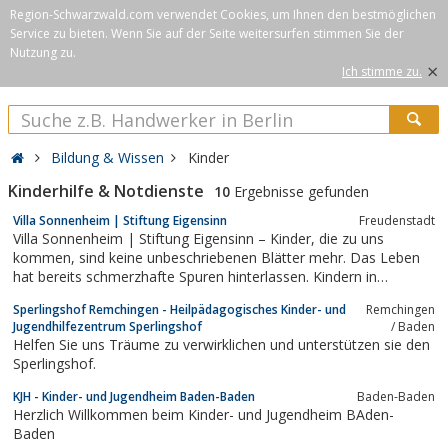
Region-Schwarzwald.com verwendet Cookies, um Ihnen den bestmöglichen
Service zu bieten. Wenn Sie auf der Seite weitersurfen stimmen Sie der
Nutzung zu.
×
Ich stimme zu.
Bildung & Wissen
Kinder
Kinderhilfe & Notdienste
10
Ergebnisse gefunden
Villa Sonnenheim | Stiftung Eigensinn
Freudenstadt
Villa Sonnenheim | Stiftung Eigensinn – Kinder, die zu uns
kommen, sind keine unbeschriebenen Blätter mehr. Das Leben
hat bereits schmerzhafte Spuren hinterlassen. Kindern in
schwierigen Lebenslagen Hilfestellungen zu geben, ist gleichzeitig
Sperlingshof Remchingen - Heilpädagogisches Kinder- und
Remchingen
unser Ziel und unsere Aufgabe. Wir wollen starke Kinder für eine
Jugendhilfezentrum Sperlingshof
/ Baden
bessere Zukunft....
Helfen Sie uns Träume zu verwirklichen und unterstützen sie den
Sperlingshof.
KJH - Kinder- und Jugendheim Baden-Baden
Baden-Baden
Herzlich Willkommen beim Kinder- und Jugendheim BAden-
Baden