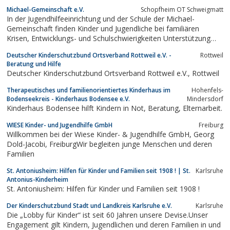
Michael-Gemeinschaft e.V.
Schopfheim OT Schweigmatt
In der Jugendhilfeeinrichtung und der Schule der Michael-
Gemeinschaft finden Kinder und Jugendliche bei familiären
Krisen, Entwicklungs- und Schulschwierigkeiten Unterstützung
und Hilfe.
Deutscher Kinderschutzbund Ortsverband Rottweil e.V. -
Rottweil
Beratung und Hilfe
Deutscher Kinderschutzbund Ortsverband Rottweil e.V., Rottweil
Therapeutisches und familienorientiertes Kinderhaus im
Hohenfels-
Bodenseekreis - Kinderhaus Bodensee e.V.
Mindersdorf
Kinderhaus Bodensee hilft Kindern in Not, Beratung, Elternarbeit.
WIESE Kinder- und Jugendhilfe GmbH
Freiburg
Willkommen bei der Wiese Kinder- & Jugendhilfe GmbH, Georg
Dold-Jacobi, FreiburgWir begleiten junge Menschen und deren
Familien
St. Antoniusheim: Hilfen für Kinder und Familien seit 1908 ! | St.
Karlsruhe
Antonius-Kinderheim
St. Antoniusheim: Hilfen für Kinder und Familien seit 1908 !
Der Kinderschutzbund Stadt und Landkreis Karlsruhe e.V.
Karlsruhe
Die „Lobby für Kinder“ ist seit 60 Jahren unsere Devise.Unser
Engagement gilt Kindern, Jugendlichen und deren Familien in und