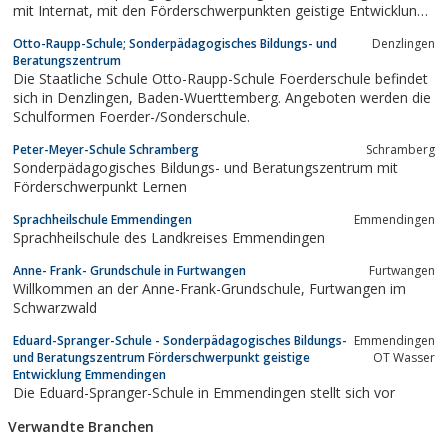
mit Internat, mit den Förderschwerpunkten geistige Entwicklung
sowie körperliche und motorische Entwicklung
Otto-Raupp-Schule; Sonderpädagogisches Bildungs- und
Denzlingen
Beratungszentrum
Die Staatliche Schule Otto-Raupp-Schule Foerderschule befindet
sich in Denzlingen, Baden-Wuerttemberg. Angeboten werden die
Schulformen Foerder-/Sonderschule.
Peter-Meyer-Schule Schramberg
Schramberg
Sonderpädagogisches Bildungs- und Beratungszentrum mit
Förderschwerpunkt Lernen
Sprachheilschule Emmendingen
Emmendingen
Sprachheilschule des Landkreises Emmendingen
Anne- Frank- Grundschule in Furtwangen
Furtwangen
Willkommen an der Anne-Frank-Grundschule, Furtwangen im
Schwarzwald
Eduard-Spranger-Schule - Sonderpädagogisches Bildungs-
Emmendingen
und Beratungszentrum Förderschwerpunkt geistige
OT Wasser
Entwicklung Emmendingen
Die Eduard-Spranger-Schule in Emmendingen stellt sich vor
Verwandte Branchen