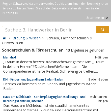
Region-Schwarzwald.com verwendet Cookies, um Ihnen den bestmöglichen
Service zu bieten. Wenn Sie auf der Seite weitersurfen stimmen Sie der
Nutzung zu.
×
Ich stimme zu.
Bildung & Wissen
Schulen, Fachhochschulen &
Universitäten
Sonderschulen & Förderschulen
13
Ergebnisse gefunden
Mariahof
Hüfingen
„Träum in deinem herzen“ #dasmachenwir gemeinsam „Träum
in deinem Herzen“#DasMachenWirGemeinsam Die
Coronapandemie ist harte Realität. Sich zwanglos treffen,
gemeinsam feiern, spontan jemanden besuchen – all das macht
KJH - Kinder- und Jugendheim Baden-Baden
Baden-Baden
das Coronavirus derzeit vor allem für unsere Kinder und
Herzlich Willkommen beim Kinder- und Jugendheim BAden-
Jugendlichen unmöglich. Uneingeschränkt...
Baden
Haus am Mühlebach - Sonderpädagogisches Bildungs- und
Mühlhausen-
Beratungszentrum, Internat
Ehingen
Das Haus am Mühlebach ist ein staatlich anerkanntes
sonderpädagogisches Bildungs- und Beratungszentrum mit