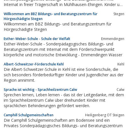
Internat in freier Trägerschaft in Mühlhausen-Ehingen. Kinder und
Jugendliche mit einer kognitiven, seelischen oder mehrfachen
Willkommen am BBZ Bildungs- und Beratungszentrum für
Stegen
Behinderung finden bei uns Aufnahme. Wir sind die einzige
Hörgeschädigte Stegen
Heimsonderschule im Landkreis Konstanz.
Willkommen am BBZ Bildungs- und Beratungszentrum für
Hörgeschädigte Stegen
Esther-Weber-Schule - Schule der Vielfalt
Emmendingen
Esther-Weber-Schule - Sonderpädagogisches Bildungs- und
Beratungszentrum mit Internat mit dem Förderschwerpunkt
körperliche und motorische Entwicklung - Emmendingen Wasser
Albert-Schweitzer-Förderschule Kehl
Kehl
Die Albert-Schweitzer-Schule in Kehl ist eine Sonderschule, die
sich besonders förderbedürftiger Kinder und Jugendlicher aus der
Region annimmt.
Sprache ist wichtig - Sprachheilzentrum Calw
Calw
Sprechen lernen, Leben lernen - das ist der Leitgedanke, mit dem
im Sprachheilzentrum Calw über dreihundert Kinder mit
sprachlichen Behinderungen gefördert werden.
Camphill Schulgemeinschaften
Heiligenberg OT Steigen
Die Camphill Schulgemeinschaften am Bodensee sind ein
Privates Sonderpädagogisches Bildungs- und Beratungszentrum