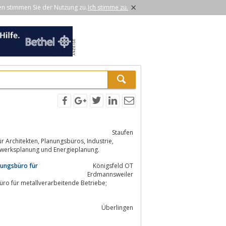
×
en stimmen Sie der Nutzung zu.
Ich stimme zu.
Staufen
 Tragwerksplanung und Energieplanung.
tungsbüro für
Königsfeld OT
Erdmannsweiler
Überlingen