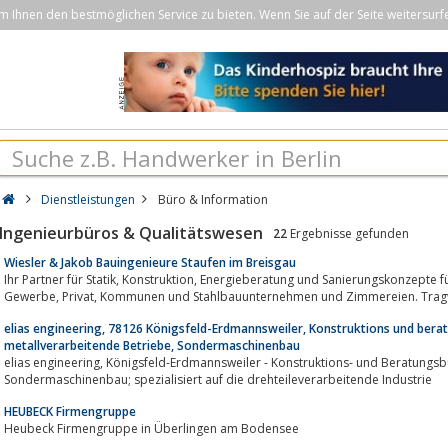
Ihnen den bestmöglichen Service zu bieten. Wenn Sie auf der Seite weitersurf
Dienstleistungen
Büro & Information
Ingenieurbüros & Qualitätswesen
22
Ergebnisse gefunden
Wiesler & Jakob Bauingenieure Staufen im Breisgau
Ihr Partner für Statik, Konstruktion, Energieberatung und Sanierungskonzepte für Architekten, Planungsbüros, Industrie,
Gewerbe, Privat, Kommunen und Stahlbauunternehmen und Zimmereien.
elias engineering, 78126 Königsfeld-Erdmannsweiler, Konstruktions und bera
metallverarbeitende Betriebe, Sondermaschinenbau
elias engineering, Königsfeld-Erdmannsweiler - Konstruktions- und Beratungsbüro für metallverarbeitende Betriebe;
Sondermaschinenbau; spezialisiert auf die drehteileverarbeitende Industrie
HEUBECK Firmengruppe
Heubeck Firmengruppe in Überlingen am Bodensee