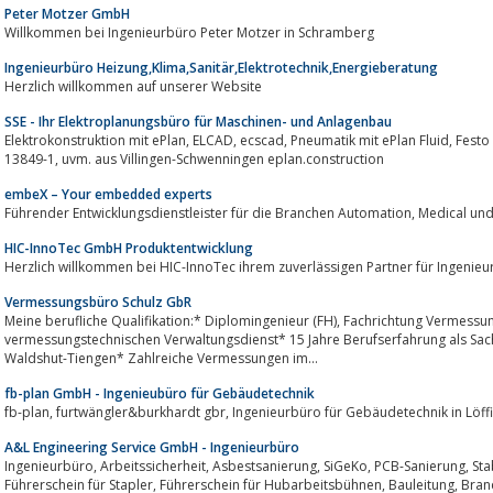
Peter Motzer GmbH
Willkommen bei Ingenieurbüro Peter Motzer in Schramberg
Ingenieurbüro Heizung,Klima,Sanitär,Elektrotechnik,Energieberatung
Herzlich willkommen auf unserer Website
SSE - Ihr Elektroplanungsbüro für Maschinen- und Anlagenbau
Elektrokonstruktion mit ePlan, ELCAD, ecscad, Pneumatik mit ePlan Fluid, Festo Fluid Draw, Anlagendokumentationen, Sistema
13849-1, uvm. aus Villingen-Schwenningen eplan.construction
embeX – Your embedded experts
Führender Entwicklungsdienstleister für
HIC-InnoTec GmbH Produktentwicklung
Herzlich willkommen bei HIC-InnoTec ihrem zuverlässigen Partner für Ingenieu
Vermessungsbüro Schulz GbR
Meine berufliche Qualifikation:* Diplomingenieur (FH), Fachrichtung Vermessungswesen* Staatsprüfung für den gehobenen
vermessungstechnischen Verwaltungsdienst* 15 Jahre Berufserfahrung als Sa
Waldshut-Tiengen* Zahlreiche Vermessungen im...
fb-plan GmbH - Ingenieubüro für Gebäudetechnik
fb-plan, furtwängler&burkhardt gbr, Ingenieurbüro für Gebäudetech
A&L Engineering Service GmbH - Ingenieurbüro
Ingenieurbüro, Arbeitssicherheit, Asbestsanierung, SiGeKo, PCB-Sanierung, Stablerscheine, Hubarbeitsbühnenscheine,
Führerschein für Stapler, Führerschein für Hubarbeitsbühnen, Bauleitung, Brandschutz, Entwicklung und Konstruktion von