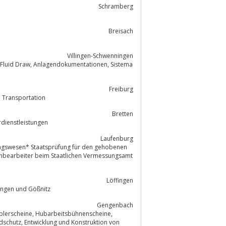
Schramberg
Breisach
Villingen-Schwenningen
Freiburg
 die Branchen Automation, Medical und Transportation
Bretten
rdienstleistungen
Laufenburg
chbearbeiter beim Staatlichen Vermessungsamt
Löffingen
nik in Löffingen und Gößnitz
Gengenbach