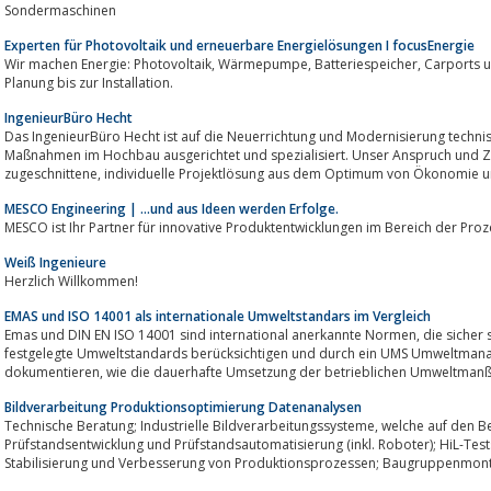
Sondermaschinen
Experten für Photovoltaik und erneuerbare Energielösungen I focusEnergie
Wir machen Energie: Photovoltaik, Wärmepumpe, Batteriespeicher, Carports und E-Mobilität. Von der Beratung über die
Planung bis zur Installation.
IngenieurBüro Hecht
Das IngenieurBüro Hecht ist auf die Neuerrichtung und Modernisierung technis
Maßnahmen im Hochbau ausgerichtet und spezialisiert. Unser Anspruch und Ziel ist es, eine auf Ihre
zugeschnittene, individuelle Projektlösung aus dem Optimum von Ökonom
MESCO Engineering | ...und aus Ideen werden Erfolge.
MESCO ist Ihr Partner für innovative Produktentwicklungen im Bereich der Pr
Weiß Ingenieure
Herzlich Willkommen!
EMAS und ISO 14001 als internationale Umweltstandars im Vergleich
Emas und DIN EN ISO 14001 sind international anerkannte Normen, die sicher stellen, dass Unternehmen in der Norm
festgelegte Umweltstandards berücksichtigen und durch ein UMS Umweltman
dokumentieren, wie die dauerhafte Umsetzung der betrieblichen Umwelt
Bildverarbeitung Produktionsoptimierung Datenanalysen
Technische Beratung; Industrielle Bildverarbeitungssysteme, welche auf den Bedarfsfall zugeschnitten sind.
Prüfstandsentwicklung und Prüfstandsautomatisierung (inkl. Roboter); HiL-Teststände, Datenanalysen un
Stabilisierung und Verbesserung von Produktionsprozessen; Baugruppenmon