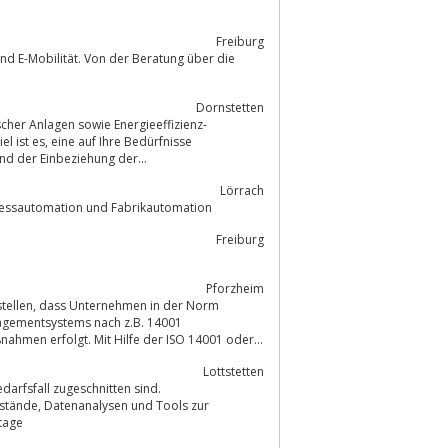
Freiburg
Dornstetten
cher Anlagen sowie Energieeffizienz-
 Bedürfnisse
ie und der Einbeziehung der...
Lörrach
ozessautomation und Fabrikautomation
Freiburg
Pforzheim
agementsystems nach z.B. 14001
manßnahmen erfolgt. Mit Hilfe der ISO 14001 oder...
Lottstetten
d Tools zur
tage