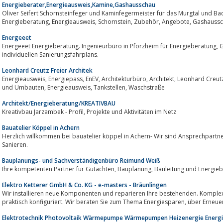
Energieberater,Energieausweis,Kamine,Gashausschau
Oliver Seifert Schornsteinfeger und Kaminfegermeister für das Murgtal und Baden-B
Energeeet
Energeeet Energieberatung. Ingenieurbüro in Pforzheim für Energieberatung, Gebäudeenergieberatung, Erstellung eines
individuellen Sanierungsfahrplans.
Leonhard Creutz Freier Architek
Energieausweis, Energiepass, EnEV, Architekturbüro, Architekt, Leonhard Creutz, Karlsruhe, Architekt, Wohnhaus Neubau, An-
und Umbauten, Energieausweis, Tankstellen, Waschstraße
Architekt/Energieberatung/KREATIVBAU
Kreativbau Jarzambek - Profil, Projekte und Aktivitäten im Netz
Bauatelier Köppel in Achern
Herzlich willkommen bei bauatelier köppel in Achern- Wir sind Ansprechpartn
Sanieren.
Bauplanungs- und Sachverständigenbüro Reimund Weiß
Ihre kompetenten Partner für Gutachten, Bauplanung, Bauleitung
Elektro Ketterer GmbH & Co. KG - e-masters - Bräunlingen
Wir installieren neue Komponenten und reparieren Ihre bestehenden. Komple
praktisch konfiguriert. Wir beraten Sie 
Elektrotechnik Photovoltaik Wärmepumpe Wärmepumpen Heizenergie Energie