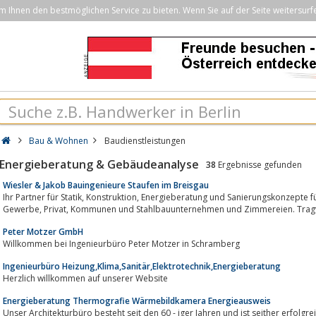
Ihnen den bestmöglichen Service zu bieten. Wenn Sie auf der Seite weitersurf
Bau & Wohnen
Baudienstleistungen
Energieberatung & Gebäudeanalyse
38
Ergebnisse gefunden
Wiesler & Jakob Bauingenieure Staufen im Breisgau
Ihr Partner für Statik, Konstruktion, Energieberatung und Sanierungskonzepte für Architekten, Planungsbüros, Industrie,
Gewerbe, Privat, Kommunen und Stahlbauunternehmen und Zimmereien.
Peter Motzer GmbH
Willkommen bei Ingenieurbüro Peter Motzer in Schramberg
Ingenieurbüro Heizung,Klima,Sanitär,Elektrotechnik,Energieberatung
Herzlich willkommen auf unserer Website
Energieberatung Thermografie Wärmebildkamera Energieausweis
Unser Architekturbüro besteht seit den 60 - iger Jahren und ist seither erfolgreich in Schopfh