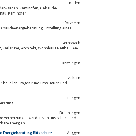
Baden
aden. Kaminöfen, Gebäude-
Energieberatung, Energieausweis, Schornstein, Zubehör, Angebote, Gashausschau, Kaminöfen
Pforzheim
Gernsbach
Knittlingen
Achern
er bei allen Fragen rund ums Bauen und
Ettlingen
 und Energieberatung
Bräunlingen
xe Vernetzungen werden von uns schnell und
zum Thema Energiesparen, über Erneuerbare Energien ...
 Energieberatung Blitzschutz
Auggen