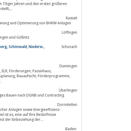
ellt,...
Rastatt
Seminar: Aktuelle Seminartermine von BHKW-Consult zu Grundlagen, Planung und Optimierung von BHKW-Anlagen
Löffingen
nik in Löffingen und Gößnitz
berg, Schönwald, Niederw.,
Schonach
Dunningen
..
Überlingen
ratung für Gebäude, Sanierung und Neubau, Nachhaltiges Bauen nach DGNB und Contracting
Dornstetten
cher Anlagen sowie Energieeffizienz-
 Bedürfnisse
ie und der Einbeziehung der...
Baden-