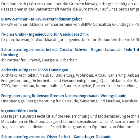
Dreiländereck ( Lörrach ) und über die Grenzen hinweg, erfolgreich tätig.Ab den 70iger Jahren und den ersten größeren
Rezessionen in der Bauwirtschaft wurde die Bürostruktur auf Einzelbüros umgest
BHKW-Seminar - BHKW-Weiterbildunsangebot
BHKW-
fb-plan GmbH - Ingenieubüro für Gebäudetechnik
fb-plan, furtwängler&burkhardt gbr, Ingenieurbüro für Gebäudetech
Schornsteinfegermeisterbetrieb Christof Schwer - Region Schonach, Teile Tri
Hornberg
Ihr Partner für Umwelt, Energie & Sicherheit
Architektur Digeser 78655 Dunningen
Architekt, Architektur, Neubau, Bauleitung, Wohnbau, Altbau, Sanierung, Anbau, ELR, Förderungen, Passivhaus,
Energieberatung, Sicherheits - und Gesundheitsplanung, Qualitätskontrolle, Bauplanung, Bauaufsicht, Förderprogramme,
STEG, Industriebau, Kommunalbau, Sonderprojekte, Barrierefreie Architektur,.
Energieberatung Bodensee Bremen Nichtwohngebäude Wohngebäude
Unabhängige Energiebe
IngenieurBüro Hecht
Das IngenieurBüro Hecht ist auf die Neuerrichtung und Modernisierung technis
Maßnahmen im Hochbau ausgerichtet und spezialisiert. Unser Anspruch und Ziel ist es, eine auf Ihre
zugeschnittene, individuelle Projektlösung aus dem Optimum von Ökonom
Schornsteinfegermeister Oliver Seifert - Kaminfeger,Gebäude-