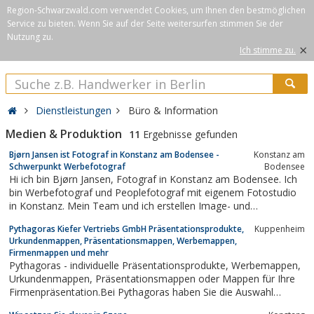
Region-Schwarzwald.com verwendet Cookies, um Ihnen den bestmöglichen
Service zu bieten. Wenn Sie auf der Seite weitersurfen stimmen Sie der
Nutzung zu.
×
Ich stimme zu.
Dienstleistungen
Büro & Information
Medien & Produktion
11
Ergebnisse gefunden
Bjørn Jansen ist Fotograf in Konstanz am Bodensee -
Konstanz am
Schwerpunkt Werbefotograf
Bodensee
Hi ich bin Bjørn Jansen, Fotograf in Konstanz am Bodensee. Ich
bin Werbefotograf und Peoplefotograf mit eigenem Fotostudio
in Konstanz. Mein Team und ich erstellen Image- und
Werbekampagenen sowie Businessportraits für lokale und
Pythagoras Kiefer Vertriebs GmbH Präsentationsprodukte,
Kuppenheim
internationale Firmen.Fotograf, Konstanz, Sportfotografie,
Urkundenmappen, Präsentationsmappen, Werbemappen,
Lifestylefotografie, Fitness,...
Firmenmappen und mehr
Pythagoras - individuelle Präsentationsprodukte, Werbemappen,
Urkundenmappen, Präsentationsmappen oder Mappen für Ihre
Firmenpräsentation.Bei Pythagoras haben Sie die Auswahl
zwischen einer großen Anzahl von Standard-Mappen oder Ihrer