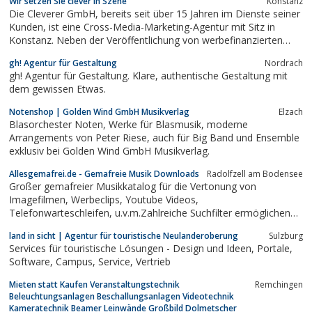
Wir setzen Sie clever in Szene
Konstanz
individuellen Lösung.Die Präsentationsmappen von Pythagoras
Die Cleverer GmbH, bereits seit über 15 Jahren im Dienste seiner
sind das ideale Produkt...
Kunden, ist eine Cross-Media-Marketing-Agentur mit Sitz in
Konstanz. Neben der Veröffentlichung von werbefinanzierten
Printmedien, wie beispielsweise der Bürgerinfobroschüre Klima,
gh! Agentur für Gestaltung
Nordrach
erstellt die Cleverer GmbH Online-Marketing-Kampagnen für
gh! Agentur für Gestaltung. Klare, authentische Gestaltung mit
Unternehmen bzw. deren...
dem gewissen Etwas.
Notenshop | Golden Wind GmbH Musikverlag
Elzach
Blasorchester Noten, Werke für Blasmusik, moderne
Arrangements von Peter Riese, auch für Big Band und Ensemble
exklusiv bei Golden Wind GmbH Musikverlag.
Allesgemafrei.de - Gemafreie Musik Downloads
Radolfzell am Bodensee
Großer gemafreier Musikkatalog für die Vertonung von
Imagefilmen, Werbeclips, Youtube Videos,
Telefonwarteschleifen, u.v.m.Zahlreiche Suchfilter ermöglichen
schnelle und treffsichere Musik-Ergebnisse, die sich perfekt in Ihr
land in sicht | Agentur für touristische Neulanderoberung
Sulzburg
Projekt integrieren lassen.5 übersichtliche Lizenzmodelle stehen
Services für touristische Lösungen - Design und Ideen, Portale,
zur Verfügung und decken alle...
Software, Campus, Service, Vertrieb
Mieten statt Kaufen Veranstaltungstechnik
Remchingen
Beleuchtungsanlagen Beschallungsanlagen Videotechnik
Kameratechnik Beamer Leinwände Großbild Dolmetscher