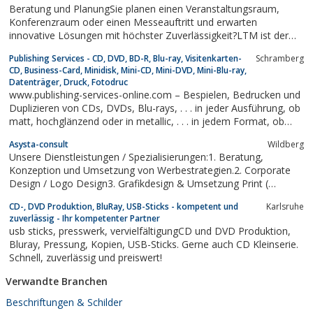
Beratung und PlanungSie planen einen Veranstaltungsraum,
Konferenzraum oder einen Messeauftritt und erwarten
innovative Lösungen mit höchster Zuverlässigkeit?LTM ist der
kompetente Ansprechpartner für die professionelle Fachplanung
Publishing Services - CD, DVD, BD-R, Blu-ray, Visitenkarten-
Schramberg
für audiovisuelle Medien- und Veranstaltungstechnik.Unsere
CD, Business-Card, Minidisk, Mini-CD, Mini-DVD, Mini-Blu-ray,
professionelle medientechnische...
Datenträger, Druck, Fotodruc
www.publishing-services-online.com – Bespielen, Bedrucken und
Duplizieren von CDs, DVDs, Blu-rays, . . . in jeder Ausführung, ob
matt, hochglänzend oder in metallic, . . . in jedem Format, ob
Standard-Disk, Minidisk oder Visitenkarten-CD, . . . in höchster
Asysta-consult
Wildberg
Qualität und günstigen Preisen.
Unsere Dienstleistungen / Spezialisierungen:1. Beratung,
Konzeption und Umsetzung von Werbestrategien.2. Corporate
Design / Logo Design3. Grafikdesign & Umsetzung Print (
Anzeigen, Kataloge,Broschüren etc.)4. Webdesign, CMS
CD-, DVD Produktion, BluRay, USB-Sticks - kompetent und
Karlsruhe
Lösungen, Internetmarketing5. Werbefotografie,
zuverlässig - Ihr kompetenter Partner
Flashanimationen (mit Echtzeitvideos)
usb sticks, presswerk, vervielfältigungCD und DVD Produktion,
Bluray, Pressung, Kopien, USB-Sticks. Gerne auch CD Kleinserie.
Schnell, zuverlässig und preiswert!
Verwandte Branchen
Beschriftungen & Schilder