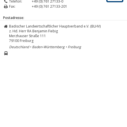
Telefon:
+49 (0) 761 27133-0
Fax:
+49 (0) 761 27133-201
Postadresse:
Badischer Landwirtschaftlicher Hauptverband e.V. (BLHV)
z. Hd. Herr RA Benjamin Fiebig
Merzhauser Straße 111
79100
Freiburg
Deutschland • Baden-Württemberg • Freiburg