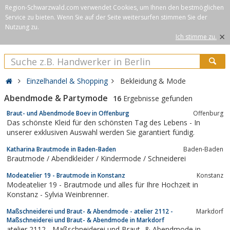
Region-Schwarzwald.com verwendet Cookies, um Ihnen den bestmöglichen
Service zu bieten. Wenn Sie auf der Seite weitersurfen stimmen Sie der
Nutzung zu.
×
Ich stimme zu.
Einzelhandel & Shopping
Bekleidung & Mode
Abendmode & Partymode
16
Ergebnisse gefunden
Braut- und Abendmode Boev in Offenburg
Offenburg
Das schönste Kleid für den schönsten Tag des Lebens - In
unserer exklusiven Auswahl werden Sie garantiert fündig.
Katharina Brautmode in Baden-Baden
Baden-Baden
Brautmode / Abendkleider / Kindermode / Schneiderei
Modeatelier 19 - Brautmode in Konstanz
Konstanz
Modeatelier 19 - Brautmode und alles für Ihre Hochzeit in
Konstanz - Sylvia Weinbrenner.
Maßschneiderei und Braut- & Abendmode - atelier 2112 -
Markdorf
Maßschneiderei und Braut- & Abendmode in Markdorf
atelier 2112 - Maßschneiderei und Braut- & Abendmode in