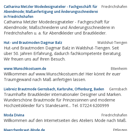
Abendmode sowie Herrenanzüge von namhaften Designern und
Catharina Metzler Modedesignatelier - Fachgeschäft für
Friedrichshafen
kreativen Newcomern. Klassisch, romantisch, extravagant oder
Abendmode; Maßanfertigung und Änderungsschneiderei
verspielt. Und immer zeitlos schön.
in Friedrichshafen
Catharina Metzler Modedesignatelier - Fachgeschäft für
Abendmode; Maßschneiderei und Änderungsschneiderei in
Friedrichshafen u. a. für Abendkleider und Brautkleider.
Hut- und Brautmoden Dagmar Balz
Waldshut-Tiengen
Hut-und Brautmoden Dagmar Balz in Waldshut-Tiengen. Seit
über 50. Jahren Erfahrung, dadurch fachkompetente Beratung.
Wir freuen uns auf Ihren Besuch.
www.Wunschkostuem.de
Ettenheim
Willkommen auf www.Wunschkostuem.de! Hier könnt ihr euer
Traumgewand nach Maß anfertigen lassen.
Liebreiz Brautmode Gernsbach, Karlsruhe, Offenburg, Baden
Gernsbach
Traumhafte Brautkleider internationaler Designer und Marken.
Wunderschöne Brautmode für Prinzessinnen und moderne
Hochzeitskleider für's Standesamt... Tel. 07224 6200999
Moda Divina
Friedrichshafen
Willkommen auf den Internetseiten des Ateliers Mode nach Maß.
Maerchenbraut-Mode.de
Ettlingen