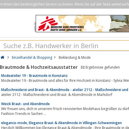
Ihnen den bestmöglichen Service zu bieten. Wenn Sie auf der Seite weitersurf
Einzelhandel & Shopping
Bekleidung & Mode
Brautmode & Hochzeitsausstatter
32
Ergebnisse gefunden
Modeatelier 19 - Brautmode in Konstanz
Modeatelier 19 - Brautmode und alles für Ihre Hochzeit in Konstanz - Sylvia W
Maßschneiderei und Braut- & Abendmode - atelier 2112 - Maßschneiderei un
atelier 2112 - Maßschneiderei und Braut- & Abendmode in Markdorf
Weick Braut- und Abendmode
Wir freuen uns, dich in unserem frisch renovierten Modehaus begrüßen zu dürfen. Über 2 Etagen erwarten dich neueste
Fashion-Trends in Sachen ...
elegance-mode, Elegance Braut-& Abendmode in Villingen-Schwenningen
Herzlich Willkommen bei Elegance Braut-& Abendmode - Ihre Brautmode in de