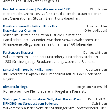
Ahmad Tea ist delikater Teegenuss.
Hirsch-Brauerei Honer | Privatbrauerei seit 1782
Wurm­lin­gen
Bier braucht Charakter. Dafür steht die Hirsch-Brauerei Honer
seit Generationen. Stoßen Sie mit uns darauf an.
Familienbrauerei Bauhöfer - Ulmer Bier |
Renchen - Ulm
Braukultur der Ortenau
(Ortenau/Baden)
Mitten im Herzen der Ortenau, ist die Heimat der
Familienbrauerei Bauhöfer.Zwischen Schwarzwaldhöhen und
Rheinebene pflegt man hier seit mehr als 160 Jahren die
„Braukultur der Ortenau“.
Fürstenberg Brauerei
Donaueschingen
Willkommen im Süden bei FürstenbergFürstenberg steht seit
1283 für einzigartige Braukunst und gewachsene Bierkultur
Kelterei Knill - Herzlich Willkommen!
Oberteuringen
Ihr Lieferant für Apfel- und Birnendirektsaft aus der Bodensee-
Region.
Römerbräu Riegel
Riegel am Kaiserstuhl
Römerbräu - die Kleinbrauerei in Riegel am Kaiserstuhl
Stahringer Streuobstmosterei: Saft, Most, Brisanti® und
Radolfzell OT
BIRNOH® aus Streuobst vom Bodensee -
Stahringen
Willkommen auf der Seite der Stahringer Streuobstmosterei. Hier