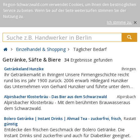
Region-Schwarzwald.com verwendet Cookies, um Ihnen den bestmöglichen
Service zu bieten. Wenn Sie auf der Seite weitersurfen stimmen Sie der
Nutzung zu.
×
Ich stimme zu.
Einzelhandel & Shopping
Täglicher Bedarf
Getränke, Säfte & Biere
34
Ergebnisse gefunden
Getränkeland Hunzike
Ihringen
Ihr Getränkemarkt in Ihringen! Unsere Firmengeschichte reicht
rund bis ins Jahr 1900 zurück. 2006 erwarb Hildegard Hunziker
das Unternehmen von Gerhard Hunziker und führte unter dem
Namen „Getränke Withum Ihringen“ das Unternehmen fort. Die
Alpirsbacher Klosterbräu - Das Bier aus dem Schwarzwald
Alpirsbach
Namensänderung in „Getränkeland Hunziker GbR“ erfolgte …
Alpirsbacher Klosterbräu - Mit dem berühmten Brauwasseraus
Weiter
dem Schwarzwald.
Bolero Getränke | Instant Drinks | Ahmad Tea - zuckerfrei, frisch,
Rastatt
günstig
Entdecke den frischen Geschmack der Bolero Getränke. Die
Instant Drinks sind zuckerfrei und auch für Diabetiker geeignet.