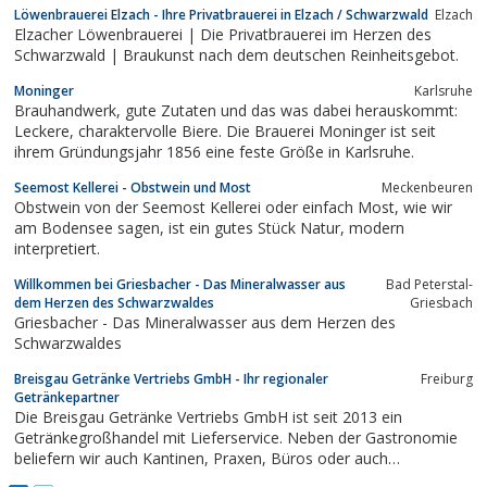
Löwenbrauerei Elzach - Ihre Privatbrauerei in Elzach / Schwarzwald
Elzach
Elzacher Löwenbrauerei | Die Privatbrauerei im Herzen des
Schwarzwald | Braukunst nach dem deutschen Reinheitsgebot.
Moninger
Karlsruhe
Brauhandwerk, gute Zutaten und das was dabei herauskommt:
Leckere, charaktervolle Biere. Die Brauerei Moninger ist seit
ihrem Gründungsjahr 1856 eine feste Größe in Karlsruhe.
Seemost Kellerei - Obstwein und Most
Meckenbeuren
Obstwein von der Seemost Kellerei oder einfach Most, wie wir
am Bodensee sagen, ist ein gutes Stück Natur, modern
interpretiert.
Willkommen bei Griesbacher - Das Mineralwasser aus
Bad Peterstal-
dem Herzen des Schwarzwaldes
Griesbach
Griesbacher - Das Mineralwasser aus dem Herzen des
Schwarzwaldes
Breisgau Getränke Vertriebs GmbH - Ihr regionaler
Freiburg
Getränkepartner
Die Breisgau Getränke Vertriebs GmbH ist seit 2013 ein
Getränkegroßhandel mit Lieferservice. Neben der Gastronomie
beliefern wir auch Kantinen, Praxen, Büros oder auch
Veranstaltungen aller Art.