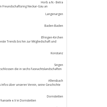
Horb a.N.- Betra
hen Freundschaftsring Neckar-Gäu an
Langenargen
Baden-Baden
Efringen-Kirchen
Konstanz
Singen
chlossen die in sechs Fasnachtslandschaften
Allensbach
nseren Verein, seine Geschichte
Dornstetten
rhansele e.V in Dornstetten