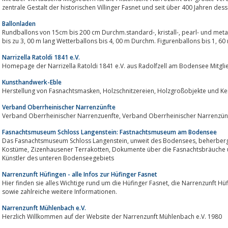
zentrale Gestalt der historischen Villinger Fasnet und seit über 400 Jahren des
Ballonladen
Rundballons von 15cm bis 200 cm Durchm.standard-, kristall-, pearl- und metallic-FarbenModellierballons Zeppelinballons
bis zu 3, 00 m lang Wetterballons bis 4, 00 m Durchm. Figuren
Narrizella Ratoldi 1841 e.V.
Homepage der Narrizella Ratoldi 1841 e.V. aus Radolfzell am Bodensee Mitgl
Kunsthandwerk-Eble
Herstellung von Fasnachtsmasken, Holzschnitzereien, H
Verband Oberrheinischer Narrenzünfte
Fasnachtsmuseum Schloss Langenstein: Fastnachtsmuseum am Bodensee
Das Fasnachtsmuseum Schloss Langenstein, unweit des Bodensees, beherberg auf über 1000 qm2 Masken und Fastnachts -
Kostüme, Zizenhausener Terrakotten, Dokumente über die Fasnachtsbräuche und Fastnachts-Kunst der Bedeutendsten
Künstler des unteren Bodenseegebiets
Narrenzunft Hüfingen - alle Infos zur Hüfinger Fasnet
Hier finden sie alles Wichtige rund um die Hüfinger Fasnet, die Narrenzunft Hüfingen, den Narrenrat, die Figuren, die Bräuche
sowie zahlreiche weitere Informationen.
Narrenzunft Mühlenbach e.V.
Herzlich Willkommen auf der Website der Narrenzunft Mühlenbach e.V. 1980