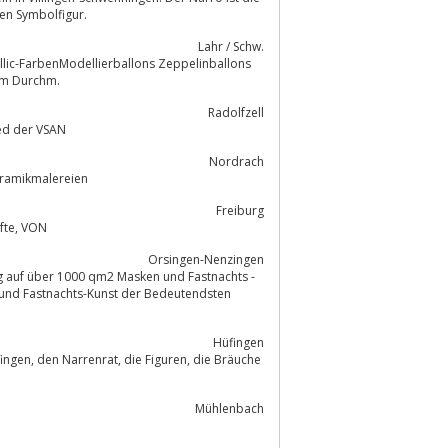
sen Symbolfigur.
Lahr / Schw.
ballons bis 1, 60 m Durchm.
Radolfzell
ied der VSAN
Nordrach
olzgroßobjekte und Keramikmalereien
Freiburg
Verband Oberrheinischer Narrenzuenfte, Verband Oberrheinischer Narrenzünfte, VON
Orsingen-Nenzingen
Hüfingen
Mühlenbach