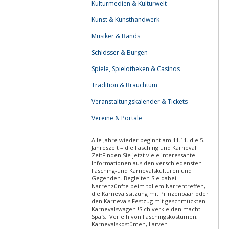
Kulturmedien & Kulturwelt
Kunst & Kunsthandwerk
Musiker & Bands
Schlösser & Burgen
Spiele, Spielotheken & Casinos
Tradition & Brauchtum
Veranstaltungskalender & Tickets
Vereine & Portale
Alle Jahre wieder beginnt am 11.11. die 5.
Jahreszeit – die Fasching und Karneval
ZeitFinden Sie jetzt viele interessante
Informationen aus den verschiedensten
Fasching-und Karnevalskulturen und
Gegenden. Begleiten Sie dabei
Narrenzünfte beim tollem Narrentreffen,
die Karnevalssitzung mit Prinzenpaar oder
den Karnevals Festzug mit geschmückten
Karnevalswagen !Sich verkleiden macht
Spaß.! Verleih von Faschingskostümen,
Karnevalskostümen, Larven