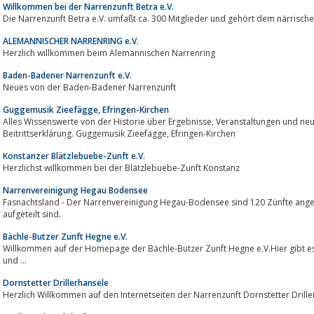
Willkommen bei der Narrenzunft Betra e.V.
Die Narrenzunft Betra e.V. umfaßt ca. 300 Mitglieder und gehört dem närrisc
ALEMANNISCHER NARRENRING e.V.
Herzlich willkommen beim Alemannischen Narrenring
Baden-Badener Narrenzunft e.V.
Neues von der Baden-Badener Narrenzunft
Guggemusik Zieefägge, Efringen-Kirchen
Alles Wissenswerte von der Historie über Ergebnisse, Veranstaltungen und neueste Trends bis hin zur Mitgliedschaft und
Beitrittserklärung. Guggemusik Zieefägge, Efringen-Kirchen
Konstanzer Blätzlebuebe-Zunft e.V.
Herzlichst willkommen bei der Blätzlebuebe-Zunft Konstanz
Narrenvereinigung Hegau Bodensee
Fasnachtsland - Der Narrenvereinigung Hegau-Bodensee sind 120 Zünfte anges
aufgeteilt sind.
Bächle-Butzer Zunft Hegne e.V.
Willkommen auf der Homepage der Bächle-Butzer Zunft Hegne e.V.Hier gibt es Infos über u
und ...
Dornstetter Drillerhansele
Herzlich Willkommen auf den Internetseiten der Narrenzunft Dornstetter Drille