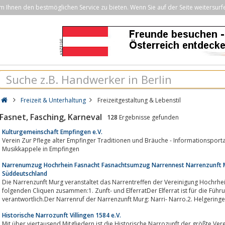
Ihnen den bestmöglichen Service zu bieten. Wenn Sie auf der Seite weitersurf
Freizeit & Unterhaltung
Freizeitgestaltung & Lebenstil
Fasnet, Fasching, Karneval
128
Ergebnisse gefunden
Kulturgemeinschaft Empfingen e.V.
Verein Zur Pflege alter Empfinger Traditionen und Bräuche - Informationsportal der Narrenzun
Musikkappele in Empfingen
Narrenumzug Hochrhein Fasnacht Fasnachtsumzug Narrennest Narrenzunft
Süddeutschland
Die Narrenzunft Murg veranstaltet das Narrentreffen der Vereinigung Hochrhei
folgenden Cliquen zusammen:1. Zunft- und ElferratDer Elferrat ist für die Fü
verantwortlich.Der Narrenruf der Narrenzunft Murg: Narri- Narro.2. Helgeringer
Historische Narrozunft Villingen 1584 e.V.
Mit über viertausend Mitgliedern ist die Historische Narrozunft der größte Vere