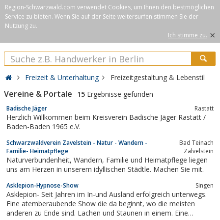
Region-Schwarzwald.com verwendet Cookies, um Ihnen den bestmöglichen
Service zu bieten. Wenn Sie auf der Seite weitersurfen stimmen Sie der
Nutzung zu.
×
Ich stimme zu.
Freizeit & Unterhaltung
Freizeitgestaltung & Lebenstil
Vereine & Portale
15
Ergebnisse gefunden
Badische Jäger
Rastatt
Herzlich Willkommen beim Kreisverein Badische Jäger Rastatt /
Baden-Baden 1965 e.V.
Schwarzwaldverein Zavelstein - Natur - Wandern -
Bad Teinach
Familie- Heimatpflege
Zalvelstein
Naturverbundenheit, Wandern, Familie und Heimatpflege liegen
uns am Herzen in unserem idyllischen Städtle. Machen Sie mit.
Asklepion-Hypnose-Show
Singen
Asklepion- Seit Jahren im In-und Ausland erfolgreich unterwegs.
Eine atemberaubende Show die da beginnt, wo die meisten
anderen zu Ende sind. Lachen und Staunen in einem. Eine