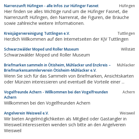
aussergewöhnliche Präsentation der Hypnose.Bekannt aus
Narrenzunft Hüfingen - alle Infos zur Hüfinger Fasnet
Hüfingen
Presse und TV
Hier finden sie alles Wichtige rund um die Hüfinger Fasnet, die
Narrenzunft Hüfingen, den Narrenrat, die Figuren, die Bräuche
sowie zahlreiche weitere Informationen.
Kreisjägervereinigung Tuttlingen e.V.
Tuttlingen
Herzlich Willkommen auf den Internetseiten der KJV Tuttlingen
Schwarzwälder Moped und Roller Museum
Willstätt
Schwarzwälder Moped und Roller Museum
Briefmarken sammeln in Ötisheim, Mühlacker und Enzkreis –
Mühlacker
Briefmarkensammlerverein Ötisheim-Mühlacker e.V.
Wenn Sie sich für das Sammeln von Briefmarken, Ansichtskarten
oder Münzen interessieren und eventuell die Vorteile einer ...
Vogelfreunde Achern - Willkommen bei den Vogelfreunden
Achern
Achern
Willkommen bei den Vogelfreunden Achern
Angelverein Weisweil e.V.
Weisweil
Wir bieten Angelmöglichkeiten als Mitglied oder Gastangler in
Weisweil.Interessenten wenden sich bitte an den Angelverein
Weisweil