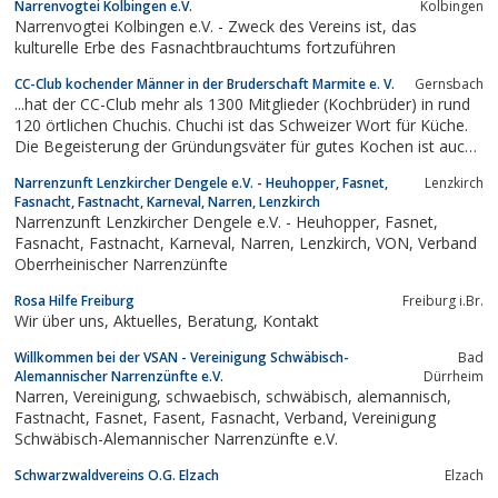
Narrenvogtei Kolbingen e.V.
Kolbingen
Narrenvogtei Kolbingen e.V. - Zweck des Vereins ist, das
kulturelle Erbe des Fasnachtbrauchtums fortzuführen
CC-Club kochender Männer in der Bruderschaft Marmite e. V.
Gernsbach
...hat der CC-Club mehr als 1300 Mitglieder (Kochbrüder) in rund
120 örtlichen Chuchis. Chuchi ist das Schweizer Wort für Küche.
Die Begeisterung der Gründungsväter für gutes Kochen ist auch
für die Kochbrüder von heute das bestimmende Motiv
Narrenzunft Lenzkircher Dengele e.V. - Heuhopper, Fasnet,
Lenzkirch
Fasnacht, Fastnacht, Karneval, Narren, Lenzkirch
Narrenzunft Lenzkircher Dengele e.V. - Heuhopper, Fasnet,
Fasnacht, Fastnacht, Karneval, Narren, Lenzkirch, VON, Verband
Oberrheinischer Narrenzünfte
Rosa Hilfe Freiburg
Freiburg i.Br.
Wir über uns, Aktuelles, Beratung, Kontakt
Willkommen bei der VSAN - Vereinigung Schwäbisch-
Bad
Alemannischer Narrenzünfte e.V.
Dürrheim
Narren, Vereinigung, schwaebisch, schwäbisch, alemannisch,
Fastnacht, Fasnet, Fasent, Fasnacht, Verband, Vereinigung
Schwäbisch-Alemannischer Narrenzünfte e.V.
Schwarzwaldvereins O.G. Elzach
Elzach