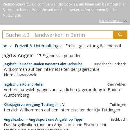
Region-Schwarzwald.com verwendet Cookies, um Ihnen den bestmöglichen
Service zu bieten. Wenn Sie auf der Seite weitersurfen stimmen Sie der
Nutzung zu.
×
Ich stimme zu.
Freizeit & Unterhaltung
Freizeitgestaltung & Lebenstil
Jagd & Angeln
17
Ergebnisse gefunden
Jagdschule Baden-Baden Rastatt Calw Karlsruhe
Hundsbach-Forbach
Willkommen auf den Internetseiten der Jägerschule
Nordschwarzwald
Jagdschule Roland Heller
Rheinfelden
Vorbereitungslehrgänge zur staatlichen Jägerprüfung in Baden-
Württemberg
Kreisjägervereinigung Tuttlingen e.V.
Tuttlingen
Herzlich Willkommen auf den Internetseiten der KJV Tuttlingen
Angellexikon - Angelsport und Angelshop Tipps
Eschbach
Das Angellexikon rund um Angelsport und Fischen - Ihr