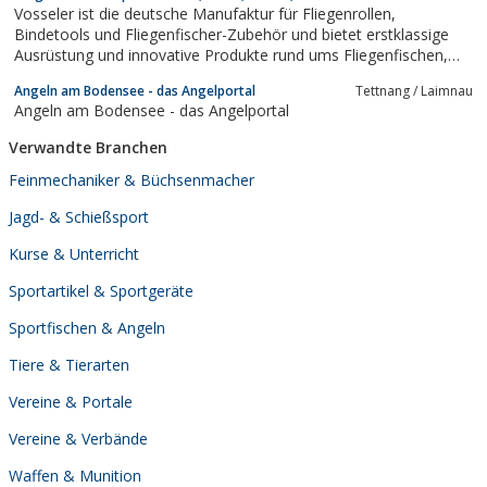
Vosseler ist die deutsche Manufaktur für Fliegenrollen,
Bindetools und Fliegenfischer-Zubehör und bietet erstklassige
Ausrüstung und innovative Produkte rund ums Fliegenfischen,
vorrangig natürlich die hochwertige Fliegenrollen Online im Shop.
Angeln am Bodensee - das Angelportal
Tettnang / Laimnau
Die Fliegenrollen werden in perfekter meisterlicher Qualität in
Angeln am Bodensee - das Angelportal
Deutschland...
Verwandte Branchen
Feinmechaniker & Büchsenmacher
Jagd- & Schießsport
Kurse & Unterricht
Sportartikel & Sportgeräte
Sportfischen & Angeln
Tiere & Tierarten
Vereine & Portale
Vereine & Verbände
Waffen & Munition