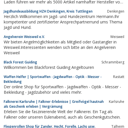
Laden führen wir mehr als 5000 Artikel namhafter Hersteller von
A wie Angelrute bis Z wie Zanderköder finden Sie bei uns alles
Jagdhundeausbildung HZH Denkingen, Kreis Tuttlingen
Denkingen
was Sie für Ihren nächsten Angelausflug benötigen. Gerne
Herzlich Willkommen im Jagd- und Hundezentrum Hermann.Ihr
beraten wir Sie bei Ihrer...
kompetenter und zertifizierter Ansprechpartnerrund ums Thema
Jagd und Hund.
Angelverein Weisweil e.V.
Weisweil
Wir bieten Angelmöglichkeiten als Mitglied oder Gastangler in
Weisweil.Interessenten wenden sich bitte an den Angelverein
Weisweil
Black Forest Guiding
Schrammberg
Willkommen bei Blackforest Guiding Angeltouren
Waffen Helfer | Sportwaffen - Jagdwaffen - Optik - Messer -
Rastatt
Bekleidung
Der online Shop für Sportwaffen - Jagdwaffen - Optik - Messer -
Bekleidung - Jagdzubehör und vieles mehr.
Falknerei Karlsruhe | Falkner-Erlebnisse | Greifvögel hautnah
Karlsruhe
als Geschenk erleben | Vergrämung
Erleben Sie die faszinierende Welt der Falknerei. Ein Tag als
Falkner oder unseren Eulenabend, auch als Geschenkgutschein.
Fliegenrollen Shop für Zander, Hecht, Forelle, Lachs usw.
Talheim