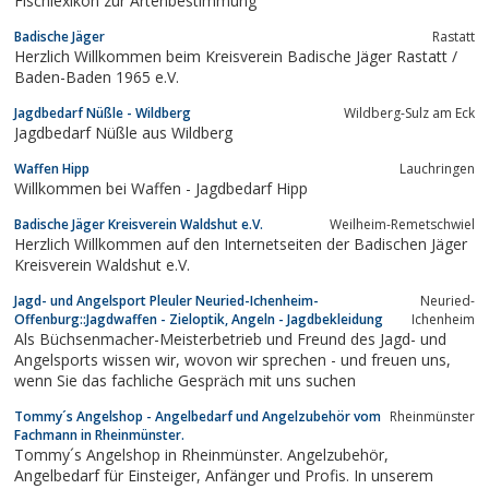
Fischlexikon zur Artenbestimmung
Badische Jäger
Rastatt
Herzlich Willkommen beim Kreisverein Badische Jäger Rastatt /
Baden-Baden 1965 e.V.
Jagdbedarf Nüßle - Wildberg
Wildberg-Sulz am Eck
Jagdbedarf Nüßle aus Wildberg
Waffen Hipp
Lauchringen
Willkommen bei Waffen - Jagdbedarf Hipp
Badische Jäger Kreisverein Waldshut e.V.
Weilheim-Remetschwiel
Herzlich Willkommen auf den Internetseiten der Badischen Jäger
Kreisverein Waldshut e.V.
Jagd- und Angelsport Pleuler Neuried-Ichenheim-
Neuried-
Offenburg::Jagdwaffen - Zieloptik, Angeln - Jagdbekleidung
Ichenheim
Als Büchsenmacher-Meisterbetrieb und Freund des Jagd- und
Angelsports wissen wir, wovon wir sprechen - und freuen uns,
wenn Sie das fachliche Gespräch mit uns suchen
Tommy´s Angelshop - Angelbedarf und Angelzubehör vom
Rheinmünster
Fachmann in Rheinmünster.
Tommy´s Angelshop in Rheinmünster. Angelzubehör,
Angelbedarf für Einsteiger, Anfänger und Profis. In unserem