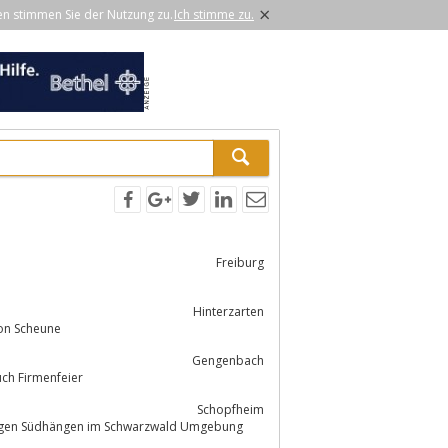
×
en stimmen Sie der Nutzung zu.
Ich stimme zu.
Freiburg
Hinterzarten
ion Scheune
Gengenbach
rty, Familienfeier oder auch Firmenfeier
Schopfheim
nnigen Südhängen im Schwarzwald Umgebung