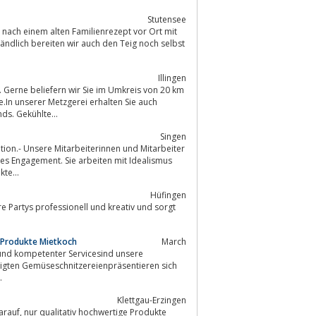
Stutensee
Illingen
s. Gerne beliefern wir Sie im Umkreis von 20 km
.In unserer Metzgerei erhalten Sie auch
ieden Bratenfonds. Gekühlte...
Singen
ation.- Unsere Mitarbeiterinnen und Mitarbeiter
s Engagement. Sie arbeiten mit Idealismus
te...
Hüfingen
-Produkte Mietkoch
March
und kompetenter Servicesind unsere
tigten Gemüseschnitzereienpräsentieren sich
..
Klettgau-Erzingen
 Produkte