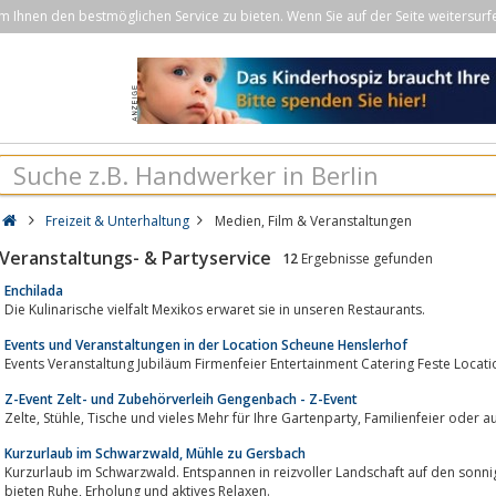
Ihnen den bestmöglichen Service zu bieten. Wenn Sie auf der Seite weitersurf
Freizeit & Unterhaltung
Medien, Film & Veranstaltungen
Veranstaltungs- & Partyservice
12
Ergebnisse gefunden
Enchilada
Die Kulinarische vielfalt Mexikos erwaret sie in unseren Restaurants.
Events und Veranstaltungen in der Location Scheune Henslerhof
Events Veranstaltung Jubiläum Firmenfeier Entertainment Catering Feste Locat
Z-Event Zelt- und Zubehörverleih Gengenbach - Z-Event
Zelte, Stühle, Tische und vieles Mehr für Ihre Gartenpa
Kurzurlaub im Schwarzwald, Mühle zu Gersbach
Kurzurlaub im Schwarzwald. Entspannen in reizvoller Landschaft auf den so
bieten Ruhe, Erholung und aktives Relaxen.