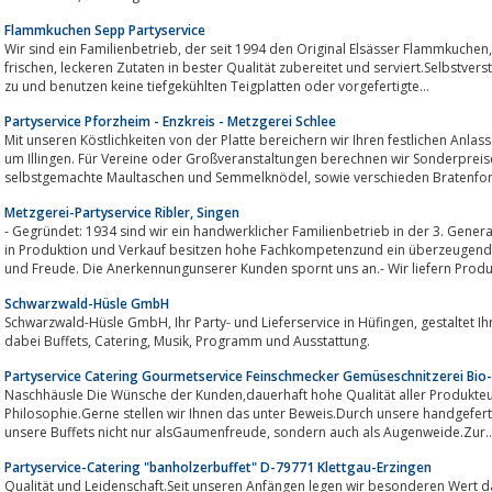
Flammkuchen Sepp Partyservice
Wir sind ein Familienbetrieb, der seit 1994 den Original Elsässer Flammkuchen, nach einem alten Familienrezept vor Ort mit
frischen, leckeren Zutaten in bester Qualität zubereitet und serviert.Selbstverständlich bereiten wir auch den Teig noch selbst
zu und benutzen keine tiefgekühlten Teigplatten oder vorgefertigte...
Partyservice Pforzheim - Enzkreis - Metzgerei Schlee
Mit unseren Köstlichkeiten von der Platte bereichern wir Ihren festlichen Anlas
um Illingen. Für Vereine oder Großveranstaltungen berechnen wir Sonderpreise
selbstgemachte Maultaschen und Semmelknödel, sowie versch
Metzgerei-Partyservice Ribler, Singen
- Gegründet: 1934 sind wir ein handwerklicher Familienbetrieb in der 3. Gener
in Produktion und Verkauf besitzen hohe Fachkompetenzund ein überzeugende
und Freude. Die Anerkennungunserer Kunden spornt uns an.- Wir liefern Produk
Schwarzwald-Hüsle GmbH
Schwarzwald-Hüsle GmbH, Ihr Party- und Lieferservice in Hüfingen, gestaltet Ihre Partys professionell und kreativ und sorgt
dabei Buffets, Catering, Musik, Programm und Ausstattung.
Partyservice Catering Gourmetservice Feinschmecker Gemüseschnitzerei Bio
Naschhäusle Die Wünsche der Kunden,dauerhaft hohe Qualität aller Produkte
Philosophie.Gerne stellen wir Ihnen das unter Beweis.Durch unsere handgefer
unsere Buffets nicht nur alsGaumenfreude, sondern auch als Augenweide.Zur.
Partyservice-Catering "banholzerbuffet" D-79771 Klettgau-Erzingen
Qualität und Leidenschaft.Seit unseren Anfängen legen wir besonderen Wert darauf, nur qualitativ hochwertige