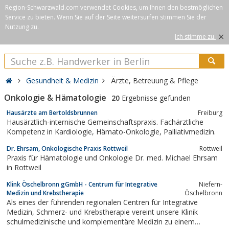
Region-Schwarzwald.com verwendet Cookies, um Ihnen den bestmöglichen
Service zu bieten. Wenn Sie auf der Seite weitersurfen stimmen Sie der
Nutzung zu.
×
Ich stimme zu.
Gesundheit & Medizin
Ärzte, Betreuung & Pflege
Onkologie & Hämatologie
20
Ergebnisse gefunden
Hausärzte am Bertoldsbrunnen
Freiburg
Hausärztlich-internische Gemeinschaftspraxis. Fachärztliche
Kompetenz in Kardiologie, Hämato-Onkologie, Palliativmedizin.
Dr. Ehrsam, Onkologische Praxis Rottweil
Rottweil
Praxis für Hämatologie und Onkologie Dr. med. Michael Ehrsam
in Rottweil
Klink Öschelbronn gGmbH - Centrum für Integrative
Niefern-
Medizin und Krebstherapie
Öschelbronn
Als eines der führenden regionalen Centren für Integrative
Medizin, Schmerz- und Krebstherapie vereint unsere Klinik
schulmedizinische und komplementäre Medizin zu einem