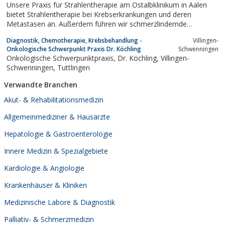
Unsere Praxis für Strahlentherapie am Ostalbklinikum in Aalen
bietet Strahlentherapie bei Krebserkrankungen und deren
Metastasen an. Außerdem führen wir schmerzlindernde
Bestrahlungen bei gutartigen Erkrankungen (z.B. Fersensporn,
Diagnostik, Chemotherapie, Krebsbehandlung -
Villingen-
Tennisellenbogen, Arthrose) durch. Als Therapieformen werden
Onkologische Schwerpunkt Praxis Dr. Köchling
Schwenningen
bei uns Teletherapie, Brachytherapie...
Onkologische Schwerpunktpraxis, Dr. Köchling, Villingen-
Schwenningen, Tuttlingen
Verwandte Branchen
Akut- & Rehabilitationsmedizin
Allgemeinmediziner & Hausärzte
Hepatologie & Gastroenterologie
Innere Medizin & Spezialgebiete
Kardiologie & Angiologie
Krankenhäuser & Kliniken
Medizinische Labore & Diagnostik
Palliativ- & Schmerzmedizin