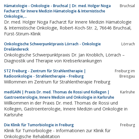
integrativen Behandlungskonzept.
Hämatologie - Onkologie - Bruchsal | Dr. med. Holger Noga
Bruchsal
Facharzt für Innere Medizin Hämatologie & Internistische
Onkologie,...
Dr. med. Holger Noga Facharzt für Innere Medizin Hämatologie
& Internistische Onkologie, Robert-Koch-Str. 2, 76646 Bruchsal,
Fürst-Stirum-Klinik
Onkologische Schwerpunktpraxis Lörrach - Onkologie
Lörrach
Dreiländereck
Onkologische Schwerpunktpraxis Dr. Jan Knoblich, Lörrach –
Diagnostik und Therapie von Krebserkrankungen
STZ Freiburg - Zentrum für Strahlentherapie |
Freiburg im
Radioonkologie - Strahlentherapie - Freiburg
Breisgau
Willommen im Zentrum für Strahlentherapie Freiburg
medGAIN | Praxis Dr. med. Thomas de Rossi und Kollegen |
Karlruhe
Gastroenterologie, Innere Medizin und Onkologie in Karlsruhe
Willkommen in der Praxis Dr. med. Thomas de Rossi und
Kollegen, Gastroenterologie, Innere Medizin und Onkologie in
Karlsruhe
Die Klinik für Tumorbiologie in Freiburg
Freiburg
Klinik für Tumorbiologie - Informationen zur Klinik für
Onkologische Rehabilitation