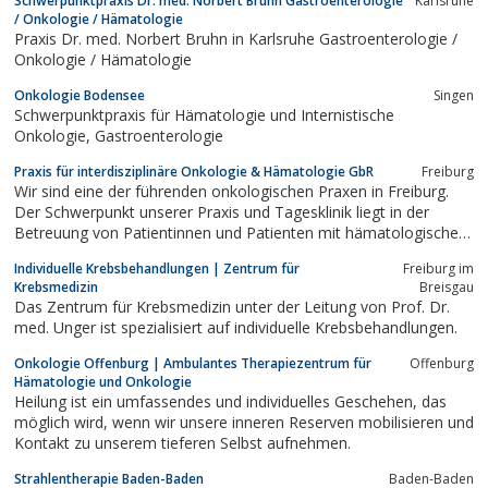
Schwerpunktpraxis Dr. med. Norbert Bruhn Gastroenterologie
Karlsruhe
/ Onkologie / Hämatologie
Praxis Dr. med. Norbert Bruhn in Karlsruhe Gastroenterologie /
Onkologie / Hämatologie
Onkologie Bodensee
Singen
Schwerpunktpraxis für Hämatologie und Internistische
Onkologie, Gastroenterologie
Praxis für interdisziplinäre Onkologie & Hämatologie GbR
Freiburg
Wir sind eine der führenden onkologischen Praxen in Freiburg.
Der Schwerpunkt unserer Praxis und Tagesklinik liegt in der
Betreuung von Patientinnen und Patienten mit hämatologischen
und onkologischen Erkrankungen (Erkrankungen des Blutes und
Individuelle Krebsbehandlungen | Zentrum für
Freiburg im
Tumorleiden).
Krebsmedizin
Breisgau
Das Zentrum für Krebsmedizin unter der Leitung von Prof. Dr.
med. Unger ist spezialisiert auf individuelle Krebsbehandlungen.
Onkologie Offenburg | Ambulantes Therapiezentrum für
Offenburg
Hämatologie und Onkologie
Heilung ist ein umfassendes und individuelles Geschehen, das
möglich wird, wenn wir unsere inneren Reserven mobilisieren und
Kontakt zu unserem tieferen Selbst aufnehmen.
Strahlentherapie Baden-Baden
Baden-Baden