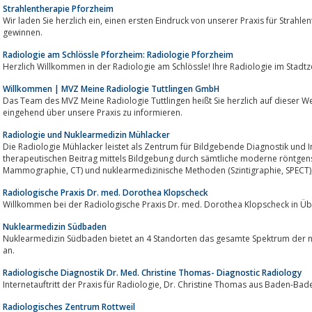
Strahlentherapie Pforzheim
Wir laden Sie herzlich ein, einen ersten Eindruck von unserer Praxis für Strahlentherapie und Schmerztherapie in Pforzheim zu
gewinnen.
Radiologie am Schlössle Pforzheim: Radiologie Pforzheim
Herzlich Willkommen in der Radiologie am Schlössle! Ihre Radiologie im Stadt
Willkommen | MVZ Meine Radiologie Tuttlingen GmbH
Das Team des MVZ Meine Radiologie Tuttlingen heißt Sie herzlich auf dieser Websi
eingehend über unsere Praxis zu informieren.
Radiologie und Nuklearmedizin Mühlacker
Die Radiologie Mühlacker leistet als Zentrum für Bildgebende Diagnostik und 
therapeutischen Beitrag mittels Bildgebung durch sämtliche moderne röntgen
Radiologische Praxis Dr. med. Dorothea Klopscheck
Willkommen bei der Radiologische Praxis Dr. med. Dorothea Klopscheck in Üb
Nuklearmedizin Südbaden
Nuklearmedizin Südbaden bietet an 4 Standorten das gesamte Spektrum der n
an.
Radiologische Diagnostik Dr. Med. Christine Thomas- Diagnostic Radiology
Internetauftritt der Praxis für Radiologie, Dr. Christine Thomas aus Baden-B
Radiologisches Zentrum Rottweil