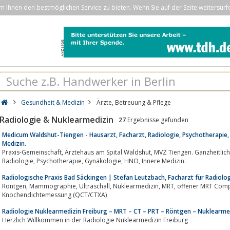
Ihnen den bestmöglichen Service zu bieten. Wenn Sie auf der Seite weitersurf
Gesundheit & Medizin
Ärzte, Betreuung & Pflege
Radiologie & Nuklearmedizin
27
Ergebnisse gefunden
Medicum Waldshut-Tiengen - Hausarzt, Facharzt, Radiologie, Psychotherapie,
Medizin.
Praxis-Gemeinschaft, Ärztehaus am Spital Waldshut, MVZ Tiengen. Ganzheitliche ärztliche Versorgung für alle Krankenkassen.
Radiologie, Psychotherapie, Gynäkologie, HNO, Innere Medizin.
Radiologische Praxis Bad Säckingen | Stefan Leutzbach, Facharzt für Radiolo
Röntgen, Mammographie, Ultraschall, Nuklearmedizin, MRT, offener MRT Computertomographie (CT),
Knochendichtemessung (QCT/CTXA)
Radiologie Nuklearmedizin Freiburg – MRT – CT – PRT – Röntgen – Nuklearme
Herzlich Willkommen in der Radiologie Nuklearmedizin Freiburg