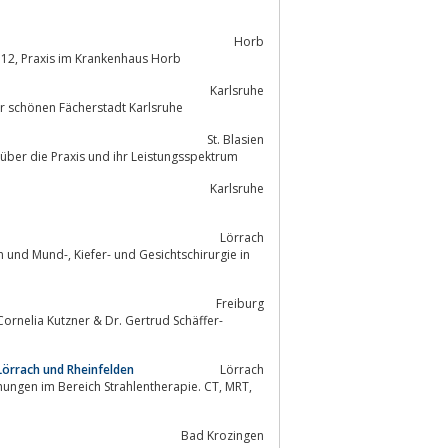
Horb
Facharzt für Innere Medizin, Diabetologe, Röntgendiagnostik, Tel. 07451-6279112, Praxis im Krankenhaus Horb
Karlsruhe
r schönen Fächerstadt Karlsruhe
St. Blasien
hier finden Sie Informationen über die Praxis und ihr Leistungsspektrum
Karlsruhe
Lörrach
sichtschirurgie in
Freiburg
 Cornelia Kutzner & Dr. Gertrud Schäffer-
Lörrach und Rheinfelden
Lörrach
gen im Bereich Strahlentherapie. CT, MRT,
Bad Krozingen