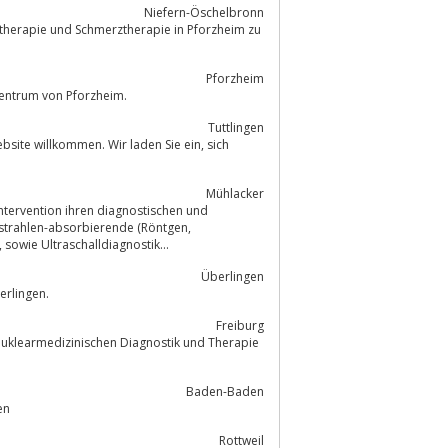
Niefern-Öschelbronn
Pforzheim
­zentrum von Pforzheim.
Tuttlingen
te willkommen. Wir laden Sie ein, sich
Mühlacker
Intervention ihren diagnostischen und
strahlen-absorbierende (Röntgen,
Mammographie, CT) und nuklearmedizinische Methoden (Szintigraphie, SPECT), sowie Ultraschalldiagnostik...
Überlingen
erlingen.
Freiburg
uklearmedizinischen Diagnostik und Therapie
Baden-Baden
aden
Rottweil