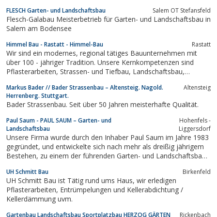
von unserer professionellen und kreativen Arbeitsweise
FLESCH Garten- und Landschaftsbau
Salem OT Stefansfeld
überzeugen!
Flesch-Galabau Meisterbetrieb für Garten- und Landschaftsbau in
Salem am Bodensee
Himmel Bau - Rastatt - Himmel-Bau
Rastatt
Wir sind ein modernes, regional tätiges Bauunternehmen mit
über 100 - jähriger Tradition. Unsere Kernkompetenzen sind
Pflasterarbeiten, Strassen- und Tiefbau, Landschaftsbau,
Steinreinigung mit Sitz Rastatt Pflasterarbeiten Rastatt |
Markus Bader // Bader Strassenbau – Altensteig. Nagold.
Altensteig
Aussenanlagen Baden-Baden | Terassenbau |
Herrenberg. Stuttgart.
Abwassersysteme Rastatt.
Bader Strassenbau. Seit über 50 Jahren meisterhafte Qualität.
Paul Saum - PAUL SAUM – Garten- und
Hohenfels -
Landschaftsbau
Liggersdorf
Unsere Firma wurde durch den Inhaber Paul Saum im Jahre 1983
gegründet, und entwickelte sich nach mehr als dreißig jährigem
Bestehen, zu einem der führenden Garten- und Landschaftsbau
Firmen in der Bodenseeregion. Heute zählt unser
UH Schmitt Bau
Birkenfeld
mittelständisches Unternehmen 50 Mitarbeiter, ausschließlich
UH Schmitt Bau ist Tätig rund ums Haus, wir erledigen
aus dem Fachbereich Grün. Alle...
Pflasterarbeiten, Entrümpelungen und Kellerabdichtung /
Kellerdämmung uvm.
Gartenbau Landschaftsbau Sportplatzbau HERZOG GÄRTEN
Rickenbach