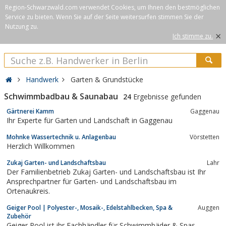
Region-Schwarzwald.com verwendet Cookies, um Ihnen den bestmöglichen
Service zu bieten. Wenn Sie auf der Seite weitersurfen stimmen Sie der
Nutzung zu.
×
Ich stimme zu.
Handwerk
Garten & Grundstücke
Schwimmbadbau & Saunabau
24
Ergebnisse gefunden
Gärtnerei Kamm
Gaggenau
Ihr Experte für Garten und Landschaft in Gaggenau
Mohnke Wassertechnik u. Anlagenbau
Vörstetten
Herzlich Willkommen
Zukaj Garten- und Landschaftsbau
Lahr
Der Familienbetrieb Zukaj Garten- und Landschaftsbau ist Ihr
Ansprechpartner für Garten- und Landschaftsbau im
Ortenaukreis.
Geiger Pool | Polyester-, Mosaik-, Edelstahlbecken, Spa &
Auggen
Zubehör
Geiger Pool ist ihr Fachhändler für Schwimmbäder & Spas