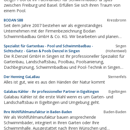
zwischen Freiburg und Basel. Erfüllen Sie sich ihren Traum von
einem Pool.
BODAN SBB
Kressbronn
Seit dem Jahre 2007 bestehen wir als eigenständiges
Unternehmen mit der Firmenbezeichnung Bodan
Schwimmbadbau GmbH & Co. KG. Wir bearbeiten und planen
jeden ...
Spezialist für Gartenbau - Pool und Schwimmbadbau -
Singen
Sichtschutz - Gärten & Pools Denzel in Singen
(Hohentwiel)
Die R.Denzel GmbH in Singen ist Ihr professioneller Spezialist für
Gartenbau, Landschaftsbau, Poolbau, Poolsanierung,
Dachbegrünung, Schwimmbadbau und Pool-Technik in Singen
und dem gesamten Bodenseeraum von Villingen-Schwenningen,
Der Henning GaLaBau
Sternenfels
über Konstanz bis in die Schweiz.
Alles ist gut, wie es aus den Händen der Natur kommt
Galabau Kähler - Ihr professioneller Partner in Eigeltingen
Eigeltingen
Galabau Kähler ist die erste Wahl wenn es um Garten- und
Landschaftsbau in Eigeltingen und Umgebung geht.
Ihre Wohlfühlmanufaktur in Baden-Baden
Baden-Baden
Wir als Wohlfühlmanufaktur bauen ansprechende
Schwimmbäder, integriert in Ihren Garten oder Ihre
Schwimmhalle. Ausgestattet nach Ihren Wünschen und