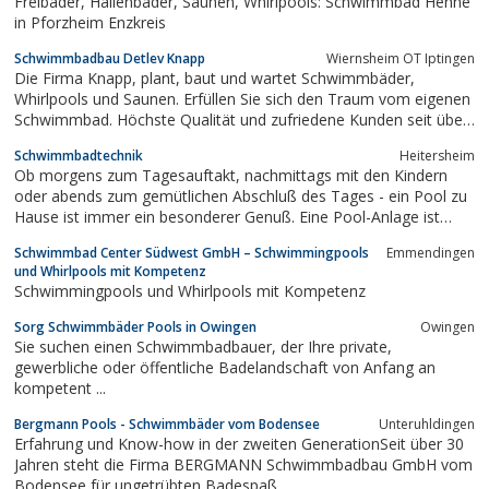
Freibäder, Hallenbäder, Saunen, Whirlpools: Schwimmbad Henne
in Pforzheim Enzkreis
Schwimmbadbau Detlev Knapp
Wiernsheim OT Iptingen
Die Firma Knapp, plant, baut und wartet Schwimmbäder,
Whirlpools und Saunen. Erfüllen Sie sich den Traum vom eigenen
Schwimmbad. Höchste Qualität und zufriedene Kunden seit über
20 Jahren.
Schwimmbadtechnik
Heitersheim
Ob morgens zum Tagesauftakt, nachmittags mit den Kindern
oder abends zum gemütlichen Abschluß des Tages - ein Pool zu
Hause ist immer ein besonderer Genuß. Eine Pool-Anlage ist
nicht nur funktional. Mit der richtigen Gestaltung und Ausstattung
Schwimmbad Center Südwest GmbH – Schwimmingpools
Emmendingen
ist sie ein wesentlicher Teil des Ambientes.Besonder abends
und Whirlpools mit Kompetenz
entfaltet das...
Schwimmingpools und Whirlpools mit Kompetenz
Sorg Schwimmbäder Pools in Owingen
Owingen
Sie suchen einen Schwimmbadbauer, der Ihre private,
gewerbliche oder öffentliche Badelandschaft von Anfang an
kompetent ...
Bergmann Pools - Schwimmbäder vom Bodensee
Unteruhldingen
Erfahrung und Know-how in der zweiten GenerationSeit über 30
Jahren steht die Firma BERGMANN Schwimmbadbau GmbH vom
Bodensee für ungetrübten Badespaß.