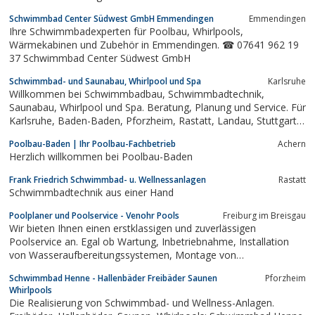
Vorstellungen abgestimmt auf die technischen Anforderungen
Schwimmbad Center Südwest GmbH Emmendingen
Emmendingen
beim Poolbau. Bauen individuelle Saunen deren Gestaltung bei
Ihre Schwimmbadexperten für Poolbau, Whirlpools,
der Saunaplanung kaum Grenzen gesetzt werden. Wir arbeiten
Wärmekabinen und Zubehör in Emmendingen. ☎ 07641 962 19
mit...
37 Schwimmbad Center Südwest GmbH
Schwimmbad- und Saunabau, Whirlpool und Spa
Karls­ruhe
Willkommen bei Schwimmbadbau, Schwimmbadtechnik,
Saunabau, Whirlpool und Spa. Beratung, Planung und Service. Für
Karlsruhe, Baden-Baden, Pforzheim, Rastatt, Landau, Stuttgart,
Offenburg, Freiburg, Heilbronn, Heidelberg und Mannheim
Poolbau-Baden | Ihr Poolbau-Fachbetrieb
Achern
Herzlich willkommen bei Poolbau-Baden
Frank Friedrich Schwimmbad- u. Wellnessanlagen
Rastatt
Schwimmbadtechnik aus einer Hand
Poolplaner und Poolservice - Venohr Pools
Freiburg im Breisgau
Wir bieten Ihnen einen erstklassigen und zuverlässigen
Poolservice an. Egal ob Wartung, Inbetriebnahme, Installation
von Wasseraufbereitungssystemen, Montage von
Überdachungen und Abdeckungen, Reparaturen oder wenn es
Schwimmbad Henne - Hallenbäder Freibäder Saunen
Pforzheim
darum geht, den Pool ein- oder auszuwintern, wir sind für Sie da.
Whirlpools
Die Realisierung von Schwimmbad- und Wellness-Anlagen.