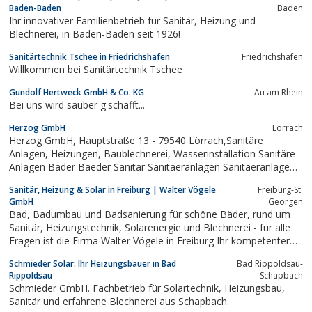
Baden-Baden
Baden
Ihr innovativer Familienbetrieb für Sanitär, Heizung und
Blechnerei, in Baden-Baden seit 1926!
Sanitärtechnik Tschee in Friedrichshafen
Friedrichshafen
Willkommen bei Sanitärtechnik Tschee
Gundolf Hertweck GmbH & Co. KG
Au am Rhein
Bei uns wird sauber g'schafft...
Herzog GmbH
Lörrach
Herzog GmbH, Hauptstraße 13 - 79540 Lörrach,Sanitäre
Anlagen, Heizungen, Baublechnerei, Wasserinstallation Sanitäre
Anlagen Bäder Baeder Sanitär Sanitaeranlagen Sanitaeranlage
Heizung Heizungen Lörrach
Sanitär, Heizung & Solar in Freiburg | Walter Vögele
Freiburg-St.
GmbH
Georgen
Bad, Badumbau und Badsanierung für schöne Bäder, rund um
Sanitär, Heizungstechnik, Solarenergie und Blechnerei - für alle
Fragen ist die Firma Walter Vögele in Freiburg Ihr kompetenter
Partner.
Schmieder Solar: Ihr Heizungsbauer in Bad
Bad Rippoldsau-
Rippoldsau
Schapbach
Schmieder GmbH. Fachbetrieb für Solartechnik, Heizungsbau,
Sanitär und erfahrene Blechnerei aus Schapbach.