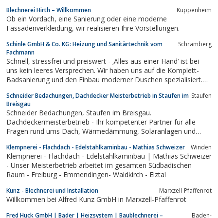
Blechnerei Hirth – Willkommen
Kuppenheim
Ob ein Vordach, eine Sanierung oder eine moderne
Fassadenverkleidung, wir realisieren Ihre Vorstellungen.
Schinle GmbH & Co. KG: Heizung und Sanitärtechnik vom
Schramberg
Fachmann
Schnell, stressfrei und preiswert - ‚Alles aus einer Hand‘ ist bei
uns kein leeres Versprechen. Wir haben uns auf die Komplett-
Badsanierung und den Einbau moderner Duschen spezialisiert.
Dabei greifen wir auf über 30 Jahre Know-how zurück und
Schneider Bedachungen, Dachdecker Meisterbetrieb in Staufen im
Staufen
entwickeln uns in spezialisierten Arbeitskreisen immer weiter.
Breisgau
Schneider Bedachungen, Staufen im Breisgau.
Dachdeckermeisterbetrieb - Ihr kompetenter Partner für alle
Fragen rund ums Dach, Wärmedämmung, Solaranlagen und
Dachfenster
Klempnerei - Flachdach - Edelstahlkaminbau - Mathias Schweizer
Winden
Klempnerei - Flachdach - Edelstahlkaminbau | Mathias Schweizer
- Unser Meisterbetrieb arbeitet im gesamten Südbadischen
Raum - Freiburg - Emmendingen- Waldkirch - Elztal
Kunz - Blechnerei und Installation
Marxzell-Pfaffenrot
Willkommen bei Alfred Kunz GmbH in Marxzell-Pfaffenrot
Fred Huck GmbH | Bäder | Heizsystem | Baublechnerei –
Baden-