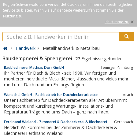
Region-Schwarzwald.com verwendet Cookies, um Ihnen den bestmöglichen
Service zu bieten. Wenn Sie auf der Seite weitersurfen stimmen Sie der
Nutzung zu.
×
Ich stimme zu.
Handwerk
Metallhandwerk & Metallbau
Bauklempnerei & Sprenglerei
27
Ergebnisse gefunden
Baublechnerei Mathias Dörr GmbH
Teningen-Nimburg
Ihr Partner für Dach & Blech - seit 1998. Wir fertigen und
montieren individuelle Metalldächer, -fassaden und vieles mehr
rund ums Dach rund um Freibrgs Region
​Wunschel GmbH - ​Fachbetrieb für Dachdeckerarbeiten
Lörrach
​Unser Fachbetrieb für Dachdeckerarbeiten aller Art übernimmt
kompetent und kurzfristig Wartungs-, Installations- und
Reparaturaufträge rund ums Dach – ganz nach Ihren
individuellen Wünschen.Als Mitglied der Dachdeckerinnung und
Ferdinand Wieland - Zimmerei & Dachdeckerei & Blechnerei
Gernsbach
eingetragener Betrieb der Handwerkskammer Freiburg arbeiten
Herzlich Willkommen bei der Zimmerei & Dachdeckerei &
wir stets meisterhaft, termingerecht...
Blechnerei Ferdinand Wieland!