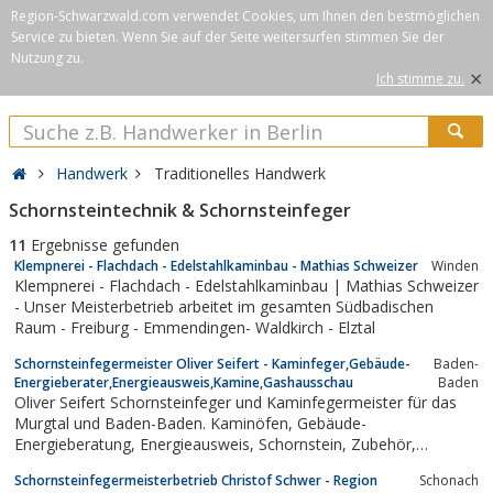
Region-Schwarzwald.com verwendet Cookies, um Ihnen den bestmöglichen
Service zu bieten. Wenn Sie auf der Seite weitersurfen stimmen Sie der
Nutzung zu.
×
Ich stimme zu.
Handwerk
Traditionelles Handwerk
Schornsteintechnik & Schornsteinfeger
11
Ergebnisse gefunden
Klempnerei - Flachdach - Edelstahlkaminbau - Mathias Schweizer
Winden
Klempnerei - Flachdach - Edelstahlkaminbau | Mathias Schweizer
- Unser Meisterbetrieb arbeitet im gesamten Südbadischen
Raum - Freiburg - Emmendingen- Waldkirch - Elztal
Schornsteinfegermeister Oliver Seifert - Kaminfeger,Gebäude-
Baden-
Energieberater,Energieausweis,Kamine,Gashausschau
Baden
Oliver Seifert Schornsteinfeger und Kaminfegermeister für das
Murgtal und Baden-Baden. Kaminöfen, Gebäude-
Energieberatung, Energieausweis, Schornstein, Zubehör,
Angebote, Gashausschau, Kaminöfen
Schornsteinfegermeisterbetrieb Christof Schwer - Region
Schonach