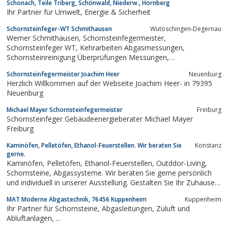
Schonach, Teile Triberg, Schönwald, Niederw., Hornberg
Ihr Partner für Umwelt, Energie & Sicherheit
Schornsteinfeger-WT Schmithausen
Wutöschingen-Degernau
Werner Schmithausen, Schornsteinfegermeister,
Schornsteinfeger WT, Kehrarbeiten Abgasmessungen,
Schornsteinreinigung Überprüfungen Messungen,
Schornsteinfeger Waldshut-Tiengen
Schornsteinfegermeister Joachim Heer
Neuenburg
Herzlich Willkommen auf der Webseite Joachim Heer- in 79395
Neuenburg
Michael Mayer Schornsteinfegermeister
Freiburg
Schornsteinfeger Gebäudeenergieberater Michael Mayer
Freiburg
Kaminöfen, Pelletöfen, Ethanol-Feuerstellen. Wir beraten Sie
Konstanz
gerne.
Kaminöfen, Pelletöfen, Ethanol-Feuerstellen, Outddor-Living,
Schornsteine, Abgassysteme. Wir beraten Sie gerne persönlich
und individuell in unserer Ausstellung. Gestalten Sie Ihr Zuhause
nach Ihren Wünschen.
MAT Moderne Abgastechnik, 76456 Kuppenheim
Kuppenheim
Ihr Partner für Schornsteine, Abgasleitungen, Zuluft und
Abluftanlagen, ...