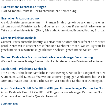
Rudi Willmann Drehteile Löffingen
Rudi Willmann Drehteile - Ihr Drehteil für Ihre Anwendung
Granacher Präzisionstechnik
Als Hochleistungsunternehmen mit langer Erfahrung - wir bezeichnen uns eher a
wir uns aus mit Präzisionsteilen. Mit unseren hochqualifizierten Mitarbeitern fertigen wir einfache
Teile aus allen Materialien (Stahl, Edelstahl, Aluminium, Bronze, Kupfer,
Güntert Präzisionstechnik
Güntert Präzisionstechnik fertigt als erfahrener Automobilzulieferer hochpräzi
produzieren wir in unserer Schleiferei und Dreherei Achsen, Wellen, Hydraulikkomponenten, geschliffene Drehteile
geschliffene Präzisionsteile, geschliffene Achsen, geschliffene Wellen, uvm.
Gerland Drehteile – Präzisionsdrehteile in erstklassiger Verarbeitung
Wir sind der zuverlässige Partner für die Herstellung von Präzisionsdrehteilen.
Lauble GmbH Präzisions-Drehteile
Präzisions-Drehteile für sämtliche Industriezweige. Wir stellen Langdrehteile, Kurzdrehteile und Futterteile aus Edelstahl,
Aluminium, Stahl, Kunststoff sowie aus anderen gängigen Werkstoffe her. Wir fertigen auf modernen Mehr- und Einspindel-
Drehautomaten unterschiedliche Serien. Wir sind Ihre Dreherei in Dunningen.
Angst Drehteile GmbH & Co. KG in Wilfingen Ihr zuverlässiger Partner bei Nor
Angst Drehteile GmbH & Co. KG in Wilfingen Ihr zuverlässiger Partner bei Norm
Zuverlässigkeit und hohe Qualität bekannt
Buehner-cnc