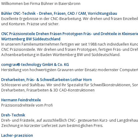
Willkommen bei Firma Bühner in Baiersbronn
Bühler CNC-Technik - Drehen, Fräsen, CAD / CAM, Vorrichtungsbau
Exzellente Ergebnisse in der CNC-Bearbeitung. Wir drehen und fräsen Einzelte
und Konturen. Präzise und sicher.
CNC Präzisionsteile Drehen Fräsen Prototypen Fräs- und Drehteile in Kleinse
Württemberg BW Süddeutschland
In unserem Familienunternehmen fertigen wir seit 1988 nach individuellen K
CNC Präzisionsteile. Wir drehen und fräsen Prototypen, fertigen Fräs- und Drehteile in Kleinserien, sowie 5
Achsenbearbeitung in Baden Württemberg BW und Süddeutschland.
comgrav® technology GmbH & Co. KG
Herstellung von hochwertigsten Gravuren unter Einsatz modernster Computert
Dreharbeiten, Fräs- & Schweißarbeiten Lothar Horn
Schlosserei und Stahlbau. Wir sind Ihr Spezialist für Schweißkonstruktionen, Sonderkonstruktionen, Edelstahlverarbeitung,
Dreharbeiten, Fräsarbeiten & 3D CAD-Konstruktionen
Hermann Feindrehteile
Präzisionsdrehteile vom Profi
Dreh-Technik
Dreh- und Frästeile, auf ausschließlich CNC- gesteuerten Kurz- und Langdrehautomaten, mit komplexen Formen nach
Zeichnung in kürzester Lieferzeit zum bestmöglichen Preis.
Lacher-praezision