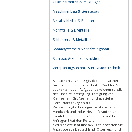
Gravurarbeiten & Prägungen
Maschinenbau & Gerätebau
Metallschleifer & Polierer
Normteile & Drehteile
Schlosserei & Metallbau
Spannsysteme & Vorrichtungsbau
Stahlbau & Stahlkonstruktionen
Zerspanungstechnik & Präzisionstechnik
Sie suchen zuverlässige, flexiblen Partner
für Drehteile und Fräsarbeiten ?Wählen Sie
aus verschieden Aufgabenbereichen so z.B.
der Einzelteilefertigung, Fertigung von
Kleinserien, Großserien und spezielle
Herausforderung an die
Zerspanungstechnologie.Hersteller aus
Handwerk und Industrie, Lieferanten und
Handelsunternehmen freuen Sie auf Ihre
Anfragen ! Auf den Portalen
axxus.de,axxus.at und axxus.ch erwarten Sie
Angebote aus Deutschland, Österreich und