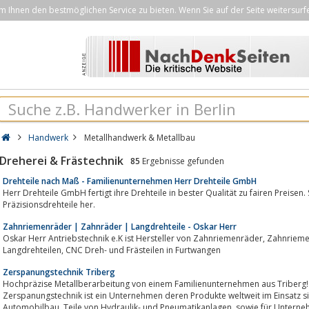
Ihnen den bestmöglichen Service zu bieten. Wenn Sie auf der Seite weitersurf
Handwerk
Metallhandwerk & Metallbau
Dreherei & Frästechnik
85
Ergebnisse gefunden
Drehteile nach Maß - Familienunternehmen Herr Drehteile GmbH
Herr Drehteile GmbH fertigt ihre Drehteile in bester Qualität zu fairen Preisen. 
Präzisionsdrehteile her.
Zahnriemenräder | Zahnräder | Langdrehteile - Oskar Herr
Oskar Herr Antriebstechnik e.K ist Hersteller von Zahnriemenräder, Zahnriemenscheiben, Zahnräder, Keilrippenscheiben,
Langdrehteilen, CNC Dreh- und Frästeilen in Furtwangen
Zerspanungstechnik Triberg
Hochpräzise Metallberarbeitung von einem Familienunternehmen aus Triberg!
Zerspanungstechnik ist ein Unternehmen deren Produkte weltweit im Einsatz sind. Wir fertigen Teile für den Motorenbau,
Automobilbau, Teile von Hydraulik- und Pneumatikan