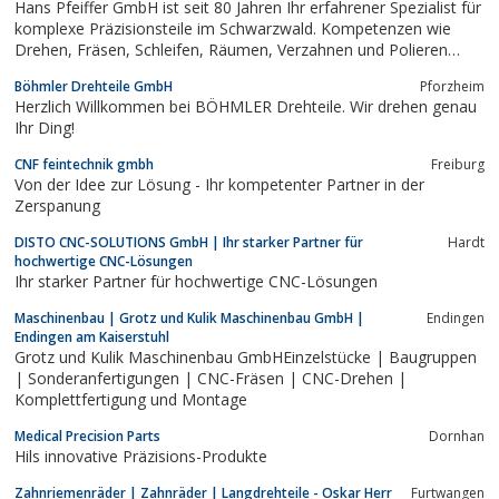
Hans Pfeiffer GmbH ist seit 80 Jahren Ihr erfahrener Spezialist für
komplexe Präzisionsteile im Schwarzwald. Kompetenzen wie
Drehen, Fräsen, Schleifen, Räumen, Verzahnen und Polieren
gehören zu unseren Spezialgebieten.
Böhmler Drehteile GmbH
Pforzheim
Herzlich Willkommen bei BÖHMLER Drehteile. Wir drehen genau
Ihr Ding!
CNF feintechnik gmbh
Freiburg
Von der Idee zur Lösung - Ihr kompetenter Partner in der
Zerspanung
DISTO CNC-SOLUTIONS GmbH | Ihr starker Partner für
Hardt
hochwertige CNC-Lösungen
Ihr starker Partner für hochwertige CNC-Lösungen
Maschinenbau | Grotz und Kulik Maschinenbau GmbH |
Endingen
Endingen am Kaiserstuhl
Grotz und Kulik Maschinenbau GmbHEinzelstücke | Baugruppen
| Sonderanfertigungen | CNC-Fräsen | CNC-Drehen |
Komplettfertigung und Montage
Medical Precision Parts
Dornhan
Hils innovative Präzisions-Produkte
Zahnriemenräder | Zahnräder | Langdrehteile - Oskar Herr
Furtwangen