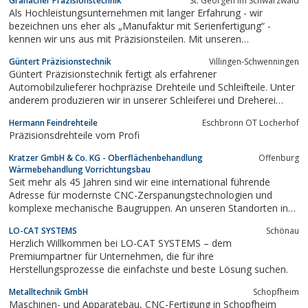
Granacher Präzisionstechnik
St. Georgen im Schwarzwald
Als Hochleistungsunternehmen mit langer Erfahrung - wir
bezeichnen uns eher als „Manufaktur mit Serienfertigung“ -
kennen wir uns aus mit Präzisionsteilen. Mit unseren
hochqualifizierten Mitarbeitern fertigen wir einfache, aber auch
Güntert Präzisionstechnik
Villingen-Schwenningen
hochkomplexe Teile aus allen Materialien (Stahl, Edelstahl,
Güntert Präzisionstechnik fertigt als erfahrener
Aluminium, Bronze, Kupfer, Bronze...
Automobilzulieferer hochpräzise Drehteile und Schleifteile. Unter
anderem produzieren wir in unserer Schleiferei und Dreherei
Achsen, Wellen, Hydraulikkomponenten, geschliffene Drehteile
Hermann Feindrehteile
Eschbronn OT Locherhof
geschliffene Präzisionsteile, geschliffene Achsen, geschliffene
Präzisionsdrehteile vom Profi
Wellen, uvm.
Kratzer GmbH & Co. KG - Oberflächenbehandlung
Offenburg
Wärmebehandlung Vorrichtungsbau
Seit mehr als 45 Jahren sind wir eine international führende
Adresse für modernste CNC-Zerspanungstechnologien und
komplexe mechanische Baugruppen. An unseren Standorten in
Offenburg/Deutschland und Tschechien bauen wir auf*
LO-CAT SYSTEMS
Schönau
qualifizierte und motivierte Mitarbeiter* konsequente
Herzlich Willkommen bei LO-CAT SYSTEMS – dem
Dienstleistungsorientierung* permanente...
Premiumpartner für Unternehmen, die für ihre
Herstellungsprozesse die einfachste und beste Lösung suchen.
Metalltechnik GmbH
Schopfheim
Maschinen- und Apparatebau, CNC-Fertigung in Schopfheim