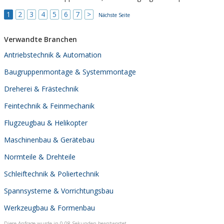
1
2
3
4
5
6
7
>
Nächste Seite
Verwandte Branchen
Antriebstechnik & Automation
Baugruppenmontage & Systemmontage
Dreherei & Frästechnik
Feintechnik & Feinmechanik
Flugzeugbau & Helikopter
Maschinenbau & Gerätebau
Normteile & Drehteile
Schleiftechnik & Poliertechnik
Spannsysteme & Vorrichtungsbau
Werkzeugbau & Formenbau
Diese Anfrage wurde in 0,08 Sekunden beantwortet.