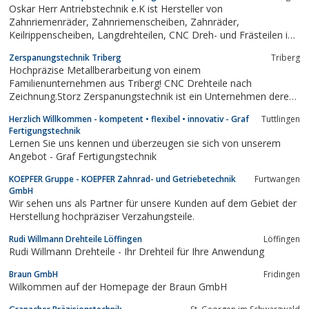
Oskar Herr Antriebstechnik e.K ist Hersteller von
Zahnriemenräder, Zahnriemenscheiben, Zahnräder,
Keilrippenscheiben, Langdrehteilen, CNC Dreh- und Frästeilen in
Furtwangen
Zerspanungstechnik Triberg
Triberg
Hochpräzise Metallberarbeitung von einem
Familienunternehmen aus Triberg! CNC Drehteile nach
Zeichnung.Storz Zerspanungstechnik ist ein Unternehmen deren
Produkte weltweit im Einsatz sind. Wir fertigen Teile für den
Herzlich Willkommen - kompetent • flexibel • innovativ - Graf
Tuttlingen
Motorenbau, Automobilbau, Teile von Hydraulik- und
Fertigungstechnik
Pneumatikanlagen, sowie für Unternehmen aus der...
Lernen Sie uns kennen und überzeugen sie sich von unserem
Angebot - Graf Fertigungstechnik
KOEPFER Gruppe - KOEPFER Zahnrad- und Getriebetechnik
Furtwangen
GmbH
Wir sehen uns als Partner für unsere Kunden auf dem Gebiet der
Herstellung hochpräziser Verzahungsteile.
Rudi Willmann Drehteile Löffingen
Löffingen
Rudi Willmann Drehteile - Ihr Drehteil für Ihre Anwendung
Braun GmbH
Fridingen
Wilkommen auf der Homepage der Braun GmbH