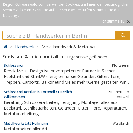
Region-Schwarzwald.com verwendet Cookies, um Ihnen den bestmöglichen
Service zu bieten. Wenn Sie auf der Seite weitersurfen stimmen Sie der
Nutzung zu.
×
Ich stimme zu.
Handwerk
Metallhandwerk & Metallbau
Edelstahl & Leichtmetall
11
Ergebnisse gefunden
Schlosserei
Pforzheim
Reeck Metall Design ist ihr kompetenter Partner in Sachen
Edelstahl und Stahl.Wir fertigen für sie Geländer, Gitter, Tore,
Treppen, Carports, Balkoneund vieles mehr.Gerne gestalten wir
mit ihnen gemeinsam ihr nächstes Projekt. Kontaktieren sie uns,
Schlosserei Rottler in Rottweil / Herzlich
Zimmern ob
und lassen sie sich ein kostenfreies Angebot erstellen.
Willkommen
Rottweil
Beratung, Schlosserarbeiten, Fertigung, Montage, alles aus
Edelstahl, Stahlbauarbeiten, Geländer, Gitter, Tore, Reparaturen,
Metallbearbeitung
Metallwerkstatt Heilmann
Waldkirch
Metallarbeiten aller Art