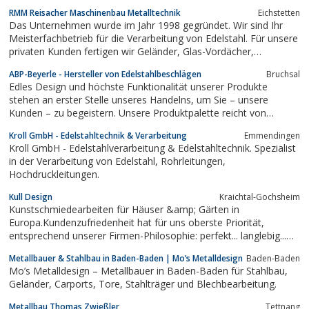
RMM Reisacher Maschinenbau Metalltechnik
Eichstetten
Das Unternehmen wurde im Jahr 1998 gegründet. Wir sind Ihr
Meisterfachbetrieb für die Verarbeitung von Edelstahl. Für unsere
privaten Kunden fertigen wir Geländer, Glas-Vordächer,
Wendeltreppen, Tisch- und Stuhlgestelle, Gartenmöbel,
ABP-Beyerle - Hersteller von Edelstahlbeschlägen
Bruchsal
Schwenkgrills und vieles mehr, der Fantasie sind (fast) keine
Edles Design und höchste Funktionalität unserer Produkte
Grenzen gesetzt. Sie wollen das...
stehen an erster Stelle unseres Handelns, um Sie – unsere
Kunden – zu begeistern. Unsere Produktpalette reicht von
Schiebebeschlägen für Glas- und Holztüren, über Türgriffe und
Kroll GmbH - Edelstahltechnik & Verarbeitung
Emmendingen
Duschbeschläge bis hin zu Bibliotheksleitern und Tischgestellen.
Kroll GmbH - Edelstahlverarbeitung & Edelstahltechnik. Spezialist
Wir kombinieren...
in der Verarbeitung von Edelstahl, Rohrleitungen,
Hochdruckleitungen.
Kull Design
Kraichtal-Gochsheim
Kunstschmiedearbeiten für Häuser &amp; Gärten in
Europa.Kundenzufriedenheit hat für uns oberste Priorität,
entsprechend unserer Firmen-Philosophie: perfekt... langlebig...
faszinierend... umgesetzt in fachliche Beratung mit
Metallbauer & Stahlbau in Baden-Baden | Mo’s Metalldesign
Baden-Baden
künstlerischem Entwurf und handwerklicher Ausführung. Unsere
Mo’s Metalldesign – Metallbauer in Baden-Baden für Stahlbau,
Metallgestalter, Schmiede und...
Geländer, Carports, Tore, Stahlträger und Blechbearbeitung.
Metallbau Thomas Zwießler
Tettnang