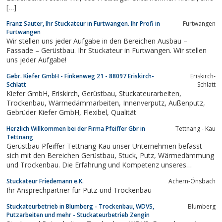
[…]
Franz Sauter, Ihr Stuckateur in Furtwangen. Ihr Profi in
Furtwangen
Furtwangen
Wir stellen uns jeder Aufgabe in den Bereichen Ausbau –
Fassade – Gerüstbau. Ihr Stuckateur in Furtwangen. Wir stellen
uns jeder Aufgabe!
Gebr. Kiefer GmbH - Finkenweg 21 - 88097 Eriskirch-
Eriskirch-
Schlatt
Schlatt
Kiefer GmbH, Eriskirch, Gerüstbau, Stuckateurarbeiten,
Trockenbau, Wärmedämmarbeiten, Innenverputz, Außenputz,
Gebrüder Kiefer GmbH, Flexibel, Qualität
Herzlich Willkommen bei der Firma Pfeiffer Gbr in
Tettnang - Kau
Tettnang
Gerüstbau Pfeiffer Tettnang Kau unser Unternehmen befasst
sich mit den Bereichen Gerüstbau, Stuck, Putz, Wärmedämmung
und Trockenbau. Die Erfahrung und Kompetenz unseres
hochmotivierten Teams ermöglicht eine professionelle und
Stuckateur Friedemann e.K.
Achern-Önsbach
zügige Abwicklung Ihrer Aufträge.
Ihr Ansprechpartner für Putz-und Trockenbau
Stuckateurbetrieb in Blumberg - Trockenbau, WDVS,
Blumberg
Putzarbeiten und mehr - Stuckateurbetrieb Zengin