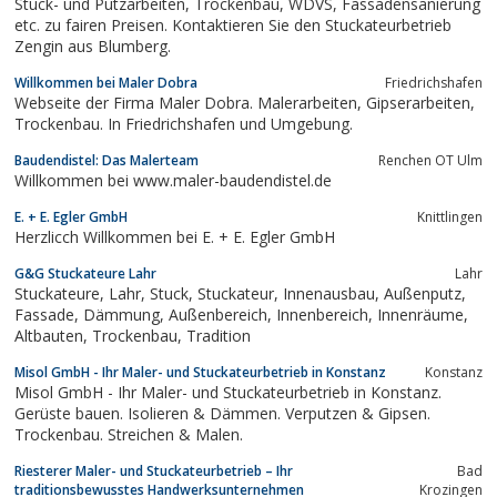
Stuck- und Putzarbeiten, Trockenbau, WDVS, Fassadensanierung
etc. zu fairen Preisen. Kontaktieren Sie den Stuckateurbetrieb
Zengin aus Blumberg.
Willkommen bei Maler Dobra
Friedrichshafen
Webseite der Firma Maler Dobra. Malerarbeiten, Gipserarbeiten,
Trockenbau. In Friedrichshafen und Umgebung.
Baudendistel: Das Malerteam
Renchen OT Ulm
Willkommen bei www.maler-baudendistel.de
E. + E. Egler GmbH
Knittlingen
Herzlicch Willkommen bei E. + E. Egler GmbH
G&G Stuckateure Lahr
Lahr
Stuckateure, Lahr, Stuck, Stuckateur, Innenausbau, Außenputz,
Fassade, Dämmung, Außenbereich, Innenbereich, Innenräume,
Altbauten, Trockenbau, Tradition
Misol GmbH - Ihr Maler- und Stuckateurbetrieb in Konstanz
Konstanz
Misol GmbH - Ihr Maler- und Stuckateurbetrieb in Konstanz.
Gerüste bauen. Isolieren & Dämmen. Verputzen & Gipsen.
Trockenbau. Streichen & Malen.
Riesterer Maler- und Stuckateurbetrieb – Ihr
Bad
traditionsbewusstes Handwerksunternehmen
Krozingen