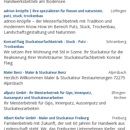
Handwerksbetrieb am Bodensee.
adrion-knöpfle | ihre spezialisten für fliesen und naturstein,
Löffingen
putz, stuck, trockenbau
adrion-knöpfle – der Meisterfachbetrieb mit Tradition und
modernem Know-How im Bereich Putz, Stuck, Trockenbau,
Landschaftsgestaltung und Naturstein
Konrad Flaig Stuckateurfachbetrieb - Stuck - Putz -
Schramberg
Trockenbau
Wir setzen Ihre Wohnung mit Stil in Szene. Ihr Stuckateur für die
Realisierung Ihrer Wohnträume: Stuckateurfachbetrieb Konrad
Flaig
Maler Benz - Maler & Stuckateur Benz
Alpirsbach
Herzlich Willkommen Maler & Stuckateur Restaurierungen 72275
Alpirsbach
allputz GmbH - Ihr Meisterbetrieb für Gips, Innenputz,
Efringen-
Aussenputz und Stuckateurarbeiten
Kirchen
Ihr Meisterbetrieb für Gips, Innenputz, Aussenputz und
Stuckateurarbeiten
Albert Kiefer GmbH - Maler und Stuckateur Freiburg
Freiburg
Familienbetrieb mit Zukunft, der seit 60 Jahren für Handwerk aus
Leidenschaft steht. Wir, das Freiburger Unternehmen Kiefer, sind