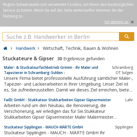
Region-Schwarzwald.com verwendet Cookies, um Ihnen den bestmöglichen
Service zu bieten. Wenn Sie auf der Seite weitersurfen stimmen Sie der
Nutzung zu.
×
Ich stimme zu.
Handwerk
Wirtschaft, Technik, Bauen & Wohnen
Stuckateure & Gipser
30
Ergebnisse gefunden
Maler- & Stuckateurfachbetrieb Grimm - Ihr Maler und
Schramberg
Tapezierer in Schramberg-Sulden -
OT Sulgen
Unsere Firma bietet professionelle Ausführung sämtlicher Maler-,
Tapezier- und Lackierarbeiten in Ihrer Umgebung. Unser Ziel ist
es, Sie zufriedenzustellen. Damit wir dieses Ziel erreichen, bieten
wir besten Service zu fairen Preisen. Kontaktieren Sie uns!
Faißt GmbH - Stukkateur Stukkarbeiten Gipser Gipsermeister
Lahr
Arbeiten rund um den Neubau, die Renovierung, die
Verschönerung, wir erledigen das für Sie.Stukkateur
Stukkarbeiten Gipser Gipsermeister Maler Malermeister
Malerbetrieb
Stuckateur Sipplingen - MAUCH-MÄRTE GmbH
Sipplingen
Stuckateur Sipplingen - MAUCH - MÄRTE GmbH Ihr