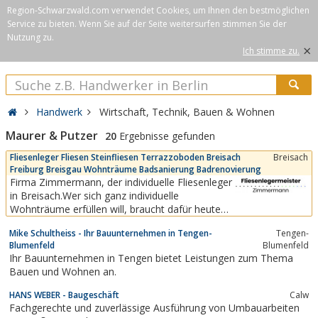
Region-Schwarzwald.com verwendet Cookies, um Ihnen den bestmöglichen
Service zu bieten. Wenn Sie auf der Seite weitersurfen stimmen Sie der
Nutzung zu.
×
Ich stimme zu.
Handwerk
Wirtschaft, Technik, Bauen & Wohnen
Maurer & Putzer
20
Ergebnisse gefunden
Fliesenleger Fliesen Steinfliesen Terrazzoboden Breisach
Breisach
Freiburg Breisgau Wohnträume Badsanierung Badrenovierung
Firma Zimmermann, der individuelle Fliesenleger
in Breisach.Wer sich ganz individuelle
Wohnträume erfüllen will, braucht dafür heute
keine Luftschlösser mehr zu bauen, sondern
Mike Schultheiss - Ihr Bauunternehmen in Tengen-
Tengen-
kann sich ganz handfest mit flexibeln
Blumenfeld
Blumenfeld
Bauelementen genau die erträumten
Ihr Bauunternehmen in Tengen bietet Leistungen zum Thema
Raumkomponenten schaffen.Dem
Bauen und Wohnen an.
zunehmenden Wunsch nach individueller...
HANS WEBER - Baugeschäft
Calw
Fachgerechte und zuverlässige Ausführung von Umbauarbeiten