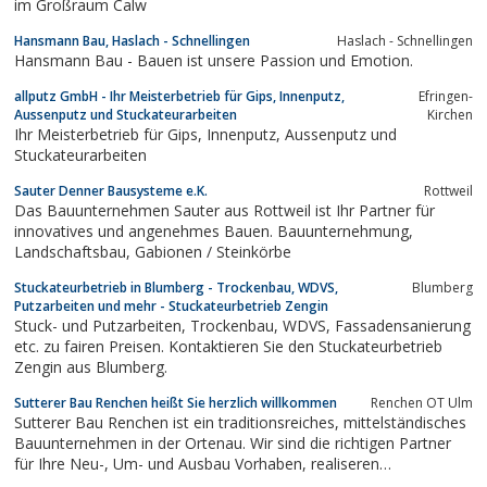
im Großraum Calw
Hansmann Bau, Haslach - Schnellingen
Haslach - Schnellingen
Hansmann Bau - Bauen ist unsere Passion und Emotion.
allputz GmbH - Ihr Meisterbetrieb für Gips, Innenputz,
Efringen-
Aussenputz und Stuckateurarbeiten
Kirchen
Ihr Meisterbetrieb für Gips, Innenputz, Aussenputz und
Stuckateurarbeiten
Sauter Denner Bausysteme e.K.
Rottweil
Das Bauunternehmen Sauter aus Rottweil ist Ihr Partner für
innovatives und angenehmes Bauen. Bauunternehmung,
Landschaftsbau, Gabionen / Steinkörbe
Stuckateurbetrieb in Blumberg - Trockenbau, WDVS,
Blumberg
Putzarbeiten und mehr - Stuckateurbetrieb Zengin
Stuck- und Putzarbeiten, Trockenbau, WDVS, Fassadensanierung
etc. zu fairen Preisen. Kontaktieren Sie den Stuckateurbetrieb
Zengin aus Blumberg.
Sutterer Bau Renchen heißt Sie herzlich willkommen
Renchen OT Ulm
Sutterer Bau Renchen ist ein traditionsreiches, mittelständisches
Bauunternehmen in der Ortenau. Wir sind die richtigen Partner
für Ihre Neu-, Um- und Ausbau Vorhaben, realiseren
Industriebauden und helfen Ihnen gerne bei der