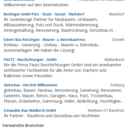
Willkommen auf den Internetseiten
Bechinger GmbH Putz - Stuck - Gerüst - Markdorf
Markdorf
Ihr zuverlässige Partner für Neubauten, Umbauten,
Altbausanierung, Putz und Stuck, Wärmedämmung,
Innengestaltung, Renovierung, Bautrocknung, Gerüstbau in
Markdorf und UmgebungTel. 07544 3051
Eckert-Bau-Rotzingen - Maurer- u. Betonbaufirma
Görwihl
Rohbau - Sanierung - Umbau - Maurer-u. Betonbau -
Aussenanlagen. Wir haben die Lösung!
FAUTZ - Beschichtungen - GmbH
Mühlenbach
Wir die Firma Fautz Beschichtungen GmbH sind ein anerkannter
zertifizierter Fachbetrieb für alle Arten von Dächern und
Balkonen sowie Fassaden.
Ginterbau - Herzlich Willkommen
Freiburg
ginterbau, Bauen, Neubau, Renovierung, Sanierung, Renovieren,
Sanieren, Mauer, Beton, Garagen, Haus, Putz, Trockenbau,
Fliesen, Erdarbeiten, Dämmung, Keller, Abdichtung, Feuchtigkeit,
Isolieren, Außenanlagen, Estrich, Stahlbau, Stahlkonstruktion
Schaeuble-Bau-Waldkirch GmbH
Weilheim OT Bannholz
Ihr Partner - Baufirma und Gerüstbau am Hochrhein
Verwandte Branchen