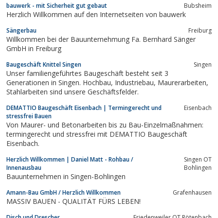
bauwerk - mit Sicherheit gut gebaut
Bubsheim
Gebäudesanierung.
Herzlich Willkommen auf den Internetseiten von bauwerk
Sängerbau
Freiburg
Willkommen bei der Bauunternehmung Fa. Bernhard Sänger
GmbH in Freiburg
Baugeschäft Knittel Singen
Singen
Unser familiengeführtes Baugeschäft besteht seit 3
Generationen in Singen. Hochbau, Industriebau, Maurerarbeiten,
Stahlarbeiten sind unsere Geschäftsfelder.
DEMATTIO Baugeschäft Eisenbach | Termingerecht und
Eisenbach
stressfrei Bauen
Von Maurer- und Betonarbeiten bis zu Bau-Einzelmaßnahmen:
termingerecht und stressfrei mit DEMATTIO Baugeschäft
Eisenbach.
Herzlich Willkommen | Daniel Matt - Rohbau /
Singen OT
Innenausbau
Bohlingen
Bauunternehmen in Singen-Bohlingen
Amann-Bau GmbH / Herzlich Willkommen
Grafenhausen
MASSIV BAUEN - QUALITÄT FÜRS LEBEN!
Disch und Drescher
Friedenweiler OT Rötenbach