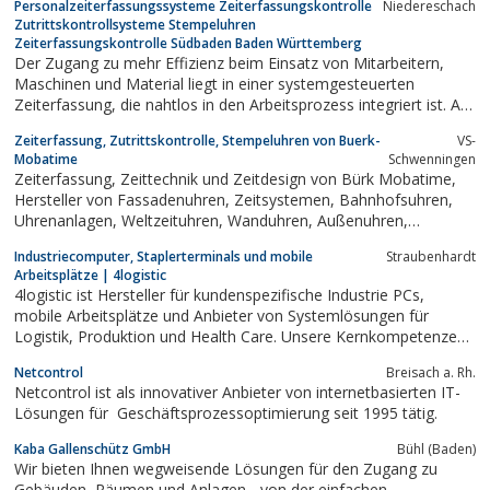
Personalzeiterfassungssysteme Zeiterfassungskontrolle
Niedereschach
Zutrittskontrollsysteme Stempeluhren
Zeiterfassungskontrolle Südbaden Baden Württemberg
Der Zugang zu mehr Effizienz beim Einsatz von Mitarbeitern,
Maschinen und Material liegt in einer systemgesteuerten
Zeiterfassung, die nahtlos in den Arbeitsprozess integriert ist. Auf
diese Weise lassen sich Arbeitsschritte und Materialeinsatz
Zeiterfassung, Zutrittskontrolle, Stempeluhren von Buerk-
VS-
transparent darstellen und prozessbegleitend optimieren.
Mobatime
Schwenningen
Zeiterfassung, Zeittechnik und Zeitdesign von Bürk Mobatime,
Hersteller von Fassadenuhren, Zeitsystemen, Bahnhofsuhren,
Uhrenanlagen, Weltzeituhren, Wanduhren, Außenuhren,
Zeitdienstanlagen, Industriefunkuhren mit DCF und GPS,
Industriecomputer, Staplerterminals und mobile
Straubenhardt
Computeruhren, Zeiterfassung, Stempelkarten
Arbeitsplätze | 4logistic
4logistic ist Hersteller für kundenspezifische Industrie PCs,
mobile Arbeitsplätze und Anbieter von Systemlösungen für
Logistik, Produktion und Health Care. Unsere Kernkompetenzen
liegen in der Computer-Manufaktur, Strom Management-
Netcontrol
Breisach a. Rh.
Systemen, Barcode- und Datenerfassungstechniken sowie in
Netcontrol ist als innovativer Anbieter von internetbasierten IT-
industriellen Netzwerklösungen.
Lösungen für Geschäftsprozessoptimierung seit 1995 tätig.
Kaba Gallenschütz GmbH
Bühl (Baden)
Wir bieten Ihnen wegweisende Lösungen für den Zugang zu
Gebäuden, Räumen und Anlagen - von der einfachen