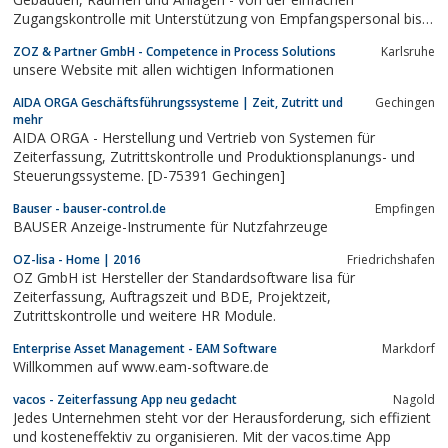
Zugangskontrolle mit Unterstützung von Empfangspersonal bis
zum Einzelzugang zu Hochsicherheitsbereichen.
ZOZ & Partner GmbH - Competence in Process Solutions
Karlsruhe
unsere Website mit allen wichtigen Informationen
AIDA ORGA Geschäftsführungssysteme | Zeit, Zutritt und
Gechingen
mehr
AIDA ORGA - Herstellung und Vertrieb von Systemen für
Zeiterfassung, Zutrittskontrolle und Produktionsplanungs- und
Steuerungssysteme. [D-75391 Gechingen]
Bauser - bauser-control.de
Empfingen
BAUSER Anzeige-Instrumente für Nutzfahrzeuge
OZ-lisa - Home | 2016
Friedrichshafen
OZ GmbH ist Hersteller der Standardsoftware lisa für
Zeiterfassung, Auftragszeit und BDE, Projektzeit,
Zutrittskontrolle und weitere HR Module.
Enterprise Asset Management - EAM Software
Markdorf
Willkommen auf www.eam-software.de
vacos - Zeiterfassung App neu gedacht
Nagold
Jedes Unternehmen steht vor der Herausforderung, sich effizient
und kosteneffektiv zu organisieren. Mit der vacos.time App