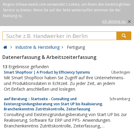
Region-Schwarzwald.com verwendet Cookies, um Ihnen den bestmöglichen
Service zu bieten. Wenn Sie auf der Seite weitersurfen stimmen Sie der
Nutzung zu.
×
Ich stimme zu.
Industrie & Herstellung
Fertigung
Datenerfassung & Arbeitszeiterfassung
13
Ergebnisse gefunden
Smart Shopfloor | A Product by Efficiency Systems
Überlingen
Mit Smart Shopfloor haben Sie Zugriff auf Ihre Unternehmens-
und Produktionsdaten in Echtzeit. Zu jeder Zeit, an jedem
Ort.Einfach anschließen und loslegen.
awf Beratung :: Startseite - Consulting und
Schramberg
Existenzgründungsberatung von Start UP bis Realisierung.
Branchenkenntnis Zutrittskontrolle, Zeiterfassung
Consulting und Existenzgründungsberatung von Start UP bis zur
Realisierung. Software für ERP und PPS- Anwendungen.
Branchenkenntnis Zutrittskontrolle, Zeiterfassung,
Betriebsdatenerfassung , Maschinendatenerfassung