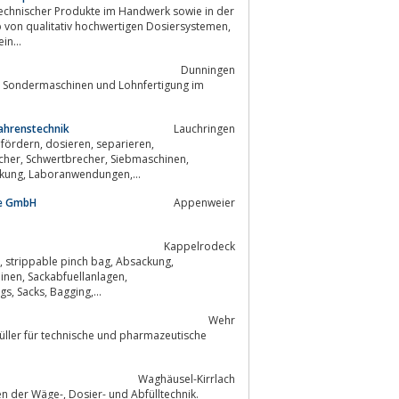
b von qualitativ hochwertigen Dosiersystemen,
wir heute ein...
Dunningen
von Sondermaschinen und Lohnfertigung im
fahrenstechnik
Lauchringen
Klassiermaschinen, Förderrinnen, Becherwerke, Chargieranlagen, Ofenbeschickung, Laboranwendungen,...
me GmbH
Appenweier
Kappelrodeck
Sackabfuellungsanlagen, Absackanlagen, Absackmaschinen, Beutel, Saecke, Bags, Sacks, Bagging,...
Wehr
üller für technische und pharmazeutische
Waghäusel-Kirrlach
Weber Waagenbau & Wägeelektronik ist Ihr kompetenter Partner in allen Fragen der Wäge-, Dosier- und Abfülltechnik.