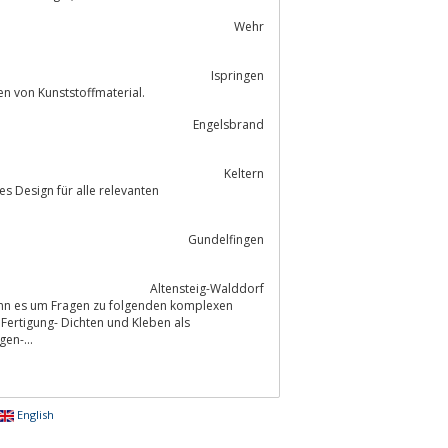
Wehr
Ispringen
n, Dosieren, Fördern und Trocknen von Kunststoffmaterial.
Engelsbrand
Keltern
s Design für alle relevanten
Gundelfingen
Altensteig-Walddorf
 Fertigung- Dichten und Kleben als
en-...
English