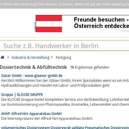
Ihnen den bestmöglichen Service zu bieten. Wenn Sie auf der Seite weitersurf
Industrie & Herstellung
Fertigung
Dosiertechnik & Abfülltechnik
16
Ergebnisse gefunden
Gäser Gmbh - www.glaeser-gmbh.de
Herzlich Willkommen bei der Gläser Gmbh, ihrem Spezialisten wenn es um Anlagenbau, technische Sauberkeit,
Hydrauliklösungen und Handel mit Labor- und Prüfprodukten geht
Gruppe | KLOCKE GRUPPE
Die KLOCKE Gruppe bietet kompletten Service von derEntwicklung, Lohnherstellung, Abfuellung, innovativen Verpackung bis
zur Kommissionierung von Pharmazeutika, Kosmet
AHAP-Alfred Hirt Apparatebau GmbH
Die Internetpräsenz der Alfred Hirt Apparatebau GmbH.
volumetrisches Dosiersystem Dosiergerät upldate Pneumatisches Dosiersyst