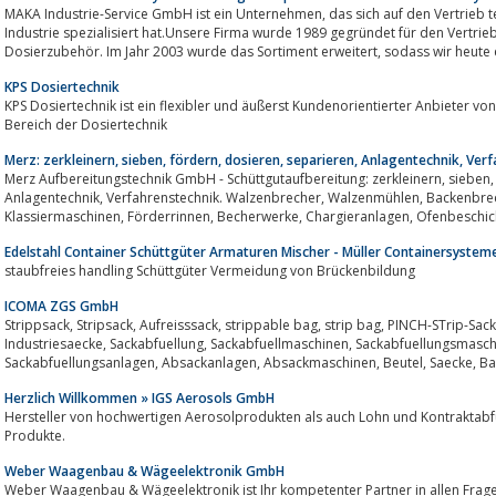
MAKA Industrie-Service GmbH ist ein Unternehmen, das sich auf den Vertrieb technischer Produkte im Handwerk sowie in der
Industrie spezialisiert hat.Unsere Firma wurde 1989 gegründet für den Vertrie
Dosierzubehör. Im Jahr 2003 wurde das Sortiment erweitert, sodass 
KPS Dosiertechnik
KPS Dosiertechnik ist ein flexibler und äußerst Kundenorientierter Anbieter 
Bereich der Dosiertechnik
Merz: zerkleinern, sieben, fördern, dosieren, separieren, Anlagentechnik, Ver
Merz Aufbereitungstechnik GmbH - Schüttgutaufbereitung: zerkleinern, sieben, fördern, dosieren, separieren,
Anlagentechnik, Verfahrenstechnik. Walzenbrecher, Walzenmühlen, Backenbrecher, Schwertbrecher, Siebmaschinen,
Edelstahl Container Schüttgüter Armaturen Mischer - Müller Containersyste
staubfreies handling Schüttgüter Vermeidung von Brückenbildung
ICOMA ZGS GmbH
Strippsack, Stripsack, Aufreisssack, strippable bag, strip bag, PINCH-STrip-Sack, strippable pinch bag, Absackung,
Industriesaecke, Sackabfuellung, Sackabfuellmaschinen, Sackabfuellungsmaschinen, Sackabfuellanlagen,
Herzlich Willkommen » IGS Aerosols GmbH
Hersteller von hochwertigen Aerosolprodukten als auch Lohn und Kontraktabf
Produkte.
Weber Waagenbau & Wägeelektronik GmbH