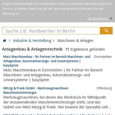
Region-Schwarzwald.com verwendet Cookies, um Ihnen den bestmöglichen
Service zu bieten. Wenn Sie auf der Seite weitersurfen stimmen Sie der
Nutzung zu.
×
Ich stimme zu.
Industrie & Herstellung
Maschinen & Anlagen
Anlagenbau & Anlagentechnik
71
Ergebnisse gefunden
Mutz Maschinenbau - Ihr Partner im Bereich Maschinen- und
Dornstetten
Anlagenbau, Automatisierungs- und Linearsysteme |
EasySprint
Mutz Maschinenbau in Dornstetten | Ihr Partner im Bereich
Maschinen- und Anlagenbau, Automatisierungs- und
Linearsysteme | EasySprint
Witzig & Frank GmbH - Werkzeugmaschinen
Offenburg
Maschinentechnologie
Werkzeugmaschinen, bei denen das Werkstück im Mittelpunkt
der anzuwendenden Maschinentechnologie steht, sind das
Gebiet von MAG Witzig & Frank. Hier beweist der Spezialist seit
vielen Jahrzehnten seine Stärken und hat sich damit weltweit