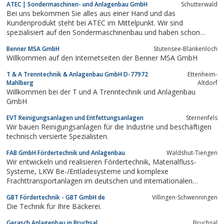
ATEC | Sondermaschinen- und Anlagenbau GmbH
Schutterwald
Bei uns bekommen Sie alles aus einer Hand und das
Kundenprodukt steht bei ATEC im Mittelpunkt. Wir sind
spezialisiert auf den Sondermaschinenbau und haben schon
etliche Projekte im Bereich Widerstandsschweissen,
Benner MSA GmbH
Stutensee-Blankenloch
Abbrennstumpfschweissen, Schleifen, Umformen, Stanzen,
Willkommen auf den Internetseiten der Benner MSA GmbH
Stapeln, Sortieren, Schweissen und Automatisierung realisiert.
T & A Trenntechnik & Anlagenbau GmbH D-77972
Ettenheim-
Mahlberg
Altdorf
Willkommen bei der T und A Trenntechnik und Anlagenbau
GmbH
EVT Reinigungsanlagen und Entfettungsanlagen
Sternenfels
Wir bauen Reinigungsanlagen für die Industrie und beschäftigen
technisch versierte Spezialisten.
FAB GmbH Fördertechnik und Anlagenbau
Waldshut-Tiengen
Wir entwickeln und realisieren Fördertechnik, Materialfluss-
Systeme, LKW Be-/Entladesysteme und komplexe
Frachttransportanlagen im deutschen und internationalen
Umfeld.
GBT Fördertechnik - GBT GmbH de
Villingen-Schwenningen
Die Technik für Ihre Bäckerei.
Gerasch Anlagenbau in Bruchsal
Bruchsal