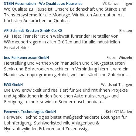
STEIN Automation - Wo Qualität zu Hause ist
VS-Schwenningen
Wo Qualität zu Hause ist. Unsere Leidenschaft und Stärke sind
Transfersysteme für die Montage. Wir bieten Automation mit
höchsten Ansprüchen an Qualität.
API Schmidt-Bretten GmbH Co. KG
Bretten
API Heat Transfer ist ein weltweit führender Hersteller von
Wärmeübertragern in allen Größen und für alle industriellen
Einsatzfelder
bes-Funkenerosion GmbH
Fluorn-Winzeln
Herstellung und Vertrieb von manuellen und CNC-gesteuerten
Senk- und Bohrerodiermaschinen.In Verbindung hiermit wird ein
Handelswarenprogramm geführt, welches sämtliche Zubehör-
und Verschleißteile für diese Maschinen umfasst.Auch werden -
EWS GmbH
Waldshut-Tiengen
weitestgehend mit eigenen ProduktenLohnarbeiten im Bereich
Die EWS entwickelt und realisiert für Sie und mit Ihnen Projekte
der Funkenerosion...
und Applikationen in den Bereichen Automatisierungs- und
Fertigungstechnik sowie im Sondermaschinenbau.
Bedarfsorientierte Dienstleistungen wie CAD-Konstruktion und
Feinwerk Technologies GmbH
Kehl OT Marlen
die Herstellung von Sonderbauteilen in kleineren Stückzahlen
Feinwerk Technologies bietet maßgeschneiderte Lösungen für
ergänzen unser Leistungsspektrum.Von...
Lohnfertigung, Stahlwerkstechnik, Anlagenbau &
Hydraulikzylinder. Erfahren und Zuverlässig.