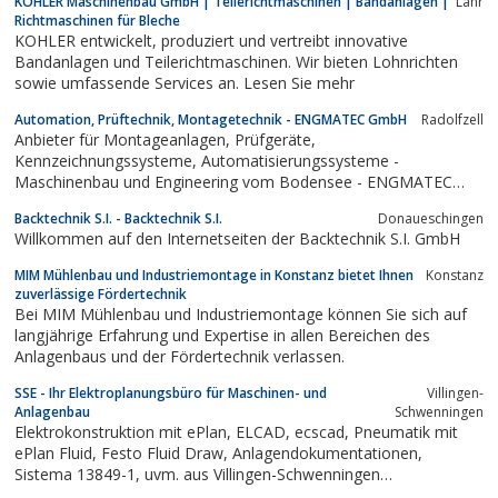
KOHLER Maschinenbau GmbH | Teilerichtmaschinen | Bandanlagen |
Lahr
einen festen Platz bei seinen renommierten Kunden erarbeitet.
Richtmaschinen für Bleche
KOHLER entwickelt, produziert und vertreibt innovative
Bandanlagen und Teilerichtmaschinen. Wir bieten Lohnrichten
sowie umfassende Services an. Lesen Sie mehr
Automation, Prüftechnik, Montagetechnik - ENGMATEC GmbH
Radolfzell
Anbieter für Montageanlagen, Prüfgeräte,
Kennzeichnungssysteme, Automatisierungssysteme -
Maschinenbau und Engineering vom Bodensee - ENGMATEC
baut Anlagen für Produktion und Fertigung
Backtechnik S.I. - Backtechnik S.I.
Donaueschingen
Willkommen auf den Internetseiten der Backtechnik S.I. GmbH
MIM Mühlenbau und Industriemontage in Konstanz bietet Ihnen
Konstanz
zuverlässige Fördertechnik
Bei MIM Mühlenbau und Industriemontage können Sie sich auf
langjährige Erfahrung und Expertise in allen Bereichen des
Anlagenbaus und der Fördertechnik verlassen.
SSE - Ihr Elektroplanungsbüro für Maschinen- und
Villingen-
Anlagenbau
Schwenningen
Elektrokonstruktion mit ePlan, ELCAD, ecscad, Pneumatik mit
ePlan Fluid, Festo Fluid Draw, Anlagendokumentationen,
Sistema 13849-1, uvm. aus Villingen-Schwenningen
eplan.construction