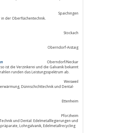
Spaichingen
in der Oberflächentechnik.
Stockach
Oberndorf-Aistaig
en
Oberndorf/Neckar
o ist die Verzinkerei und die Galvanik bekannt
für die hervorragende Qualität. Chemisch Nickel, elektropolieren sowie Sandstrahlen runden das Leistungsspektrum ab.
Weisweil
Ettenheim
Pforzheim