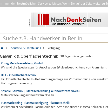
Ihnen den bestmöglichen Service zu bieten. Wenn Sie auf der Seite weitersurf
Industrie & Herstellung
Fertigung
Galvanik & Oberflächentechnik
38
Ergebnisse gefunden
König Metallveredelung GmbH
Wir sind die Spezialisten für Anodisation &Pulverbeschichtung von Aluminium.
HILL - Oberflächentechnik
Hill Oberflächentechnik - Beflammungsanlage zur Vorbehandlung von Kunststof
Haftungsverbesserung
Strähle Galvanik | Metallveredelung auf höchstem Niveau
Metallveredelung auf höchstem Niveau
Plasmacleaning, Plasma Reinigung, Plasmatechnik
Wir liefern Niederdruck-Plasma Anlagen, Atmosphärische Plasma Anlagen, Generatoren, Plasmaindikatoretiketten,