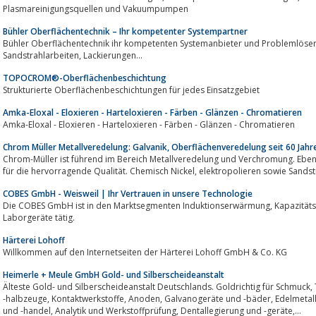
Plasmareinigungsquellen und Vakuumpumpen
Bühler Oberflächentechnik – Ihr kompetenter Systempartner
Bühler Oberflächentechnik ihr kompetenten Systemanbieter und Problemlöser 
Sandstrahlarbeiten, Lackierungen...
TOPOCROM®-Oberflächenbeschichtung
Strukturierte Oberflächenbeschichtungen für jedes Einsatzgebiet
Amka-Eloxal - Eloxieren - Harteloxieren - Färben - Glänzen - Chromatieren
Amka-Eloxal - Eloxieren - Harteloxieren - Färben - Glänzen - Chromatieren
Chrom Müller Metallveredelung: Galvanik, Oberflächenveredelung seit 60 Jahr
Chrom-Müller ist führend im Bereich Metallveredelung und Verchromung. Ebens
COBES GmbH - Weisweil | Ihr Vertrauen in unsere Technologie
Die COBES GmbH ist in den Marktsegmenten Induktionserwärmung, Kapazitätserwärmung, Dünnschichttechnik und Dental-
Laborgeräte tätig.
Härterei Lohoff
Willkommen auf den Internetseiten der Härterei Lohoff GmbH & Co. KG
Heimerle + Meule GmbH Gold- und Silberscheideanstalt
Älteste Gold- und Silberscheideanstalt Deutschlands. Goldrichtig für Schmuck, Technik und Dental: Edelmetalllegierungen und
-halbzeuge, Kontaktwerkstoffe, Anoden, Galvanogeräte und -bäder, Edelmetallpräparate, Lohngalvanik, Edelmetallrecycling
und -handel, Analytik und Werkstoffprüfung, Dentallegierung und -geräte,...