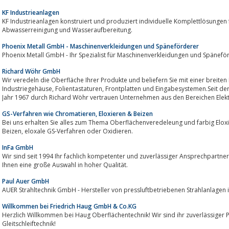
KF Industrieanlagen
KF Industrieanlagen konstruiert und produziert individuelle Komplettlösungen für die Galvanisi
Abwasserreinigung und Wasseraufbereitung.
Phoenix Metall GmbH - Maschinenverkleidungen und Späneförderer
Phoenix Metall GmbH - Ihr Spezialist für Maschinenverkleidungen und Späneför
Richard Wöhr GmbH
Wir veredeln die Oberfläche Ihrer Produkte und beliefern Sie mit einer breit
Industriegehäuse, Folientastaturen, Frontplatten und Eingabesystemen.Seit der Firmengründung als Industrielackiererei im
Jahr 1967 durch Richard Wöhr vertrauen Unternehmen aus den Bereichen Elektr
GS-Verfahren wie Chromatieren, Eloxieren & Beizen
Bei uns erhalten Sie alles zum Thema Oberflächenveredeleung und farbig Eloxieren wie z
Beizen, eloxale GS-Verfahren oder Oxidieren.
InFa GmbH
Wir sind seit 1994 Ihr fachlich kompetenter und zuverlässiger Ansprechpartn
Ihnen eine große Auswahl in hoher Qualität.
Paul Auer GmbH
AUER Strahltechnik GmbH - Hersteller von pressluftbetriebenen Strahlanlagen i
Willkommen bei Friedrich Haug GmbH & Co.KG
Herzlich Willkommen bei Haug Oberflächentechnik! Wir sind ihr zuverlässiger 
Gleitschleiftechnik!