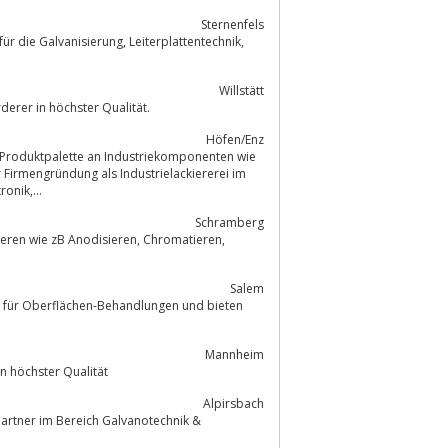
Sternenfels
erung, Leiterplattentechnik,
Willstätt
derer in höchster Qualität.
Höfen/Enz
en Produktpalette an Industriekomponenten wie
onik,...
Schramberg
B Anodisieren, Chromatieren,
Salem
er für Oberflächen-Behandlungen und bieten
Mannheim
n höchster Qualität
Alpirsbach
Partner im Bereich Galvanotechnik &