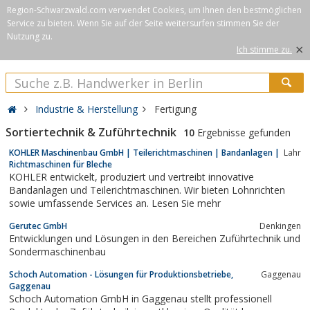
Region-Schwarzwald.com verwendet Cookies, um Ihnen den bestmöglichen
Service zu bieten. Wenn Sie auf der Seite weitersurfen stimmen Sie der
Nutzung zu.
×
Ich stimme zu.
Industrie & Herstellung
Fertigung
Sortiertechnik & Zuführtechnik
10
Ergebnisse gefunden
KOHLER Maschinenbau GmbH | Teilerichtmaschinen | Bandanlagen |
Lahr
Richtmaschinen für Bleche
KOHLER entwickelt, produziert und vertreibt innovative
Bandanlagen und Teilerichtmaschinen. Wir bieten Lohnrichten
sowie umfassende Services an. Lesen Sie mehr
Gerutec GmbH
Denkingen
Entwicklungen und Lösungen in den Bereichen Zuführtechnik und
Sondermaschinenbau
Schoch Automation - Lösungen für Produktionsbetriebe,
Gaggenau
Gaggenau
Schoch Automation GmbH in Gaggenau stellt professionell