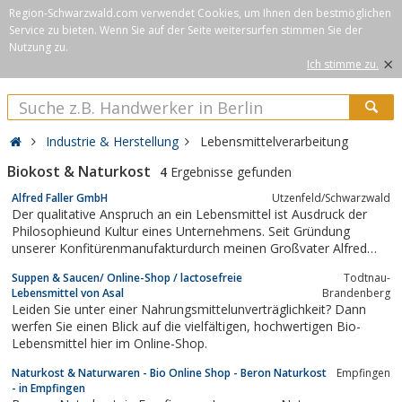
Region-Schwarzwald.com verwendet Cookies, um Ihnen den bestmöglichen
Service zu bieten. Wenn Sie auf der Seite weitersurfen stimmen Sie der
Nutzung zu.
×
Ich stimme zu.
Industrie & Herstellung
Lebensmittelverarbeitung
Biokost & Naturkost
4
Ergebnisse gefunden
Alfred Faller GmbH
Utzenfeld/Schwarzwald
Der qualitative Anspruch an ein Lebensmittel ist Ausdruck der
Philosophieund Kultur eines Unternehmens. Seit Gründung
unserer Konfitürenmanufakturdurch meinen Großvater Alfred
Faller im Jahre 1913 bekennen wir uns zumPremium-Anspruch.
Suppen & Saucen/ Online-Shop / lactosefreie
Todtnau-
Lebensmittel von Asal
Brandenberg
Leiden Sie unter einer Nahrungsmittelunverträglichkeit? Dann
werfen Sie einen Blick auf die vielfältigen, hochwertigen Bio-
Lebensmittel hier im Online-Shop.
Naturkost & Naturwaren - Bio Online Shop - Beron Naturkost
Empfingen
- in Empfingen