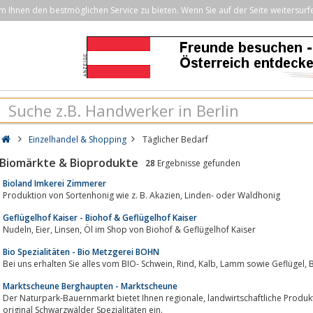
Ihnen den bestmöglichen Service zu bieten. Wenn Sie auf der Seite weitersurf
Einzelhandel & Shopping
Täglicher Bedarf
Biomärkte & Bioprodukte
28
Ergebnisse gefunden
Bioland Imkerei Zimmerer
Produktion von Sortenhonig wie z. B. Akazien, Linden- oder Waldhonig
Geflügelhof Kaiser - Biohof & Geflügelhof Kaiser
Nudeln, Eier, Linsen, Öl im Shop von Biohof & Geflügelhof Kaiser
Bio Spezialitäten - Bio Metzgerei BOHN
Bei 
Marktscheune Berghaupten - Marktscheune
Der Naturpark-Bauernmarkt bietet Ihnen regionale, landwirtschaftliche Produkte direkt vom Erzeuger & unser Café lädt Sie zu
original Schwarzwälder Spezialitäten ein.