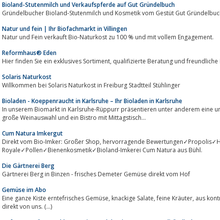
Bioland-Stutenmilch und Verkaufspferde auf Gut Gründelbuch
Gründelbucher Bioland-Stutenmilch und Kosmetik vom Gestüt Gut Gründelbuc
Natur und fein | Ihr Biofachmarkt in Villingen
Natur und Fein verkauft Bio-Naturkost zu 100 % und mit vollem Engagement.
Reformhaus® Eden
Hier finden Sie ein exklusives Sortiment, qualifizierte Beratung
Solaris Naturkost
Willkommen bei Solaris Naturkost in Freiburg Stadtteil Stühlinger
Bioladen - Koeppenraucht in Karlsruhe – Ihr Bioladen in Karlsruhe
In unserem Biomarkt in Karlsruhe-Rüppurr präsentieren unter anderem eine umfa
große Weinauswahl und ein Bistro mit Mittagstisch...
Cum Natura Imkergut
Direkt vom Bio-Imker: Großer Shop, hervorragende Bewertungen✓Propolis✓Honig✓Gelée
Royale✓Pollen✓Bienenkosmetik✓Bioland-Imkerei Cum Natura aus Bühl.
Die Gärtnerei Berg
Gärtnerei Berg in Binzen - frisches Demeter Gemüse direkt vom Hof
Gemüse im Abo
Eine ganze Kiste erntefrisches Gemüse, knackige Salate, feine Kräuter, aus kontrolliert biologischem Anbau direkt zu Ihnen –
direkt von uns. (...)