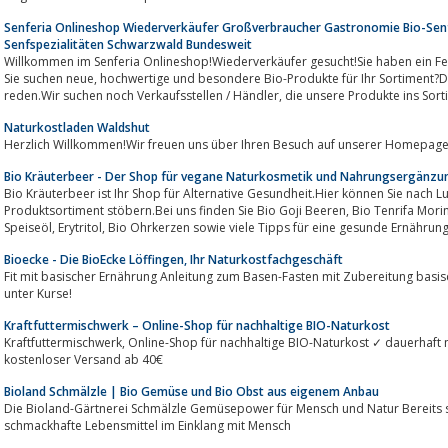
Senferia Onlineshop Wiederverkäufer Großverbraucher Gastronomie Bio-Sen
Senfspezialitäten Schwarzwald Bundesweit
Willkommen im Senferia Onlineshop!Wiederverkäufer gesucht!Sie haben ein Feinkostgeschäft, einen Hofl
Sie suchen neue, hochwertige und besondere Bio-Produkte für Ihr Sortiment?Dann sollten wir unbedingt miteinander
reden.Wir suchen noch Verkaufsstellen / Händler, die unsere Produkte
Naturkostladen Waldshut
Herzlich Willkommen!Wir freuen uns über Ihren Besuch auf unserer Homepage
Bio Kräuterbeer - Der Shop für vegane Naturkosmetik und Nahrungsergänzu
Bio Kräuterbeer ist Ihr Shop für Alternative Gesundheit.Hier können Sie nach 
Produktsortiment stöbern.Bei uns finden Sie Bio Goji Beeren, Bio Tenrifa Moringa Produkte, Morilive Naturkosmetik, Native
Speiseöl, Erytritol, Bio Ohrkerzen sowie viele Tipps für eine gesunde Ernährun
Bioecke - Die BioEcke Löffingen, Ihr Naturkostfachgeschäft
Fit mit basischer Ernährung Anleitung zum Basen-Fasten mit Zubereitung basis
unter Kurse!
Kraftfuttermischwerk – Online-Shop für nachhaltige BIO-Naturkost
Kraftfuttermischwerk, Online-Shop für nachhaltige BIO-Naturkost ✓ dauerhaft niedrige Preise ✓ Schnell & Zuverlässig ✓
kostenloser Versand ab 40€
Bioland Schmälzle | Bio Gemüse und Bio Obst aus eigenem Anbau
Die Bioland-Gärtnerei Schmälzle Gemüsepower für Mensch und Natur Bereits 
schmackhafte Lebensmittel im Einklang mit Mensch