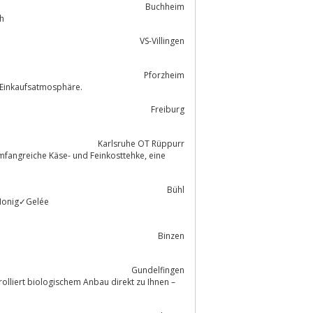
Buchheim
h
VS-Villingen
Pforzheim
 und freundliche Einkaufsatmosphäre.
Freiburg
Karlsruhe OT Rüppurr
ngreiche Käse- und Feinkosttehke, eine
Bühl
Binzen
Gundelfingen