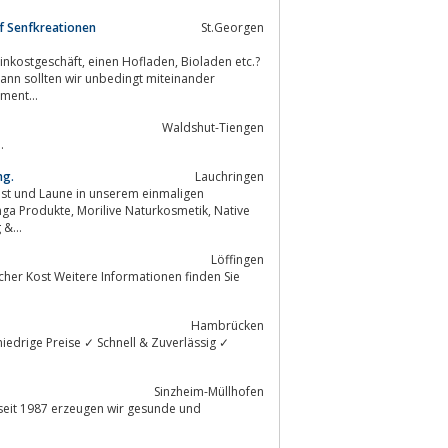
f Senfkreationen
St.Georgen
aden, Bioladen etc.?
 ins Sortiment...
Waldshut-Tiengen
.
ng.
Lauchringen
Lust und Laune in unserem einmaligen
g &...
Löffingen
cher Kost Weitere Informationen finden Sie
Hambrücken
Sinzheim-Müllhofen
seit 1987 erzeugen wir gesunde und