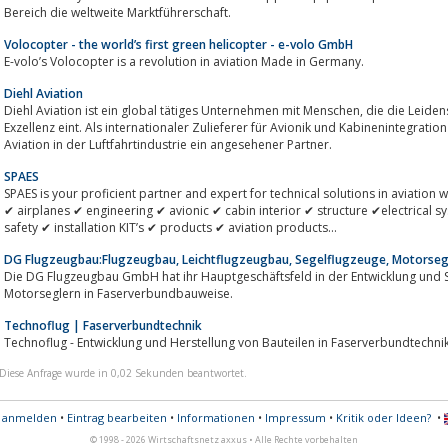
Bereich die weltweite Marktführerschaft.
Volocopter - the world’s first green helicopter - e-volo GmbH
E-volo’s Volocopter is a revolution in aviation Made in Germany.
Diehl Aviation
Diehl Aviation ist ein global tätiges Unternehmen mit Menschen, die die Leidenschaft für Aviation und das Streben nach
Exzellenz eint. Als internationaler Zulieferer für Avionik und Kabinenintegration 
Aviation in der Luftfahrtindustrie ein angesehener Partner.
SPAES
SPAES is your proficient partner and expert for technical solutions in aviation
✔ airplanes ✔ engineering ✔ avionic ✔ cabin interior ✔ structure ✔electrica
safety ✔ installation KIT’s ✔ products ✔ aviation products...
DG Flugzeugbau:Flugzeugbau, Leichtflugzeugbau, Segelflugzeuge, Motorseg
Die DG Flugzeugbau GmbH hat ihr Hauptgeschäftsfeld in der Entwicklung und 
Motorseglern in Faserverbundbauweise.
Technoflug | Faserverbundtechnik
Technoflug - Entwicklung und Herstellung von Bauteilen in Faserverbundtechni
Diese Anfrage wurde in 0,02 Sekunden beantwortet.
s anmelden
•
Eintrag bearbeiten
•
Informationen
•
Impressum
•
Kritik oder Ideen?
•
© 1998 - 2026 Wirtschaftsnetz axxus • Alle Rechte vorbehalten