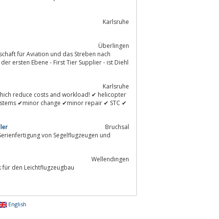
Karlsruhe
Überlingen
der ersten Ebene - First Tier Supplier - ist Diehl
Karlsruhe
 which reduce costs and workload! ✔ helicopter
l systems ✔minor change ✔minor repair ✔ STC ✔
ler
Bruchsal
Serienfertigung von Segelflugzeugen und
Wellendingen
k für den Leichtflugzeugbau
English