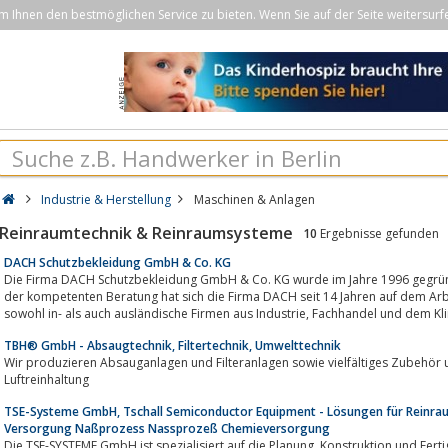
Ihnen den bestmöglichen Service zu bieten. Wenn Sie auf der Seite weitersurf
Industrie & Herstellung
Maschinen & Anlagen
Reinraumtechnik & Reinraumsysteme
10
Ergebnisse gefunden
DACH Schutzbekleidung GmbH & Co. KG
Die Firma DACH Schutzbekleidung GmbH & Co. KG wurde im Jahre 1996 gegrün
der kompetenten Beratung hat sich die Firma DACH seit 14 Jahren auf dem Arbeitsschut
sowohl in- als auch ausländische Firmen aus Industrie, Fa
TBH® GmbH - Absaugtechnik, Filtertechnik, Umwelttechnik
Wir produzieren Absauganlagen und Filteranlagen sowie vielfältiges Zubehör
Luftreinhaltung
TSE-Systeme GmbH, Tschall Semiconductor Equipment - Lösungen für Reinra
Versorgung Naßprozess Nassprozeß Chemieversorgung
Die TSE-SYSTEME GmbH ist spezialisiert auf die Planung, Konstruktion und Fertigung von halb- und vollautomatischen