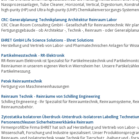
Nassprozessanlagen, Tube Cleaner, Horizontal, Vertical, Digestorium, Konstruktionsunterlagen, Konstruktion, Patent, MEMS,
high-purity (HP) und Ultra-high-purity (UHP) Chemikalienversorgungs-Systemen,
CRC: Generalplanung Technikplanung Architektur Reinraum Labor
CRC Clean Room Consulting GmbH - Gesellschaft für Reinraumtechnik: Wir planen und 
Fertigungsgebäude - ob Architektur -, Technik -, Reinraum - oder Generalp
EHRET GmbH Life Science Solutions - Ehret Solutions
Partikelmesstechnik - RR-Elektronik
RR-Reinraum Elektronik ist Spezialist für Partikelmesstechnik und Partikelmonito
Reinräumen in unserem eigenen Werk in Wiernsheim her. Unsere Partikelzähler 
Partikelmessung.
Petek Reinraumtechnik
Fertigung von Maschineneinhausungen
Reinraum Technik - Reinräume von Schilling Engineering
Schilling Engineering - Ihr Spezialist für Reinraumtechnik, Reinraumsysteme, Reinraumlabore, Reinraumkabinen und
Reinraumzubehör.
Zytostatika Isolatoren Überdruck-Unterdruck-Isolatoren Labelling Technetium
Personenschleusen Sicherheitswerkbänke Reinraum
FirmenprofilDie Firma EHRET hat sich auf Herstellung und Vertrieb von Labor
Wissenschaft, Forschung und Industrie spezialisiert. Unser Produktionsprogramm umfasst Labor- und Pharmageräte,
Reinraum- und Isolatortechnik sowie Technik für