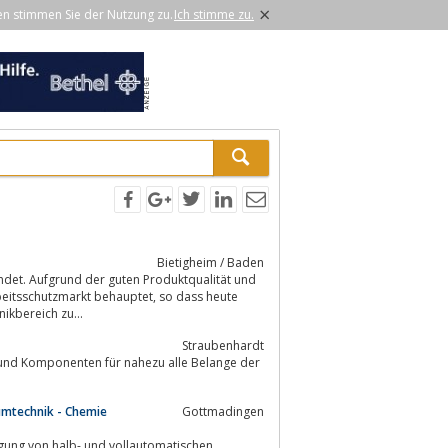
×
en stimmen Sie der Nutzung zu.
Ich stimme zu.
Bietigheim / Baden
det. Aufgrund der guten Produktqualität und
zmarkt behauptet, so dass heute
chhandel und dem Klinikbereich zu...
Straubenhardt
 und Komponenten für nahezu alle Belange der
umtechnik - Chemie
Gottmadingen