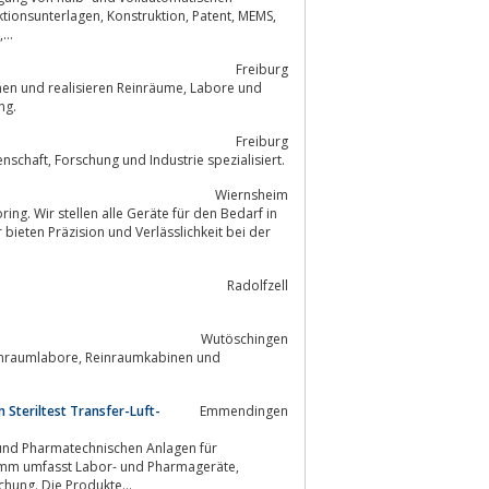
...
Freiburg
realisieren Reinräume, Labore und
lanung.
Freiburg
Herstellung und Vertrieb von Labor- und Pharmatechnischen Anlagen für Wissenschaft, Forschung und Industrie spezialisiert.
Wiernsheim
ring. Wir stellen alle Geräte für den Bedarf in
bieten Präzision und Verlässlichkeit bei der
Radolfzell
Wutöschingen
 Steriltest Transfer-Luft-
Emmendingen
- und Pharmatechnischen Anlagen für
 Tierschutz, -haltung und - forschung. Die Produkte...