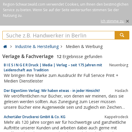
Region-Schwarzwald.com verwendet Cookies, um Ihnen den bestmöglichen
Service zu bieten. Wenn Sie auf der Seite weitersurfen stimmen Sie der
Nutzung zu.
×
Ich stimme zu.
Industrie & Herstellung
Medien & Werbung
Verlage & Fachverlage
12
Ergebnisse gefunden
B I E S I N G E R Druck | Media | Verlag – seit 175 Jahren mit
Neuenbürg
Leidenschaft aus Tradition
Wir bringen Ihre Marke zum Ausdruck! Ihr Full Service Print +
Medien Dienstleister
Der EigenSinn-Verlag: Wir haben etwas - in jeder Hinsicht!
Haslach
Wir veröffentlichen nur Bücher, von denen wir meinen, dass sie
gelesen werden sollten. Aus Zuneigung zum Leser müssen
unsere Bücher eine Augenweide sein und zugleich ein Zeichen
setzen gegen die allseits verbreitete Wegwerfmentalität.Die
Achertäler Druckerei GmbH & Co. KG
Kappelrodeck
künstlerische Satire ist uns ein besonderes Anliegen.Der Mundart
Mehr als 120 Jahre sorgen wir für hochwertige und ganzheitliche
widmen wir...
Auftritte unserer Kunden und arbeiten dabei auch gerne mit