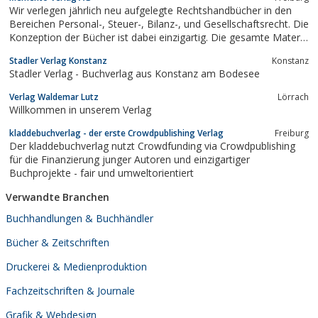
Wir verlegen jährlich neu aufgelegte Rechtshandbücher in den
Bereichen Personal-, Steuer-, Bilanz-, und Gesellschaftsrecht. Die
Konzeption der Bücher ist dabei einzigartig. Die gesamte Materie
eines Fachgebiets wird auf 1.500 Seiten so aufbereitet, dass
Stadler Verlag Konstanz
Konstanz
Informationen schnell und zielsicher gefunden sowie
Stadler Verlag - Buchverlag aus Konstanz am Bodesee
praxisgerecht umgesetzt...
Verlag Waldemar Lutz
Lörrach
Willkommen in unserem Verlag
kladdebuchverlag - der erste Crowdpublishing Verlag
Freiburg
Der kladdebuchverlag nutzt Crowdfunding via Crowdpublishing
für die Finanzierung junger Autoren und einzigartiger
Buchprojekte - fair und umweltorientiert
Verwandte Branchen
Buchhandlungen & Buchhändler
Bücher & Zeitschriften
Druckerei & Medienproduktion
Fachzeitschriften & Journale
Grafik & Webdesign