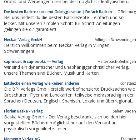
Grafik- und Werbeagenturen bei der möglichst idealtypischen
Umsetzung ...
Die besten Backrezepte mit Gelinggarantie | Einfach Backen
Offenburg
Bei uns findest du die besten Backrezepte – einfach und so
lecker. Mit unseren simplen Schritt-für-Schritt-Anleitungen
gelingen sie dir garantiert!
Neckar-Verlag GmbH
Villingen-Schwenningen
Herzlich Willkommen beim Neckar-Verlag in Villingen-
Schwenningen!
cap-music & cap-books — Verlag
Haiterbach-Beihingen
Wir sind ein dynamischer und unabhängiger christlicher Verlag,
unsere Themen sind Bücher, Musik und Karten.
Entdecke einen Verlag wie keinen anderen
Konstanz
Die BPI Verlags GmbH erstellt werbefinanzierte Drucksachen wie
Broschüren, Flyer und Landkarten, teilweise mehrsprachig in den
Sprachen Deutsch, Englisch, Spanisch. Lokale und überregionale
Unternehmer.innen nutzen diese On- und Offlinemedien als
Florian Baska - Verlag
Salem Baden
Plattform sich potenziellen Kunden zu präsentieren. Die Produkte
Baska Verlag GmbH - Der Verlag beschränkt sich bei den hier
bzw. deren...
vorgestellten Büchern möglichst nur auf den Verkauf an
physikalisch vorgebildete Leser.
Memento Verlag AG
Freiburg