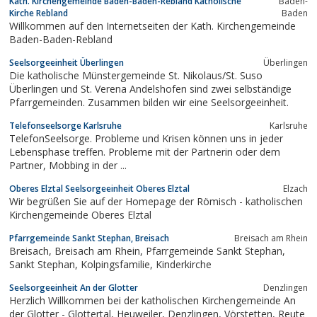
Kath. Kirchengemeinde Baden-Baden-Rebland Katholische
Baden-
Kirche Rebland
Baden
Willkommen auf den Internetseiten der Kath. Kirchengemeinde
Baden-Baden-Rebland
Seelsorgeeinheit Überlingen
Überlingen
Die katholische Münstergemeinde St. Nikolaus/St. Suso
Überlingen und St. Verena Andelshofen sind zwei selbständige
Pfarrgemeinden. Zusammen bilden wir eine Seelsorgeeinheit.
Telefonseelsorge Karlsruhe
Karlsruhe
TelefonSeelsorge. Probleme und Krisen können uns in jeder
Lebensphase treffen. Probleme mit der Partnerin oder dem
Partner, Mobbing in der ...
Oberes Elztal Seelsorgeeinheit Oberes Elztal
Elzach
Wir begrüßen Sie auf der Homepage der Römisch - katholischen
Kirchengemeinde Oberes Elztal
Pfarrgemeinde Sankt Stephan, Breisach
Breisach am Rhein
Breisach, Breisach am Rhein, Pfarrgemeinde Sankt Stephan,
Sankt Stephan, Kolpingsfamilie, Kinderkirche
Seelsorgeeinheit An der Glotter
Denzlingen
Herzlich Willkommen bei der katholischen Kirchengemeinde An
der Glotter - Glottertal, Heuweiler, Denzlingen, Vörstetten, Reute