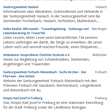
Seelsorgeeinheit Haslach
Haslach
Informationen über Aktivitäten, Gottesdienste und Verbände in
der Seelsorgeeinheit Haslach. In der Seelsorgeeinheit sind die
Gemeinden Fischerbach, Haslach, Hofstetten, Mühlenbach,
Steinach, Welschensteinach zusammengeschlossen
Heike Reidick-Wilczewski - Trauerbegleitung - Seelsorge und
Merdingen
Lebensberatung im Trauerfall
Liebe Leserin, lieber Leser,einen beträchtlichen Teil unseres
Lebens verbringen wir damit, die Dinge zu erwerben, die unser
Leben reich und sinnvoll machen:Freunde, einen Ehepartner,
Kinder, ein schönes Zuhause, einen erfüllenden Beruf,
Ambulanter Hospizdienst Östlicher Enzkreis e.V.
Mühlacker
materiellen Komfort, Geborgenheit.
Verein zur Begleitung von Schwerkranken, Sterbenden,
Angehörigen und Trauernden.
Seelsorgeeinheit Forbach-Weisenbach : Sechs Kirchen - Vier
Forbach
Pfarreien - Eine Einheit
Website der Seelsorgeeinheit Forbach-Weisenbach mit den
Pfarreien Forbach mit Gausbach, Bermersbach, Langenbrand
und Weisenbach mit Au.
Hospiz Karl Josef in Freiburg
Freiburg
Das Hospiz Karl Josef in Freiburg ist eine stationäre Einrichtung
für die Stadt Freiburg sowie die Landkreise Breisgau-