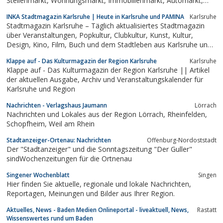
Stellenmarkt, Wohnungsmarkt, Immobilienmarkt, Automarkt,
Kontaktanzeigen
INKA Stadtmagazin Karlsruhe | Heute in Karlsruhe und PAMINA
Karlsruhe
Stadtmagazin Karlsruhe – Täglich aktualisiertes Stadtmagazin
über Veranstaltungen, Popkultur, Clubkultur, Kunst, Kultur,
Design, Kino, Film, Buch und dem Stadtleben aus Karlsruhe und
PAMINA.
Klappe auf - Das Kulturmagazin der Region Karlsruhe
Karlsruhe
Klappe auf - Das Kulturmagazin der Region Karlsruhe || Artikel
der aktuellen Ausgabe, Archiv und Veranstaltungskalender für
Karlsruhe und Region
Nachrichten - Verlagshaus Jaumann
Lörrach
Nachrichten und Lokales aus der Region Lörrach, Rheinfelden,
Schopfheim, Weil am Rhein
Stadtanzeiger-Ortenau: Nachrichten
Offenburg-Nordoststadt
Der "Stadtanzeiger" und die Sonntagszeitung "Der Guller"
sindWochenzeitungen für die Ortnenau
Singener Wochenblatt
Singen
Hier finden Sie aktuelle, regionale und lokale Nachrichten,
Reportagen, Meinungen und Bilder aus Ihrer Region.
Aktuelles, News - Baden Medien Onlineportal - liveaktuell, News,
Rastatt
Wissenswertes rund um Baden