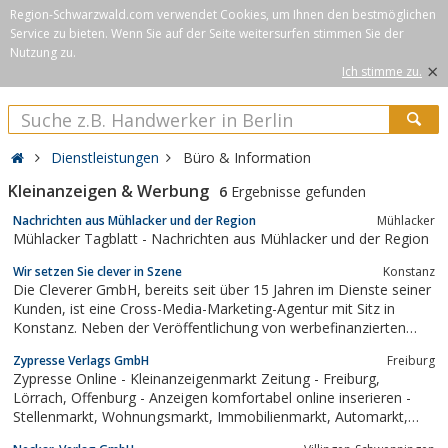
Region-Schwarzwald.com verwendet Cookies, um Ihnen den bestmöglichen
Service zu bieten. Wenn Sie auf der Seite weitersurfen stimmen Sie der
Nutzung zu.
×
Ich stimme zu.
Dienstleistungen
Büro & Information
Kleinanzeigen & Werbung
6
Ergebnisse gefunden
Nachrichten aus Mühlacker und der Region
Mühlacker
Mühlacker Tagblatt - Nachrichten aus Mühlacker und der Region
Wir setzen Sie clever in Szene
Konstanz
Die Cleverer GmbH, bereits seit über 15 Jahren im Dienste seiner
Kunden, ist eine Cross-Media-Marketing-Agentur mit Sitz in
Konstanz. Neben der Veröffentlichung von werbefinanzierten
Printmedien, wie beispielsweise der Bürgerinfobroschüre Klima,
Zypresse Verlags GmbH
Freiburg
erstellt die Cleverer GmbH Online-Marketing-Kampagnen für
Zypresse Online - Kleinanzeigenmarkt Zeitung - Freiburg,
Unternehmen bzw. deren...
Lörrach, Offenburg - Anzeigen komfortabel online inserieren -
Stellenmarkt, Wohnungsmarkt, Immobilienmarkt, Automarkt,
Kontaktanzeigen