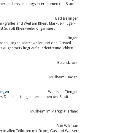
nergiedienstleistungsunternehmen der Stadt
Bad Bellingen
nd Weil am Rhein, Markus-Pflüger-
ter Dienst Schloß Rheinweiler organisiert.
Illingen
 Augenmerk liegt auf Kundenfreundlichkeit
Baiersbronn
Müllheim (Baden)
engen
Waldshut-Tiengen
es Dienstleistungsunternehmen der Stadt
Müllheim im Markgräflerland
Bad Wildbad
Die Stadtwerke Bad Wildbad GmbH &. Co. KG versorgen rund 10.000 Einwohner in allen Teilorten mit Strom, Gas und Wasser.