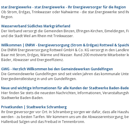
star.Energiewerke - star.Energiewerke - Ihr Energieversorger für die Region
Ob Strom, Erdgas, Trinkwasser oder Nahwärme - die star.Energiewerke sind Ihr Energiedienstleister für Rastatt und die
Region.
Wasserverband Südliches Markgräflerland
Der Verband versorgt die Gemeinden Binzen, Efringen-Kirchen, Eimeldingen, Fischingen, Rümmingen, Schallbach, Wittlingen
und die Stadt Weil am Rhein mit Trinkwasser.
Willkommen | ENRW - Energieversorgung (Strom & Erdgas) Rottweil & Spaich
Die ENRW Energieversorgung Rottweil GmbH & Co. KG versorgt in den Landkreisen Rottweil, Tuttlingen
Baar mit Strom, Erdgas, Wärme und Wasser. Rund 200 motivierte Mitarbeiter kümmern sich darüber hinaus auch noch um
Bäder, Abwasser und Energieeffizienz.
GWG - Herzlich Willkommen bei den Gemeindewerken Gundelfingen
Die Gemeindewerke Gundelfingen sind seit vielen Jahren das kommunale Unt
Energiedienstleistung in und um Gundelfingen.
Neue und wichtige Informationen für alle Kunden der Stadtwerke Baden-Bade
Hier finden Sie stets die neuesten Nachrichten, Informationen, Veranstaltungshinweise und Bekanntmachungen der
Stadtwerke Baden-Baden.
Privatkunden | Stadtwerke Schramberg
Ihr Energieversorger vor Ort. In Schramberg sorgen wir dafür, dass alle Haushalte mit Strom, Erdgas und Wasserversorgt
werden - zu besten Tarifen. Wir kümmern uns um die Abwasserentsorgung, betreiben das Parkhaus Stadtmitte, das
Hallenbad Sulgen und das Freibad in Tennenbronn.