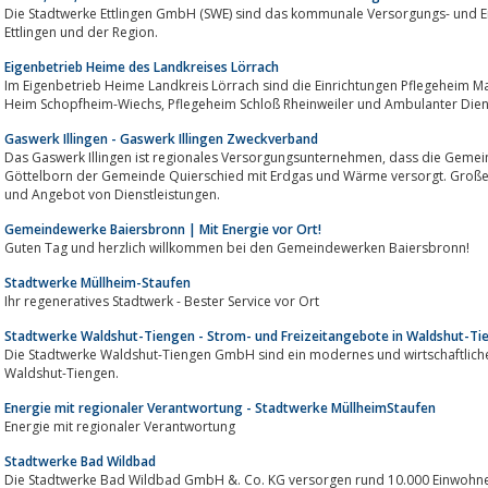
Die Stadtwerke Ettlingen GmbH (SWE) sind das kommunale Versorgungs- und E
Ettlingen und der Region.
Eigenbetrieb Heime des Landkreises Lörrach
Im Eigenbetrieb Heime Landkreis Lörrach sind die Einrichtungen Pflegeheim Markgräflerla
Heim Schopfheim-Wiechs, Pflegeheim Schloß Rheinweiler und Ambulan
Gaswerk Illingen - Gaswerk Illingen Zweckverband
Das Gaswerk Illingen ist regionales Versorgungsunternehmen, dass die Gemeinden Illingen, Merchweiler und den Ortsteil
Göttelborn der Gemeinde Quierschied mit Erdgas und Wärme versorgt. Großes
und Angebot von Dienstleistungen.
Gemeindewerke Baiersbronn | Mit Energie vor Ort!
Guten Tag und herzlich willkommen bei den Gemeindewerken Baiersbronn!
Stadtwerke Müllheim-Staufen
Ihr regeneratives Stadtwerk - Bester Service vor Ort
Stadtwerke Waldshut-Tiengen - Strom- und Freizeitangebote in Waldshut-Ti
Die Stadtwerke Waldshut-Tiengen GmbH sind ein modernes und wirtschaftlich
Waldshut-Tiengen.
Energie mit regionaler Verantwortung - Stadtwerke MüllheimStaufen
Energie mit regionaler Verantwortung
Stadtwerke Bad Wildbad