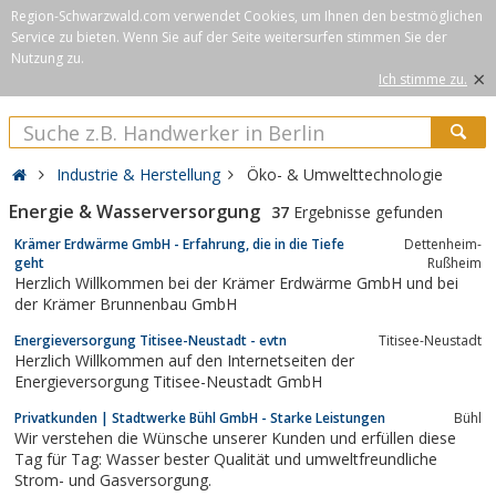
Region-Schwarzwald.com verwendet Cookies, um Ihnen den bestmöglichen
Service zu bieten. Wenn Sie auf der Seite weitersurfen stimmen Sie der
Nutzung zu.
×
Ich stimme zu.
Industrie & Herstellung
Öko- & Umwelttechnologie
Energie & Wasserversorgung
37
Ergebnisse gefunden
Krämer Erdwärme GmbH - Erfahrung, die in die Tiefe
Dettenheim-
geht
Rußheim
Herzlich Willkommen bei der Krämer Erdwärme GmbH und bei
der Krämer Brunnenbau GmbH
Energieversorgung Titisee-Neustadt - evtn
Titisee-Neustadt
Herzlich Willkommen auf den Internetseiten der
Energieversorgung Titisee-Neustadt GmbH
Privatkunden | Stadtwerke Bühl GmbH - Starke Leistungen
Bühl
Wir verstehen die Wünsche unserer Kunden und erfüllen diese
Tag für Tag: Wasser bester Qualität und umweltfreundliche
Strom- und Gasversorgung.