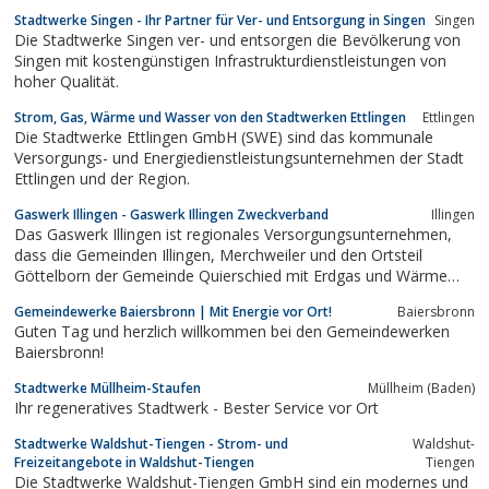
Stadtwerke Singen - Ihr Partner für Ver- und Entsorgung in Singen
Singen
Die Stadtwerke Singen ver- und entsorgen die Bevölkerung von
Singen mit kostengünstigen Infrastrukturdienstleistungen von
hoher Qualität.
Strom, Gas, Wärme und Wasser von den Stadtwerken Ettlingen
Ettlingen
Die Stadtwerke Ettlingen GmbH (SWE) sind das kommunale
Versorgungs- und Energiedienstleistungsunternehmen der Stadt
Ettlingen und der Region.
Gaswerk Illingen - Gaswerk Illingen Zweckverband
Illingen
Das Gaswerk Illingen ist regionales Versorgungsunternehmen,
dass die Gemeinden Illingen, Merchweiler und den Ortsteil
Göttelborn der Gemeinde Quierschied mit Erdgas und Wärme
versorgt. Großes Augenmerk liegt auf Kundenfreundlichkeit und
Gemeindewerke Baiersbronn | Mit Energie vor Ort!
Baiersbronn
Angebot von Dienstleistungen.
Guten Tag und herzlich willkommen bei den Gemeindewerken
Baiersbronn!
Stadtwerke Müllheim-Staufen
Müllheim (Baden)
Ihr regeneratives Stadtwerk - Bester Service vor Ort
Stadtwerke Waldshut-Tiengen - Strom- und
Waldshut-
Freizeitangebote in Waldshut-Tiengen
Tiengen
Die Stadtwerke Waldshut-Tiengen GmbH sind ein modernes und