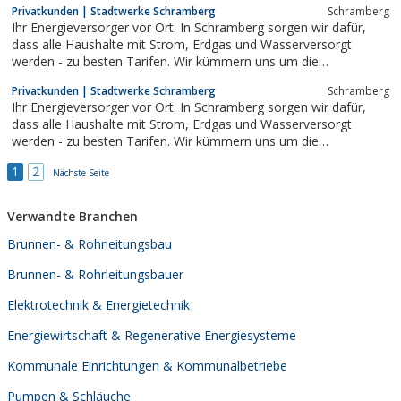
Privatkunden | Stadtwerke Schramberg
Schram­berg
Ihr Energieversorger vor Ort. In Schramberg sorgen wir dafür,
dass alle Haushalte mit Strom, Erdgas und Wasserversorgt
werden - zu besten Tarifen. Wir kümmern uns um die
Abwasserentsorgung, betreiben das Parkhaus Stadtmitte, das
Privatkunden | Stadtwerke Schramberg
Schram­berg
Hallenbad Sulgen und das Freibad in Tennenbronn.
Ihr Energieversorger vor Ort. In Schramberg sorgen wir dafür,
dass alle Haushalte mit Strom, Erdgas und Wasserversorgt
werden - zu besten Tarifen. Wir kümmern uns um die
Abwasserentsorgung, betreiben das Parkhaus Stadtmitte, das
1
2
Hallenbad Sulgen und das Freibad in Tennenbronn.
Nächste Seite
Verwandte Branchen
Brunnen- & Rohrleitungsbau
Brunnen- & Rohrleitungsbauer
Elektrotechnik & Energietechnik
Energiewirtschaft & Regenerative Energiesysteme
Kommunale Einrichtungen & Kommunalbetriebe
Pumpen & Schläuche