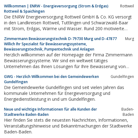
Willkommen | ENRW - Energieversorgung (Strom & Erdgas)
Rottweil
Rottweil & Spaichingen
Die ENRW Energieversorgung Rottweil GmbH & Co. KG versorgt
in den Landkreisen Rottweil, Tuttlingen und Schwarzwald-Baar
mit Strom, Erdgas, Wärme und Wasser. Rund 200 motivierte
Mitarbeiter kümmern sich darüber hinaus auch noch um Bäder,
Zimmermann Bewässerungstechnik D-79730 Murg und D-47877
Murg
Abwasser und Energieeffizienz.
Willich Ihr Spezialist für Bewässerungssysteme,
Bewässerungstechnik, Pumpentechnik und Anlagen
Herzlich willkommen auf der Homepage der Firma Zimmermann
Bewässerungssysteme. Wir sind ein weltweit tätiges
Unternehmen das Ihnen Lösungen für Ihre Bewässerung von
Sportplätzen, Reithallen, Aussenreitplätzen oder Ihrer Felder und
GWG - Herzlich Willkommen bei den Gemeindewerken
Gundelfingen
Plantagen anbietet. Für eine optimale Nutzung des Reitplatzes
Gundelfingen
und eine staubfreie Umgebung ist...
Die Gemeindewerke Gundelfingen sind seit vielen Jahren das
kommunale Unternehmen für Energieversorgung und
Energiedienstleistung in und um Gundelfingen.
Neue und wichtige Informationen für alle Kunden der
Baden-
Stadtwerke Baden-Baden
Baden
Hier finden Sie stets die neuesten Nachrichten, Informationen,
Veranstaltungshinweise und Bekanntmachungen der Stadtwerke
Baden-Baden.