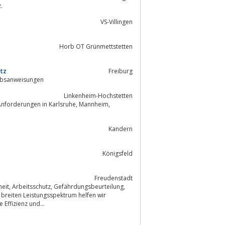
.
VS-Villingen
Horb OT Grünmettstetten
utz
Freiburg
raft, Gefährdungsbeurteilungen, Gefahrstoffe, Betriebsanweisungen
Linkenheim-Hochstetten
rungen in Karlsruhe, Mannheim,
Kandern
Königsfeld
Freudenstadt
eilung,
 breiten Leistungsspektrum helfen wir
 die Effizienz und...