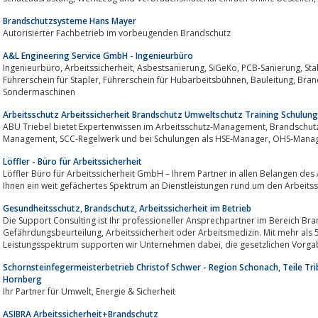
Brandschutzsysteme Hans Mayer
Autorisierter Fachbetrieb im vorbeugenden Brandschutz
A&L Engineering Service GmbH - Ingenieurbüro
Ingenieurbüro, Arbeitssicherheit, Asbestsanierung, SiGeKo, PCB-Sanierung, Stablerscheine, Hubarbeitsbühnenscheine,
Führerschein für Stapler, Führerschein für Hubarbeitsbühnen, Bauleitung, Brandschutz, Entwicklung und Konstruktion von
Sondermaschinen
Arbeitsschutz Arbeitssicherheit Brandschutz Umweltschutz Training Schulung
ABU Triebel bietet Expertenwissen im Arbeitsschutz-Management, Brandschutz, Umweltschutz, HSE-Management, OHS-
Löffler - Büro für Arbeitssicherheit
Löffler Büro für Arbeitssicherheit GmbH – Ihrem Partner in allen Belangen des Arbeits- und Gesundheitsschutzes.Wir bietet
Ihnen ein weit gefächertes Spektrum an Dienstleistungen rund um den Arbeitss
Gesundheitsschutz, Brandschutz, Arbeitssicherheit im Betrieb
Die Support Consulting ist Ihr professioneller Ansprechpartner im Bereich Brandschutz, Arb
Gefährdungsbeurteilung, Arbeitssicherheit oder Arbeitsmedizin. Mit mehr als 50 Jahren Erfahrung und einem breiten
Leistungsspektrum supporten wir Unternehmen
Schornsteinfegermeisterbetrieb Christof Schwer - Region Schonach, Teile Tri
Hornberg
Ihr Partner für Umwelt, Energie & Sicherheit
ASIBRA Arbeitssicherheit+Brandschutz