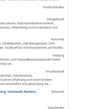
Friedrichshafen
Gengenbach
Karlsruhe
Management, SCC-Regelwerk und bei Schulungen als HSE-Manager, OHS-Manager, Fachkraft für Arbeitssicherheit und SiGeKo.
Freiburg
chutz an.
Freudenstadt
eitsschutz,
 dabei, die gesetzlichen Vorgaben einzuhalten und gleichzeitig die...
berg, Schönwald, Niederw.,
Schonach
Dauchingen