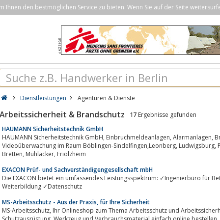
Ihnen den bestmöglichen Service zu bieten. Wenn Sie auf der Seite weitersurf
Dienstleistungen
Agenturen & Dienste
Arbeitssicherheit & Brandschutz
17
Ergebnisse gefunden
HAUMANN Sicherheitstechnik GmbH
HAUMANN Sicherheitstechnik GmbH, Einbruchmeldeanlagen, Alarmanlagen, Brandmeldeanlagen, Zutrittskontrollsysteme,
Videoüberwachung im Raum Böblingen-Sindelfingen,Leonberg, Ludwigsburg, Pforzheim, Calw, BruchsalBietigheim-Bissingen,
Bretten, Mühlacker, Friolzheim
EXACON Prüf- und Sachverständigengesellschaft mbH
Die EXACON bietet ein umfassendes Leistungsspektrum: ✓Ingenierbüro für Betriebssicherheit ✓TRG
Weiterbildung ✓Datenschutz
MS-Arbeitsschutz - Aus der Praxis, für Ihre Sicherheit
MS-Arbeitsschutz, Ihr Onlineshop zum Thema Arbeitsschutz und Arbeitssicherheit aus Bühl. PSA- Persönliche