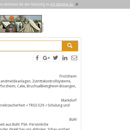
×
en stimmen Sie der Nutzung zu.
Ich stimme zu.
Friolzheim
Markdorf
S 529 ✓Schulung und
Bühl
Schutzausrüstung, Werkzeug und Verbrauchsmaterial einfach online bestellen, oder direkt bei uns abholen. Schau vorbei!