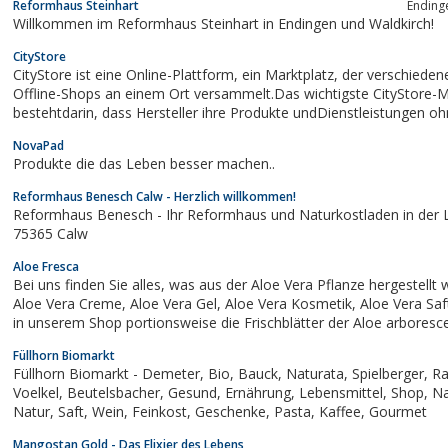
Reformhaus Steinhart
Ending
Willkommen im Reformhaus Steinhart in Endingen und Waldkirch!
CityStore
CityStore ist eine Online-Plattform, ein Marktplatz, der verschiedene Online-und
Offline-Shops an einem Ort versammelt.Das wichtigste CityStore-
bestehtdarin, dass Hersteller ihre Produkte undDienstleistungen ohne
nennenswerteBetriebskosten online anbieten könnenund Käufer sc
NovaPad
bequem einkaufenkönnen, indem sie auf...
Produkte die das Leben besser machen..
Reformhaus Benesch Calw - Herzlich willkommen!
Reformhaus Benesch - Ihr Reformhaus und Naturkostladen in der Le
75365 Calw
Aloe Fresca
Bei uns finden Sie alles, was aus der Aloe Vera Pflanze hergestellt werden kann:
Aloe Vera Creme, Aloe Vera Gel, Aloe Vera Kosmetik, Aloe Vera Saft.Sie erhalten
in unserem Shop portionsweise die Frischblätter der Aloe arborescens, fü
eigene Herstellung der Rezeptur von Padre Romano Zago . Auch di
Füllhorn Biomarkt
Honig + Rum...
Füllhorn Biomarkt - Demeter, Bio, Bauck, Naturata, Spielberger, Rapunzel,
Voelkel, Beutelsbacher, Gesund, Ernährung, Lebensmittel, Shop, Naturkost,
Natur, Saft, Wein, Feinkost, Geschenke, Pasta, Kaffee, Gourmet
Mangostan Gold - Das Elixier des Lebens