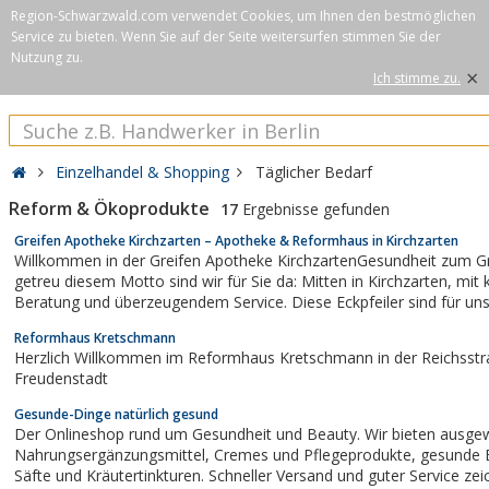
Region-Schwarzwald.com verwendet Cookies, um Ihnen den bestmöglichen
Service zu bieten. Wenn Sie auf der Seite weitersurfen stimmen Sie der
Nutzung zu.
×
Ich stimme zu.
Einzelhandel & Shopping
Täglicher Bedarf
Reform & Ökoprodukte
17
Ergebnisse gefunden
Greifen Apotheke Kirchzarten – Apotheke & Reformhaus in Kirchzarten
Willkommen in der Greifen Apotheke KirchzartenGesundheit zum Gr
getreu diesem Motto sind wir für Sie da: Mitten in Kirchzarten, mit kompetenter
Beratung und überzeugendem Service. Diese Eckpfeiler sind für uns
wir möchten, dass es Ihnen gut g
Reformhaus Kretschmann
Herzlich Willkommen im Reformhaus Kretschmann in der Reichsstr
Freudenstadt
Gesunde-Dinge natürlich gesund
Der Onlineshop rund um Gesundheit und Beauty. Wir bieten ausge
Nahrungsergänzungsmittel, Cremes und Pflegeprodukte, gesunde Ernährung,
Säfte und Kräutertinkturen. Schneller Versand und guter Service zei