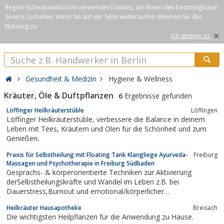
Region-Schwarzwald.com verwendet Cookies, um Ihnen den bestmöglichen
Service zu bieten. Wenn Sie auf der Seite weitersurfen stimmen Sie der
Nutzung zu.
×
Ich stimme zu.
Gesundheit & Medizin
Hygiene & Wellness
Kräuter, Öle & Duftpflanzen
6
Ergebnisse gefunden
Löffinger Heilkräuterstüble
Löffingen
Löffinger Heilkräuterstüble, verbessere die Balance in deinem
Leben mit Tees, Kräutern und Ölen für die Schönheit und zum
Genießen.
Praxis für Selbstheilung mit Floating Tank Klangliege Ayurveda-
Freiburg
Massagen und Psychotherapie in Freiburg Südbaden
Gesprächs- & körperorientierte Techniken zur Aktivierung
derSelbstheilungskräfte und Wandel im Leben z.B. bei
Dauerstress,Burnout und emotional/körperlicher
Erschöpfung.Floating TankE I N F A C H M A L T R E I B E N L A S
Heilkräuter Hausapotheke
Breisach
S E N ...Ayurveda MassageK Ö R P E R & S E E L E B E R Ü H R E
Die wichtigsten Heilpflanzen für die Anwendung zu Hause.
N L...