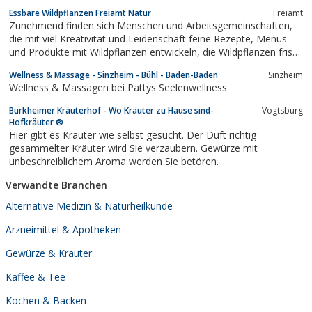
Essbare Wildpflanzen Freiamt Natur
Freiamt
Zunehmend finden sich Menschen und Arbeitsgemeinschaften,
die mit viel Kreativität und Leidenschaft feine Rezepte, Menüs
und Produkte mit Wildpflanzen entwickeln, die Wildpflanzen frisch
auf Märkten verkaufen oder Wildpflanzenführungen und ähnliche
Wellness & Massage - Sinzheim - Bühl - Baden-Baden
Sinzheim
Naturerlebnisse anbieten.
Wellness & Massagen bei Pattys Seelenwellness
Burkheimer Kräuterhof - Wo Kräuter zu Hause sind-
Vogtsburg
Hofkräuter ®
Hier gibt es Kräuter wie selbst gesucht. Der Duft richtig
gesammelter Kräuter wird Sie verzaubern. Gewürze mit
unbeschreiblichem Aroma werden Sie betören.
Verwandte Branchen
Alternative Medizin & Naturheilkunde
Arzneimittel & Apotheken
Gewürze & Kräuter
Kaffee & Tee
Kochen & Backen