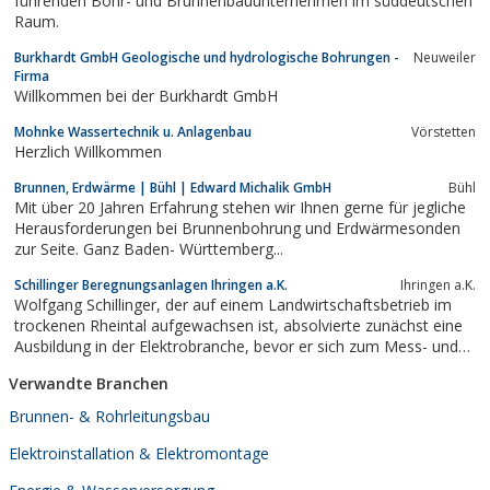
führenden Bohr- und Brunnenbauunternehmen im süddeutschen
Raum.
Burkhardt GmbH Geologische und hydrologische Bohrungen -
Neuweiler
Firma
Willkommen bei der Burkhardt GmbH
Mohnke Wassertechnik u. Anlagenbau
Vörstetten
Herzlich Willkommen
Brunnen, Erdwärme | Bühl | Edward Michalik GmbH
Bühl
Mit über 20 Jahren Erfahrung stehen wir Ihnen gerne für jegliche
Herausforderungen bei Brunnenbohrung und Erdwärmesonden
zur Seite. Ganz Baden- Württemberg...
Schillinger Beregnungsanlagen Ihringen a.K.
Ihringen a.K.
Wolfgang Schillinger, der auf einem Landwirtschaftsbetrieb im
trockenen Rheintal aufgewachsen ist, absolvierte zunächst eine
Ausbildung in der Elektrobranche, bevor er sich zum Mess- und
Regeltechniker weiterbildete. Heute beschäftigt er Fachkräfte aus
Verwandte Branchen
den Bereichen Landmaschinen-, Schlosserei-, Sanitär-, und
Elektrotechnik....
Brunnen- & Rohrleitungsbau
Elektroinstallation & Elektromontage