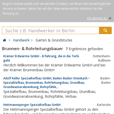
Region-Schwarzwald.com verwendet Cookies, um Ihnen den bestmöglichen
Service zu bieten. Wenn Sie auf der Seite weitersurfen stimmen Sie der
Nutzung zu.
×
Ich stimme zu.
Handwerk
Garten & Grundstücke
Brunnen- & Rohrleitungsbauer
7
Ergebnisse gefunden
Krämer Erdwärme GmbH - Erfahrung, die in die Tiefe
Dettenheim-
geht
Rußheim
Herzlich Willkommen bei der Krämer Erdwärme GmbH und bei
der Krämer Brunnenbau GmbH
Adolf Keller Spezialtiefbau GmbH, Baden-Baden-Steinbach •
Baden-
Spezialtiefbau, Brunnenbau, Rohrleitungsbau, Grundbau,
Baden
Grundwasserabsenkung, Bohrpfähle,..
Spezialtiefbau, Brunnenbau, Rohrleitungsbau, Grundbau,
Grundwasserabsenkung, Bohrpfähle, Verbau
Hettmannsperger Spezialtiefbau GmbH
Karlsruhe
Die Hettmannsperger Spezialtiefbau GmbH gehört zu den