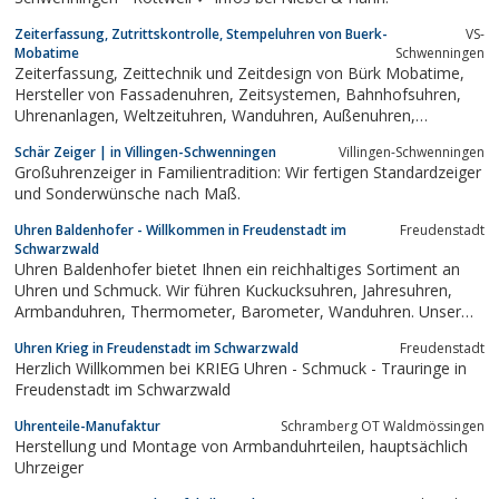
Zeiterfassung, Zutrittskontrolle, Stempeluhren von Buerk-
VS-
Mobatime
Schwenningen
Zeiterfassung, Zeittechnik und Zeitdesign von Bürk Mobatime,
Hersteller von Fassadenuhren, Zeitsystemen, Bahnhofsuhren,
Uhrenanlagen, Weltzeituhren, Wanduhren, Außenuhren,
Zeitdienstanlagen, Industriefunkuhren mit DCF und GPS,
Schär Zeiger | in Villingen-Schwenningen
Villingen-Schwenningen
Computeruhren, Zeiterfassung, Stempelkarten
Großuhrenzeiger in Familientradition: Wir fertigen Standardzeiger
und Sonderwünsche nach Maß.
Uhren Baldenhofer - Willkommen in Freudenstadt im
Freudenstadt
Schwarzwald
Uhren Baldenhofer bietet Ihnen ein reichhaltiges Sortiment an
Uhren und Schmuck. Wir führen Kuckucksuhren, Jahresuhren,
Armbanduhren, Thermometer, Barometer, Wanduhren. Unser
Schmucksortiment reicht von Trauringen über Ketten, Ohrringe,
Uhren Krieg in Freudenstadt im Schwarzwald
Freudenstadt
Armbänder bis hin zu Handyschmuck. Besuchen Sie uns direkt
Herzlich Willkommen bei KRIEG Uhren - Schmuck - Trauringe in
auf dem Marktplatz in...
Freudenstadt im Schwarzwald
Uhrenteile-Manufaktur
Schramberg OT Waldmössingen
Herstellung und Montage von Armbanduhrteilen, hauptsächlich
Uhrzeiger