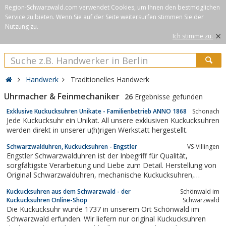
Region-Schwarzwald.com verwendet Cookies, um Ihnen den bestmöglichen
Service zu bieten. Wenn Sie auf der Seite weitersurfen stimmen Sie der
Nutzung zu.
×
Ich stimme zu.
Handwerk
Traditionelles Handwerk
Uhrmacher & Feinmechaniker
26
Ergebnisse gefunden
Exklusive Kuckucksuhren Unikate - Familienbetrieb ANNO 1868
Schonach
Jede Kuckucksuhr ein Unikat. All unsere exklusiven Kuckucksuhren
werden direkt in unserer u(h)rigen Werkstatt hergestellt.
Schwarzwalduhren, Kuckucksuhren - Engstler
VS-Villingen
Engstler Schwarzwalduhren ist der Inbegriff für Qualität,
sorgfältigste Verarbeitung und Liebe zum Detail. Herstellung von
Original Schwarzwalduhren, mechanische Kuckucksuhren,
Quartz-Kuckucksuhren, Miniatur-Kuckucksuhren und
Kuckucksuhren aus dem Schwarzwald - der
Schönwald im
Wetterhäuschen.
Kuckucksuhren Online-Shop
Schwarzwald
Die Kuckucksuhr wurde 1737 in unserem Ort Schönwald im
Schwarzwald erfunden. Wir liefern nur original Kuckucksuhren