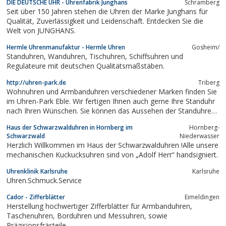
DIE DEUTSCHE UHR - Uhrenfabrik Junghans
Schramberg
Seit über 150 Jahren stehen die Uhren der Marke Junghans für
Qualität, Zuverlässigkeit und Leidenschaft. Entdecken Sie die
Welt von JUNGHANS.
Hermle Uhrenmanufaktur - Hermle Uhren
Gosheim/
Standuhren, Wanduhren, Tischuhren, Schiffsuhren und
Regulateure mit deutschen Qualitätsmaßstäben.
http://uhren-park.de
Triberg
Wohnuhren und Armbanduhren verschiedener Marken finden Sie
im Uhren-Park Eble. Wir fertigen Ihnen auch gerne Ihre Standuhr
nach Ihren Wünschen. Sie können das Aussehen der Standuhren
durch die Wahl von Zifferblatt, Gewichten, Pendel und Holzart
Haus der Schwarzwalduhren in Hornberg im
Hornberg-
und Beizton das Aussehen der Standuhren entscheidend
Schwarzwald
Niederwasser
beeinflussen.
Herzlich Willkommen im Haus der Schwarzwalduhren !Alle unsere
mechanischen Kuckucksuhren sind von „Adolf Herr“ handsigniert.
Uhrenklinik Karlsruhe
Karlsruhe
Uhren.Schmuck.Service
Cador - Zifferblätter
Eimeldingen
Herstellung hochwertiger Zifferblätter für Armbanduhren,
Taschenuhren, Borduhren und Messuhren, sowie
Präzisionsfrästeile