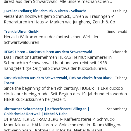
direkt aus dem Schwarzwald. Alle unsere mechanischen
Kuckucksuhren sind von „Adolf Herr” handsigniert
Juwelier Freiburg für Schmuck & Uhren - Seilnacht
Freiburg
Vielzahl an hochwertigem Schmuck, Uhren & Trauringen ✔
Reparaturen im Haus ✔ Marken wie Junghans, Zenith & Co
Trenkle Uhren GmbH
Simonswald
Herzlich Willkommen in der fantastischen Welt der
Schwarzwalduhren
HEKAS Uhren – Kuckucksuhren aus dem Schwarzwald
Schonach
Das Traditionsunternehmen HEKAS Helmut Kammerer in
Schonach im Schwarzwald baut und vertreibt seit 1938
handgefertigte Original Schwarzwälder Kuckucksuhren.
Kuckucksuhren aus dem Schwarzwald, Cuckoo clocks from Black
Triberg
Forest
Since the beginning of the 19th century, HUBERT HERR cuckoo
clocks are beeing made. Seit Beginn des 19. Jahrhunderts werden
HERR Kuckucksuhren hergestellt.
Uhrmacher Schramberg | Kaffeerösterei Villingen |
Schramberg
Goldschmied Rottweil | Niebel & Hahn
UHRMACHER SCHRAMBERG ➤ Kaffeerösterei ✓ Schmuck-
Manufaktur ✓ HAU-Uhren ✓ Goldschmiede im Raum Villingen-
Schwenningen - Rottweil ✓ Infos bei Niebel & Hahn!