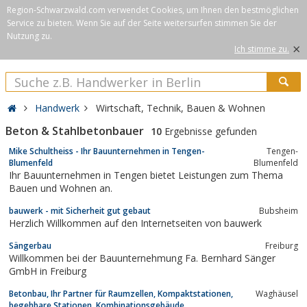
Region-Schwarzwald.com verwendet Cookies, um Ihnen den bestmöglichen
Service zu bieten. Wenn Sie auf der Seite weitersurfen stimmen Sie der
Nutzung zu.
×
Ich stimme zu.
Handwerk
Wirtschaft, Technik, Bauen & Wohnen
Beton & Stahlbetonbauer
10
Ergebnisse gefunden
Mike Schultheiss - Ihr Bauunternehmen in Tengen-
Tengen-
Blumenfeld
Blumenfeld
Ihr Bauunternehmen in Tengen bietet Leistungen zum Thema
Bauen und Wohnen an.
bauwerk - mit Sicherheit gut gebaut
Bubsheim
Herzlich Willkommen auf den Internetseiten von bauwerk
Sängerbau
Freiburg
Willkommen bei der Bauunternehmung Fa. Bernhard Sänger
GmbH in Freiburg
Betonbau, Ihr Partner für Raumzellen, Kompaktstationen,
Waghäusel
begehbare Stationen, Kombinationsgebäude,