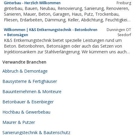
Ginterbau - Herzlich Willkommen
Freiburg
ginterbau, Bauen, Neubau, Renovierung, Sanierung, Renovieren,
Sanieren, Mauer, Beton, Garagen, Haus, Putz, Trockenbau,
Fliesen, Erdarbeiten, Dämmung, Keller, Abdichtung, Feuchtigkeit,
Isolieren, Außenanlagen, Estrich, Stahlbau, Stahlkonstruktion
Willkommen | K&S Entkernungstechnik - Betonbohren
Dunningen OT
+ Betonsägen
Seedorf
K&S Entkernungstechnik bietet spezielle Leistungen rund um
Beton. Betonbohren, Betonsägen oder auch das Setzen von
Injektionsankern zur Stahlverlängerung. Wir kümmern uns auch
um den Rückbau und die Entsorungen von Beton und Asbest. Im
Verwandte Branchen
Kreis Rottweil, Schramberg, Oberndorf, Horb, Tuttlingen,
Stuttgart, Schwäbische Alb,...
Abbruch & Demontage
Bausysteme & Fertighäuser
Bauunternehmen & Monteure
Betonbauer & Eisenbieger
Hochbau & Gewerbebau
Maurer & Putzer
Sanierungstechnik & Bautenschutz