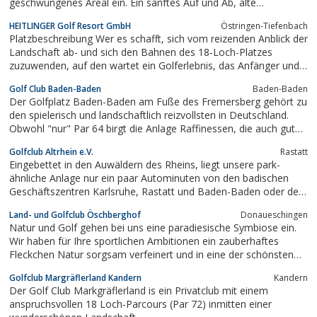
geschwungenes Areal ein. Ein sanftes Auf und Ab, alte
Baumbestände und Neuanpflanzungen, Wasserhindernisse und
HEITLINGER Golf Resort GmbH
Östringen-Tiefenbach
Gräben bringen viel Abwechslung für Auge und Golfspaß. Es ist
Platzbeschreibung Wer es schafft, sich vom reizenden Anblick der
ein Platz für alle Leistungsklassen,...
Landschaft ab- und sich den Bahnen des 18-Loch-Platzes
zuzuwenden, auf den wartet ein Golferlebnis, das Anfänger und
Fortgeschrittene gleichermaßen auf die Probe stellt. Das Design
Golf Club Baden-Baden
Baden-Baden
der Bahnen, das hügelige Gelände, kleine Wälder und Seen, die
Der Golfplatz Baden-Baden am Fuße des Fremersberg gehört zu
es zu...
den spielerisch und landschaftlich reizvollsten in Deutschland.
Obwohl "nur" Par 64 birgt die Anlage Raffinessen, die auch guten
Handicaps zur Herausforderung werden. Wer am Loch 11 seinen
Golfclub Altrhein e.V.
Rastatt
Blick vom Fremersberg zum Alten Schloß über den Merkurberg
Eingebettet in den Auwäldern des Rheins, liegt unsere park-
bis hin zur...
ähnliche Anlage nur ein paar Autominuten von den badischen
Geschäftszentren Karlsruhe, Rastatt und Baden-Baden oder dem
Urlaubsgebiet Schwarzwald entfernt. Natürlicher Baum- bestand,
Land- und Golfclub Öschberghof
Donaueschingen
natur-belassene Biotope und ein herrlicher Ausblick auf den
Natur und Golf gehen bei uns eine paradiesische Symbiose ein.
nahegelegenen Schwarzwald...
Wir haben für Ihre sportlichen Ambitionen ein zauberhaftes
Fleckchen Natur sorgsam verfeinert und in eine der schönsten
Golfplätze Süddeutschlands verwandelt. Selbst die Deutsche Golf
Golfclub Margräflerland Kandern
Kandern
Akademie konnte nicht widerstehen und hat das "Golf-Ressort
Der Golf Club Markgräflerland is ein Privatclub mit einem
Öschberghof" als...
anspruchsvollen 18 Loch-Parcours (Par 72) inmitten einer