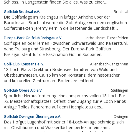
Schloss. In Langenstein finden Sie alles, was zu einer
traumhaften Golfrunde gehört. Und noch so manches mehr:
Golfclub Bruchsal e.V.
Bruchsal
Schloss Langenstein ist ein Country Club nach alter englischer
Die Golfanlage im Kraichgau In luftiger Anhöhe über der
Tradition. Sie können hier Golf und...
Barockstadt Bruchsal wurde die Golf Anlage von dem englischen
Golfarchitekten Jeremy Pern in die bestehende Landschaft
eingefügt. Der Blick ins Rheintal und auf das Panorama der
Europa-Park Golfclub Breisgau e.V
Herbolzheim-Tutschfelden
sanften Hügel des Kraichgaus prägen den naturverbundenen
Golf spielen oder lernen - zwischen Schwarzwald und Kaiserstuhl,
Charakter der Anlage. Sämtliche...
nahe Freiburg und Strasbourg: Der Europa-Park Golfclub
Breisgau steht für die Faszination Golf in Südbaden.
Golf-Club Konstanz e. V.
Allensbach-Langenrain
18-Loch Platz. Direkt am Bodensee. Inmitten von Wald und
Obstbaumwiesen. Ca. 15 km von Konstanz, dem historischen
und kulturellen Zentrum am Bodensee entfernt.
Golfclub Obere Alp e.V.
Stühlingen
Sportliche Herausforderung eines anspruchs-vollen 18-Loch Par
72 Meisterschaftsplatzes. Öffentlicher Zugang zur 9-Loch Par 60
Anlage Tolles Panorama auf dem Hochplateau des
Schwarzwaldes Erschwingliche Beitrittsmodelle in einem Golfclub
Golfclub Owingen-Überlingen e.V.
Owingen
der Spitzenklasse Sportlich-kollegiale Geselligkeit
Das Hofgut Lugenhof mit seiner 18-Loch-Anlage schmiegt sich
Massgeschneidert für Könner und...
mit Obstbäumen und Wasserflächen perfekt in ein sanft