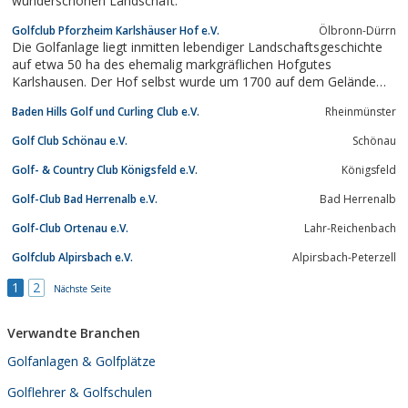
wunderschönen Landschaft.
Golfclub Pforzheim Karlshäuser Hof e.V.
Ölbronn-Dürrn
Die Golfanlage liegt inmitten lebendiger Landschaftsgeschichte
auf etwa 50 ha des ehemalig markgräflichen Hofgutes
Karlshausen. Der Hof selbst wurde um 1700 auf dem Gelände
des alten Dorfes Bechingen, einer Vorgängersiedlung von Dürrn
Baden Hills Golf und Curling Club e.V.
Rheinmünster
erbaut. Die 18-Loch-Golfanlage ist ein Golfplatz der
internationalen Spitzenklasse in einer...
Golf Club Schönau e.V.
Schönau
Golf- & Country Club Königsfeld e.V.
Königsfeld
Golf-Club Bad Herrenalb e.V.
Bad Herrenalb
Golf-Club Ortenau e.V.
Lahr-Reichenbach
Golfclub Alpirsbach e.V.
Alpirsbach-Peterzell
1
2
Nächste Seite
Verwandte Branchen
Golfanlagen & Golfplätze
Golflehrer & Golfschulen