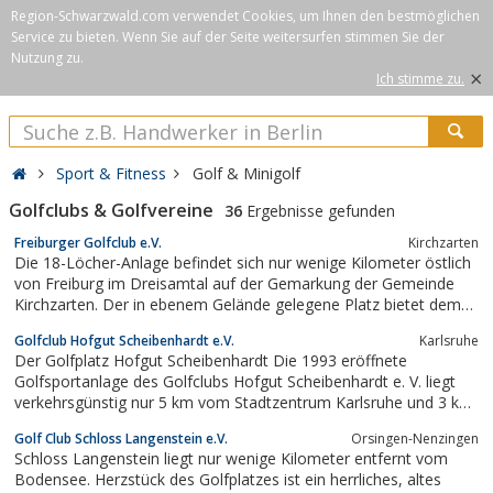
Region-Schwarzwald.com verwendet Cookies, um Ihnen den bestmöglichen
Service zu bieten. Wenn Sie auf der Seite weitersurfen stimmen Sie der
Nutzung zu.
×
Ich stimme zu.
Sport & Fitness
Golf & Minigolf
Golfclubs & Golfvereine
36
Ergebnisse gefunden
Freiburger Golfclub e.V.
Kirchzarten
Die 18-Löcher-Anlage befindet sich nur wenige Kilometer östlich
von Freiburg im Dreisamtal auf der Gemarkung der Gemeinde
Kirchzarten. Der in ebenem Gelände gelegene Platz bietet dem
Spieler schönste Ausblicke auf die Höhenzüge des
Golfclub Hofgut Scheibenhardt e.V.
Karlsruhe
Südschwarzwaldes. Die Führung der Spielbahnen ist durch den
Der Golfplatz Hofgut Scheibenhardt Die 1993 eröffnete
herrlichen alten Baumbestand, der...
Golfsportanlage des Golfclubs Hofgut Scheibenhardt e. V. liegt
verkehrsgünstig nur 5 km vom Stadtzentrum Karlsruhe und 3 km
von der Autobahnanschlußstelle Karlsruhe Süd entfernt. Optisch
Golf Club Schloss Langenstein e.V.
Orsingen-Nenzingen
geprägt wird die Golfanlage vom namensgleichen Gut mit Schloß
Schloss Langenstein liegt nur wenige Kilometer entfernt vom
und Wassergraben im...
Bodensee. Herzstück des Golfplatzes ist ein herrliches, altes